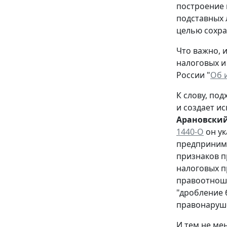
построение 
подставных 
целью сохра
Что важно, 
налоговых и
России "
Об 
К слову, по
и создает и
Арановски
1440-О
он ук
предпринима
признаков п
налоговых п
правоотноше
"дробление 
правонаруш
И тем не ме