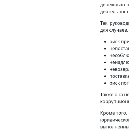
денежных ср
деятельност
Так, руково
для случаев
риск пр
непостав
несоблю
ненадлеж
невозвр
поставка
риск пот
Также она н
коррупционн
Кроме того,
юридическо
выполненным