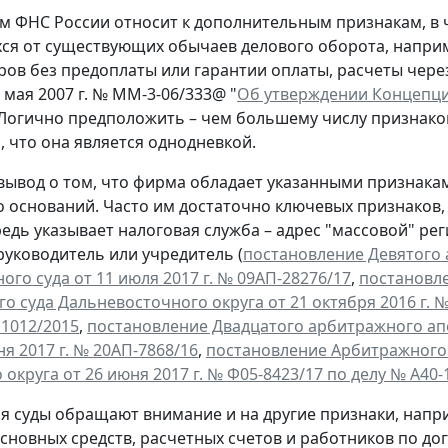
им ФНС России относит к дополнительным признакам, в ч
я от существующих обычаев делового оборота, наприм
ров без предоплаты или гарантии оплаты, расчеты через
 мая 2007 г. № ММ-3-06/333@ "
Об утверждении Концепци
. Логично предположить – чем большему числу признако
, что она является однодневкой.
 вывод о том, что фирма обладает указанными признака
о оснований. Часто им достаточно ключевых признаков,
едь указывает налоговая служба – адрес "массовой" рег
руководитель или учредитель (
постановление Девятого
ого суда от 11 июля 2017 г. № 09АП-28276/17
,
постановл
о суда Дальневосточного округа от 21 октября 2016 г. №
11012/2015
,
постановление Двадцатого арбитражного а
ня 2017 г. № 20АП-7868/16
,
постановление Арбитражного
округа от 26 июня 2017 г. № Ф05-8423/17 по делу № А40-
мя суды обращают внимание и на другие признаки, напр
основных средств, расчетных счетов и работников по д