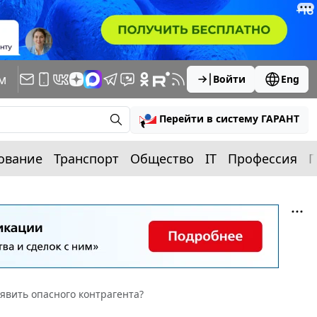
м
Войти
Eng
Перейти в систему ГАРАНТ
ование
Транспорт
Общество
IT
Профессия
П
явить опасного контрагента?