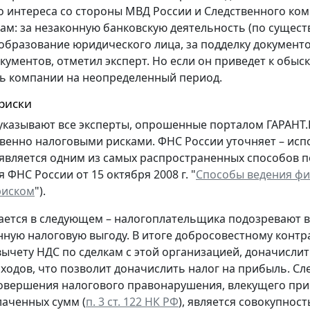
 интереса со стороны МВД России и Следственного коми
ам: за незаконную банковскую деятельность (по существ
образование юридического лица, за подделку документо
кументов, отметил эксперт. Но если он приведет к обыс
ь компании на неопределенный период.
риски
 указывают все эксперты, опрошенные порталом ГАРАНТ.
енно налоговыми рисками. ФНС России уточняет – исп
является одним из самых распространенных способов 
ФНС России от 15 октября 2008 г. "
Способы ведения фи
риском
").
ается в следующем – налогоплательщика подозревают в 
ную налоговую выгоду. В итоге добросовестному контраг
вычету НДС по сделкам с этой организацией, доначисли
сходов, что позволит доначислить налог на прибыль. Сл
вершения налогового правонарушения, влекущего при
лаченных сумм (
п. 3 ст. 122 НК РФ
), является совокупнос