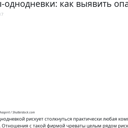
однодневки: как выявить опа
17
haspirit / Shutterstock.com
нодневкой рискует столкнуться практически любая ко
. Отношения с такой фирмой чреваты целым рядом риско