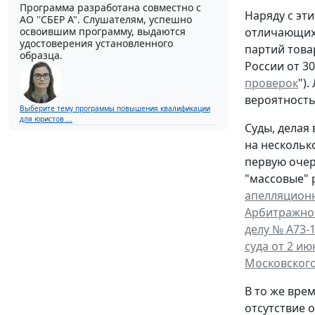
Программа разработана совместно с
Наряду с эт
АО ''СБЕР А". Слушателям, успешно
освоившим программу, выдаются
отличающихс
удостоверения установленного
партий това
образца.
России от 30
проверок
")
вероятность
Выберите тему программы повышения квалификации
для юристов ...
Суды, делая
на нескольк
первую очер
"массовые" 
апелляционн
Арбитражног
делу № А73-
суда от 2 ию
Московского 
В то же вре
отсутствие 