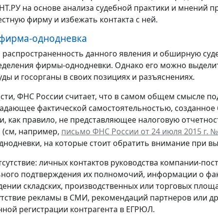
НТ.РУ на основе анализа судебной практики и мнений п
стную фирму и избежать контакта с ней.
 фирма-однодневка
 распространенность данного явления и обширную суде
деления фирмы-однодневки. Однако его можно выделит
уды и госорганы в своих позициях и разъяснениях.
ности, ФНС России считает, что в самом общем смысле
ладающее фактической самостоятельностью, созданное
и, как правило, не представляющее налоговую отчетнос
 (см, например,
письмо ФНС России от 24 июля 2015 г. №
днодневки, на которые стоит обратить внимание при вы
отсутствие: личных контактов руководства компании-пос
ного подтверждения их полномочий, информации о фак
ении складских, производственных или торговых площ
утствие рекламы в СМИ, рекомендаций партнеров или др
нной регистрации контрагента в ЕГРЮЛ.