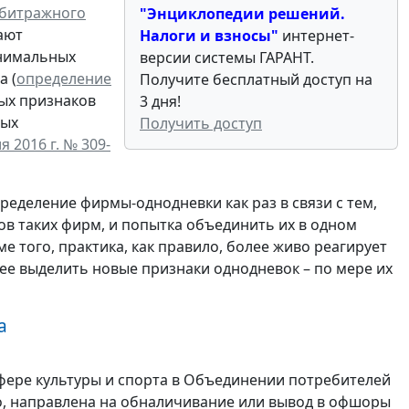
рбитражного
"Энциклопедии решений.
тают
Налоги и взносы
"
интернет-
инимальных
версии системы ГАРАНТ.
а (
определение
Получите бесплатный доступ на
ных признаков
3 дня!
ных
Получить доступ
 2016 г. № 309-
ределение фирмы-однодневки как раз в связи с тем,
в таких фирм, и попытка объединить их в одном
 того, практика, как правило, более живо реагирует
ее выделить новые признаки однодневок – по мере их
а
сфере культуры и спорта в Объединении потребителей
ло, направлена на обналичивание или вывод в офшоры