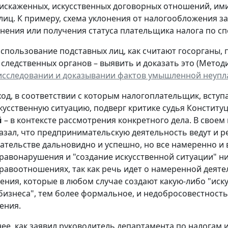
искаженных, искусственных договорных отношений, им
лиц. К примеру, схема уклонения от налогообложения за
нения или получения статуса плательщика налога по с
использование подставных лиц, как считают госорганы, 
 следственных органов – выявить и доказать это (Мето
исследовании и доказывании фактов умышленной неупла
дход, в соответствии с которым налогоплательщик, всту
скусственную ситуацию, подверг критике судья Констит
й
– в контексте рассмотрения конкретного дела. В своем
азал, что предпринимательскую деятельность ведут и ре
тельстве дальновидно и успешно, но все намеренно и 
равонарушения и "создание искусственной ситуации" ни
равоотношениях, так как речь идет о намеренной деят
ния, которые в любом случае создают какую-либо "иску
бизнеса", тем более формальное, и недобросовестность
ения.
нее, как заявил руководитель департамента по налогам