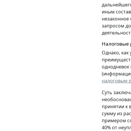
дальнейшего
иным состав
незаконное 
запросом до
деятельност
Налоговые 
Однако, как
преимуществ
однодневок 
(информация 
налоговым 
Суть заключ
необоснован
принятии к 
сумму из ра
примером со
40% от неуп