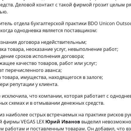
едств. Деловой контакт с такой фирмой грозит целым р
ью.
дитель отдела бухгалтерской практики BDO Unicon Outso
, когда однодневка является поставщиком:
изнания договора недействительным;
ка товара, неоказание услуг, невыполнение работ;
дение сроков исполнения договора;
ащее качество товаров, работ или услуг;
ат перечисленного аванса;
 товара, имущества, находящегося в залоге;
ери репутации у клиента.
е исключила, что компании, которая работает с однодне
ых схемах и в отмывании денежных средств.
 из наиболее острых встречаемых на практике рисков р
й фирмы VEGAS LEX
Юрий Иванов
выделил невозможнос
 работам и поставленным товарам. Он добавил, что в