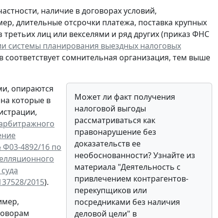
астности, наличие в договорах условий,
ер, длительные отсрочки платежа, поставка крупных
 третьих лиц или векселями и ряд других (приказ ФНС
и системы планирования выездных налоговых
в соответствует сомнительная организация, тем выше
ми, опираются
Может ли факт получения
 на которые в
налоговой выгоды
истрации,
рассматриваться как
 арбитражного
правонарушение без
ение
доказательств ее
 Ф03-4892/16 по
необоснованности? Узнайте из
пелляционного
материала "Деятельность с
 суда
привлечением контрагентов-
137528/2015
).
перекупщиков или
имер,
посредниками без наличия
оговорам
деловой цели" в