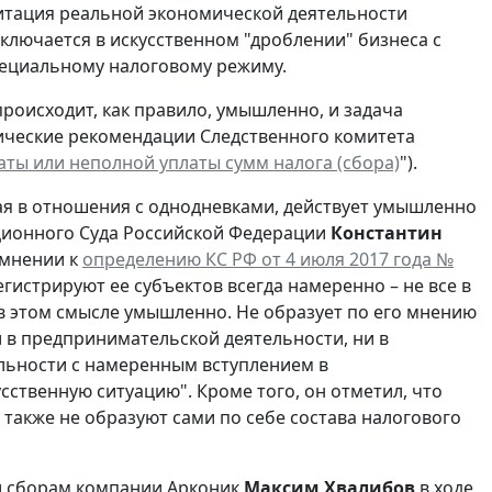
итация реальной экономической деятельности
ключается в искусственном "дроблении" бизнеса с
пециальному налоговому режиму.
происходит, как правило, умышленно, и задача
дические рекомендации Следственного комитета
ты или неполной уплаты сумм налога (сбора)
").
пая в отношения с однодневками, действует умышленно
уционного Суда Российской Федерации
Константин
 мнении к
определению КС РФ от 4 июля 2017 года №
гистрируют ее субъектов всегда намеренно – не все в
в этом смысле умышленно. Не образует по его мнению
 в предпринимательской деятельности, ни в
ельности с намеренным вступлением в
сственную ситуацию". Кроме того, он отметил, что
 также не образуют сами по себе состава налогового
 и сборам компании Арконик
Максим Хвалибов
в ходе