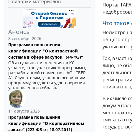
Подборки материалов
Портал ГАРА
недобросове
Что такое
Анонсы
Несмотря на
8 сентября 2026
общего опре
Программа повышения
указывают с
квалификации "О контрактной
системе в сфере закупок" (44-ФЗ)"
Так, в част
Об актуальных изменениях в КС
лицо, не об
узнаете, став участником программы,
деятельност
разработанной совместно с АО ''СБЕР
А". Слушателям, успешно освоившим
регистрации
программу, выдаются удостоверения
признаков о
установленного образца.
В их числе 
документаль
11 августа 2026
местонахожд
Программа повышения
считать отс
квалификации "О корпоративном
государстве
заказе" (223-ФЗ от 18.07.2011)