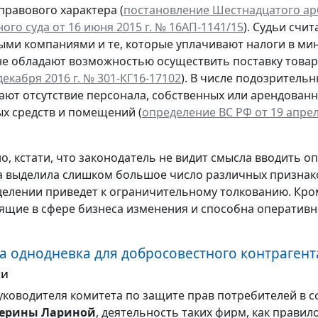
правового характера (
постановление Шестнадцатого а
ого суда от 16 июня 2015 г. № 16АП-1141/15
). Судьи счи
ми компаниями и те, которые уплачивают налоги в м
не обладают возможностью осуществить поставку товар
декабря 2016 г. № 301-КГ16-17102
). В числе подозритель
ают отсутствие персонала, собственных или арендован
х средств и помещений (
определение ВС РФ от 19 апреля
о, кстати, что законодатель не видит смысла вводить оп
а выделила слишком большое число различных признако
елении приведет к ограничительному толкованию. Кроме
ящие в сфере бизнеса изменения и способна оперативн
а однодневка для добросовестного контрагент
ки
уководителя комитета по защите прав потребителей в 
терины Лариной
, деятельность таких фирм, как прави