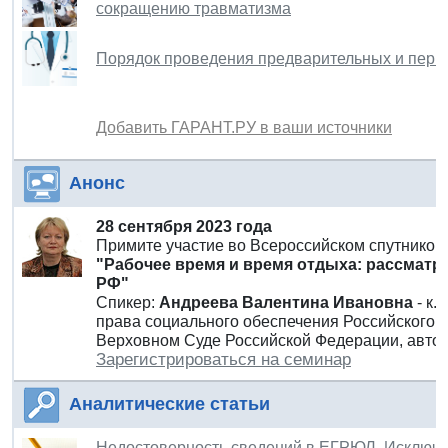
сокращению травматизма
Порядок проведения предварительных и перио
Добавить ГАРАНТ.РУ в ваши источники
Анонс
28 сентября 2023 года
Примите участие во Всероссийском спутнико
"Рабочее время и время отдыха: рассматри
РФ"
Спикер:
Андреева Валентина Ивановна
- к
права социального обеспечения Российского г
Верховном Суде Российской Федерации, автор
Зарегистрироваться на семинар
Аналитические статьи
Недостоверность сведений в ЕГРЮЛ. Исключе