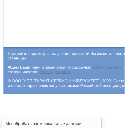
Настроить параметры получения рассылки Вы можете, посети
страницы.
Ждем Ваши идеи и замечания по рассылке:
editor@garant.ru
.
Р
сотрудничество:
press@garant.ru
.
© ООО "НПП "ГАРАНТ-СЕРВИС-УНИВЕРСИТЕТ", 2023. Система Г
и ее партнеры являются участниками Российской ассоциации
Мы обрабатываем локальные данные