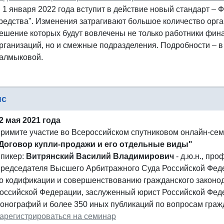
 1 января 2022 года вступит в действие новый стандарт –
редства". Изменения затрагивают большое количество орг
ешение которых будут вовлечены не только работники фина
рганизаций, но и смежные подразделения. Подробности – 
алмыковой.
нс
2 мая 2021 года
римите участие во Всероссийском спутниковом онлайн-се
Договор купли-продажи и его отдельные виды"
пикер:
Витрянский Василий Владимирович
- д.ю.н., про
редседателя Высшего Арбитражного Суда Российской Федер
о кодификации и совершенствованию гражданского законо
оссийской Федерации, заслуженный юрист Российской Феде
онографий и более 350 иных публикаций по вопросам гражд
арегистрироваться на семинар