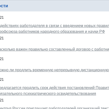
ости
21
 действиях работодателя в связи с введением новых правил
рофсоюза работников народного образования и науки РФ
21
асколько важен правильно составленный договор с работни
21
ожно ли продлить временную непрерывную дистанционную
21
редлагается продлить срок действия постановлений Прави
бязательного психиатрического освидетельствования
21
интруд России приглашает работодателей организаций текс