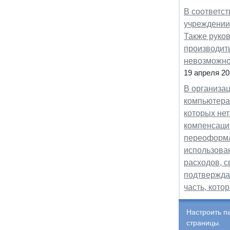
В соответст
учреждении
Также руков
производить
невозможно 
19 апреля 20
В организац
компьютера
которых нет
компенсацию
переоформл
использова
расходов, 
подтверждаю
часть, кот
Настроить п
страницы.