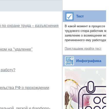
Тест
 по охране труда – разъяснения
В какой момент в процессе р
трудового спора работник мо
заявление о возмещении мор
причиненного ему работодат
Приглашаем пройти тест
ком на "удаленке"
Инфографика
 работу?
тельства РФ о прохождении
тильной, легкой и фарфоро-