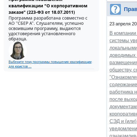
квалификации "О корпоративном
Прав
заказе" (223-ФЗ от 18.07.2011)
Программа разработана совместно с
АО ''СБЕР А". Слушателям, успешно
23 апреля 20
освоившим программу, выдаются
удостоверения установленного
В компании 
образца.
системы ув
локальными
доводимых 
Выберите тему программы повышения квалификации
размещения
для юристов ...
обществу, с
"Ознакомле
содержанием
работника 
после выход
документам
корпоративн
СЭД и (или
уведомлени
ознакамлив