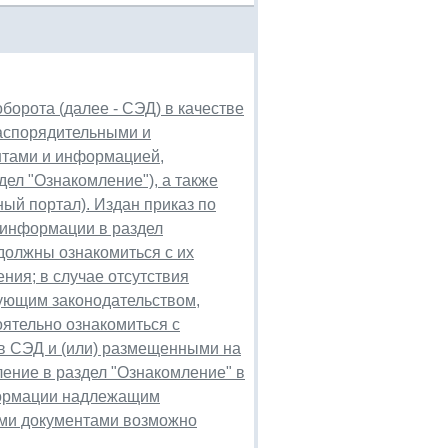
борота (далее - СЭД) в качестве
аспорядительными и
нтами и информацией,
ел "Ознакомление"), а также
ый портал). Издан приказ по
 информации в раздел
должны ознакомиться с их
ния; в случае отсутствия
ующим законодательством,
оятельно ознакомиться с
в СЭД и (или) размещенными на
ление в раздел "Ознакомление" в
формации надлежащим
ими документами возможно