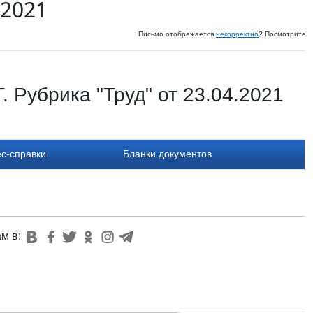
 2021
Письмо отображается
некорректно
? Посмотрите и
 Рубрика "Труд" от 23.04.2021
с-справки
Бланки документов
ам в: