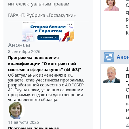
интеллектуальным правам
С
с
ГАРАНТ. Рубрика «Госзакупки»
р
о
К
Анонсы
8 сентября 2026
Ано
Программа повышения
квалификации "О контрактной
системе в сфере закупок" (44-ФЗ)"
1
Об актуальных изменениях в КС
П
узнаете, став участником программы,
"
разработанной совместно с АО ''СБЕР
А". Слушателям, успешно освоившим
С
программу, выдаются удостоверения
П
установленного образца.
п
Р
м
11 августа 2026
З
Программа повышения