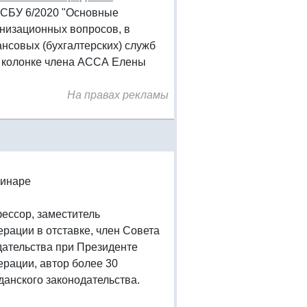
 ФСБУ 6/2020 "Основные
анизационных вопросов, в
нсовых (бухгалтерских) служб
в колонке члена АССА Елены
На правах рекламы
минаре
фессор, заместитель
ации в отставке, член Совета
дательства при Президенте
рации, автор более 30
анского законодательства.