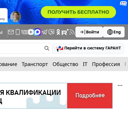
м
Войти
Eng
Перейти в систему ГАРАНТ
ование
Транспорт
Общество
IT
Профессия
П