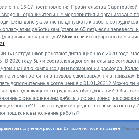
вии с пп. 16-17 постановления Правительства Саратовской 
 введены ограничительные мероприятия и организована по
одителям дано указание не допускать к работе сотрудников
 оплату этим работникам (старше 65 лет), если перевести
(дворники, повара и т.д.)? Можно ли им оформить больнич
21
ии 1/3 сотрудников работают дистанционно с 2020 года. Ча
х. В 2020 году были составлены дополнительные соглашени
 упоминания о компенсации и возмещении расходов. Коллек
 не упоминается ни в трудовых договорах, ни в приказах. 
ять дополнительные соглашения с 01.01.2021? Можно ли 
ние принадлежащего сотрудникам оборудования? Обязател
связанных с выполнением работы дистанционно, на основа
щих оплату? Если сотрудники представят чеки за оплату И
орая пошла на выполнение работы?
араметры получения рассылки Вы можете, посетив раздел
"Рассыл