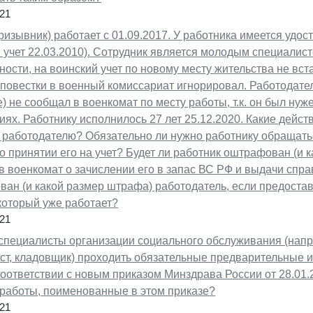
21
ризывник) работает с 01.09.2017. У работника имеется удо
 учет 22.03.2010). Сотрудник является молодым специалист
ности, на воинский учет по новому месту жительства не вст
повестки в военный комиссариат игнорировал. Работодател
) не сообщал в военкомат по месту работы, т.к. он был нуж
ях. Работнику исполнилось 27 лет 25.12.2020. Какие дейс
 работодателю? Обязательно ли нужно работнику обращать
о принятии его на учет? Будет ли работник оштрафован (и 
в военкомат о зачислении его в запас ВС РФ и выдачи спра
ан (и какой размер штрафа) работодатель, если предостав
который уже работает?
21
специалисты организации социального обслуживания (напр
ист, кладовщик) проходить обязательные предварительные 
оответствии с новым приказом Минздрава России от 28.01.2
работы, поименованные в этом приказе?
21