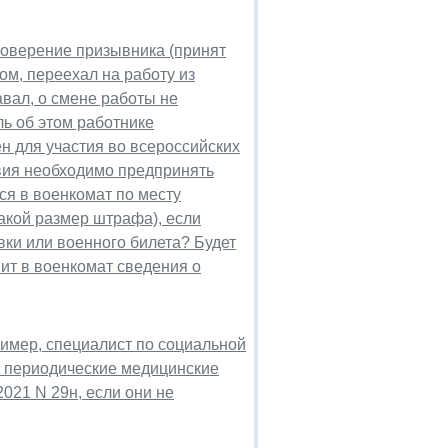
стоверение призывника (принят
ом, переехал на работу из
авал, о смене работы не
ь об этом работнике
ен для участия во всероссийских
твия необходимо предпринять
ся в военкомат по месту
какой размер штрафа), если
вки или военного билета? Будет
ит в военкомат сведения о
имер, специалист по социальной
и периодические медицинские
021 N 29н, если они не