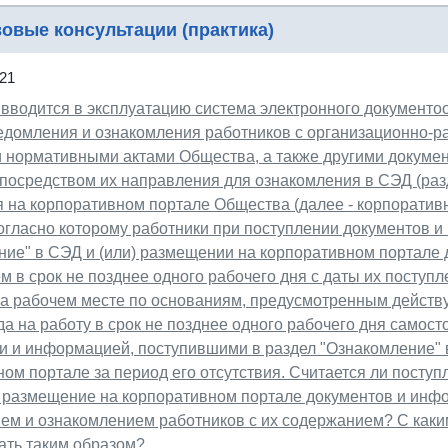
овые консультации (практика)
21
вводится в эксплуатацию система электронного документоо
едомления и ознакомления работников с организационно-р
 нормативными актами Общества, а также другими докуме
посредством их направления для ознакомления в СЭД (разд
 на корпоративном портале Общества (далее - корпоративн
огласно которому работники при поступлении документов и
ние" в СЭД и (или) размещении на корпоративном портале 
 в срок не позднее одного рабочего дня с даты их поступле
на рабочем месте по основаниям, предусмотренным действ
а на работу в срок не позднее одного рабочего дня самост
и и информацией, поступившими в раздел "Ознакомление" 
ом портале за период его отсутствия. Считается ли поступ
) размещение на корпоративном портале документов и ин
ем и ознакомлением работников с их содержанием? С как
ать таким образом?