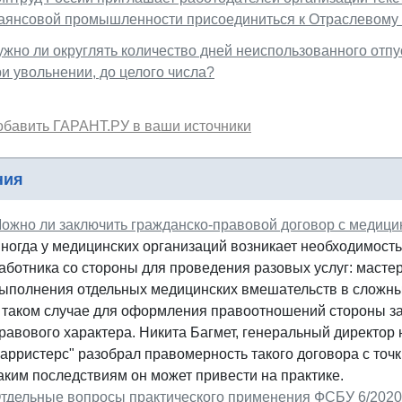
аянсовой промышленности присоединиться к Отраслевому 
ужно ли округлять количество дней неиспользованного отп
и увольнении, до целого числа?
обавить ГАРАНТ.РУ в ваши источники
ния
ожно ли заключить гражданско-правовой договор с медиц
ногда у медицинских организаций возникает необходимост
аботника со стороны для проведения разовых услуг: мастер
ыполнения отдельных медицинских вмешательств в сложны
 таком случае для оформления правоотношений стороны за
равового характера. Никита Багмет, генеральный директо
арристерс" разобрал правомерность такого договора с точк
аким последствиям он может привести на практике.
тдельные вопросы практического применения ФСБУ 6/2020