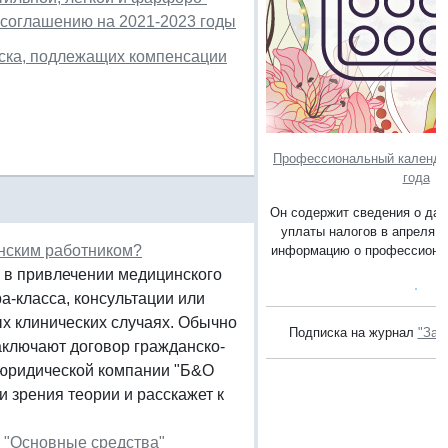
соглашению на 2021-2023 годы
уска, подлежащих компенсации
Профессиональный календар
года
Он содержит сведения о дат
уплаты налогов в апреля 2
инским работником?
информацию о профессионал
ь в привлечении медицинского
а-класса, консультации или
х клинических случаях. Обычно
Подписка на журнал
"Зак
ключают договор гражданско-
р юридической компании "Б&О
и зрения теории и расскажет к
 "Основные средства"