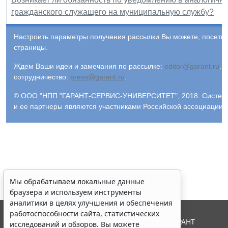
гражданского служащего на муниципальную службу?
Настроить параметры получения рассылки Вы можете, посети
страницы.
Ждем Ваши идеи и замечания по рассылке:
editor@garant.ru
.
Р
сотрудничество:
press@garant.ru
.
© ООО "НПП "ГАРАНТ-СЕРВИС-УНИВЕРСИТЕТ", 2018. Система Г
и ее партнеры являются участниками Российской ассоциации
Мы обрабатываем локальные данные
браузера и используем инструменты
аналитики в целях улучшения и обеспечения
работоспособности сайта, статистических
© ООО "НПП "ГАРАНТ-СЕРВИС", 2026. Система ГАРАНТ
исследований и обзоров. Вы можете