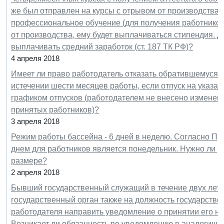
же был отправлен на курсы с отрывом от производства.
профессиональное обучение (для получения работнико
от производства, ему будет выплачиваться стипендия. 
выплачивать средний заработок (ст. 187 ТК РФ)?
4 апреля 2018
Имеет ли право работодатель отказать обратившемуся к
истечении шести месяцев работы, если отпуск на указа
графиком отпусков (работодателем не внесено изменени
принятых работников)?
3 апреля 2018
Режим работы бассейна - 6 дней в неделю. Согласно П
днем для работников является понедельник. Нужно ли р
размере?
2 апреля 2018
Бывший государственный служащий в течение двух лет п
государственный орган также на должность государстве
работодателя направить уведомление о принятии его на р
Возникает ли обязанность по уведомлению в аналогично