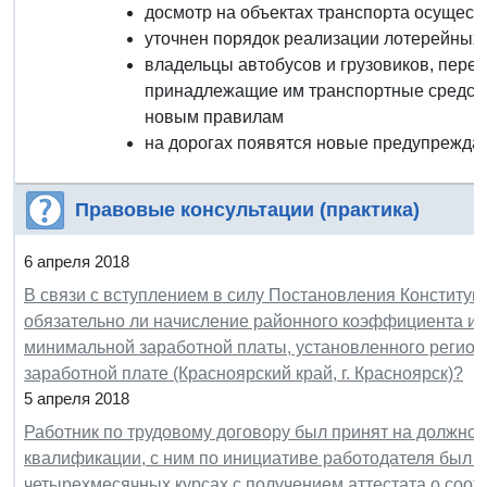
досмотр на объектах транспорта осущес
уточнен порядок реализации лотерейных
владельцы автобусов и грузовиков, пере
принадлежащие им транспортные средств
новым правилам
на дорогах появятся новые предупреждаю
Правовые консультации (практика)
6 апреля 2018
В связи с вступлением в силу Постановления Конституци
обязательно ли начисление районного коэффициента и 
минимальной заработной платы, установленного регио
заработной плате (Красноярский край, г. Красноярск)?
5 апреля 2018
Работник по трудовому договору был принят на должнос
квалификации, с ним по инициативе работодателя был з
четырехмесячных курсах с получением аттестата о соот