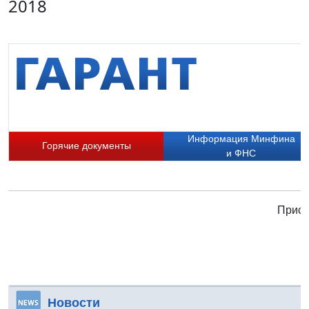
2018
Информация Минфина
Горячие документы
и ФНС
Присо
Новости