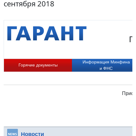
сентября 2018
Г
Информация Минфина
Горячие документы
и ФНС
Присо
Новости