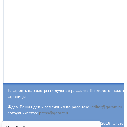
Настроить параметры получения рассылки Вы можете, посети
страницы.
Ждем Ваши идеи и замечания по рассылке:
editor@garant.ru
.
Р
сотрудничество:
press@garant.ru
.
© ООО "НПП "ГАРАНТ-СЕРВИС-УНИВЕРСИТЕТ", 2018. Система Г