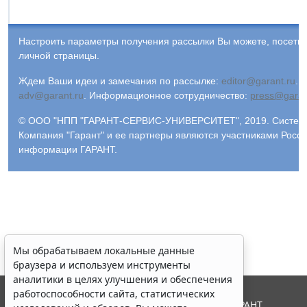
Настроить параметры получения рассылки Вы можете, посети
личной страницы.
Ждем Ваши идеи и замечания по рассылке:
editor@garant.ru
.
Р
adv@garant.ru
.
Информационное сотрудничество:
press@garan
© ООО "НПП "ГАРАНТ-СЕРВИС-УНИВЕРСИТЕТ", 2019. Система 
Компания "Гарант" и ее партнеры являются участниками Росс
информации ГАРАНТ.
Мы обрабатываем локальные данные
браузера и используем инструменты
аналитики в целях улучшения и обеспечения
работоспособности сайта, статистических
© ООО "НПП "ГАРАНТ-СЕРВИС", 2026. Система ГАРАНТ