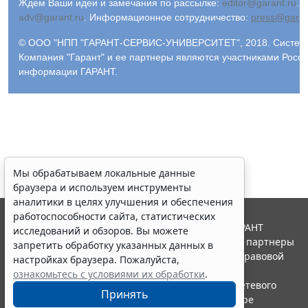
Ждем Ваши идеи и замечания по рассылке:
editor@garant.ru
.
Р
adv@garant.ru
.
Информационное сотрудничество:
press@garan
© ООО "НПП "ГАРАНТ-СЕРВИС-УНИВЕРСИТЕТ", 2018. Система 
Компания "Гарант" и ее партнеры являются участниками Росс
информации ГАРАНТ.
Мы обрабатываем локальные данные
браузера и используем инструменты
аналитики в целях улучшения и обеспечения
работоспособности сайта, статистических
© ООО "НПП "ГАРАНТ-СЕРВИС", 2026. Система ГАРАНТ
исследований и обзоров. Вы можете
выпускается с 1990 года. Компания "Гарант" и ее партнеры
запретить обработку указанных данных в
являются участниками Российской ассоциации правовой
настройках браузера. Пожалуйста,
информации ГАРАНТ.
ознакомьтесь с условиями их обработки
.
Портал ГАРАНТ.РУ зарегистрирован в качестве сетевого
Принять
издания Федеральной службой по надзору в сфере