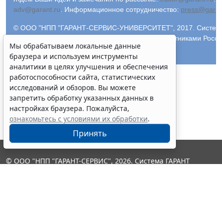
adv@garant.ru
.
Информационное сотрудничество:
press@garan
© ООО "НПП "ГАРАНТ-СЕРВИС-УНИВЕРСИТЕТ", 2017. Система 
Компания "Гарант" и ее партнеры являются участниками Росс
Мы обрабатываем локальные данные
информации ГАРАНТ.
браузера и используем инструменты
аналитики в целях улучшения и обеспечения
работоспособности сайта, статистических
исследований и обзоров. Вы можете
запретить обработку указанных данных в
настройках браузера. Пожалуйста,
ознакомьтесь с условиями их обработки
.
Принять
© ООО "НПП "ГАРАНТ-СЕРВИС", 2026. Система ГАРАНТ
выпускается с 1990 года. Компания "Гарант" и ее партнеры
являются участниками Российской ассоциации правовой
информации ГАРАНТ.
Контакты
8-800-200-88-88