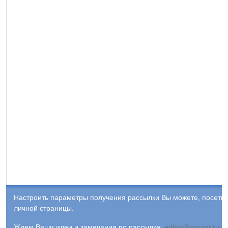
Настроить параметры получения рассылки Вы можете, посети
личной страницы.
Ждем Ваши идеи и замечания по рассылке:
editor@garant.ru
.
Р