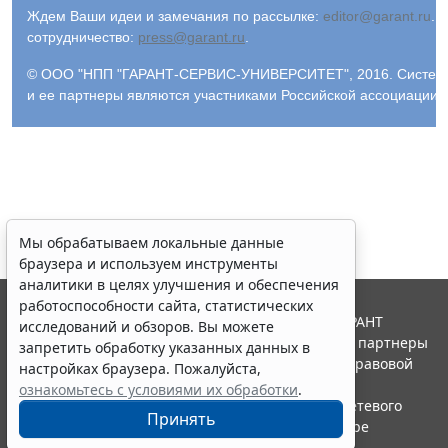
Ждем Ваши идеи и замечания по рассылке:
editor@garant.ru
.
Р
сотрудничество:
press@garant.ru
.
© ООО "НПП "ГАРАНТ-СЕРВИС-УНИВЕРСИТЕТ", 2016. Система Г
и ее партнеры являются участниками Российской ассоциации
Мы обрабатываем локальные данные
браузера и используем инструменты
аналитики в целях улучшения и обеспечения
работоспособности сайта, статистических
© ООО "НПП "ГАРАНТ-СЕРВИС", 2026. Система ГАРАНТ
исследований и обзоров. Вы можете
выпускается с 1990 года. Компания "Гарант" и ее партнеры
запретить обработку указанных данных в
являются участниками Российской ассоциации правовой
настройках браузера. Пожалуйста,
информации ГАРАНТ.
ознакомьтесь с условиями их обработки
.
Портал ГАРАНТ.РУ зарегистрирован в качестве сетевого
Принять
издания Федеральной службой по надзору в сфере
связи,информационных технологий и массовых