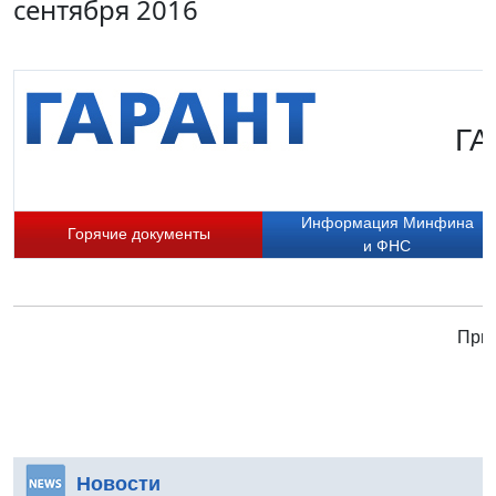
сентября 2016
ГА
Информация Минфина
Горячие документы
и ФНС
Прис
Новости