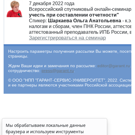
7 декабря 2022 года
Всероссийский спутниковый онлайн-семинар
учесть при составлении отчетности"
Спикер:
Шаркаева Ольга Анатольевна
- к.э.
налогам и сборам, член ПНК России, аттесто
аттестованный преподаватель ИПБ России, в
Зарегистрироваться на семинар
Настроить параметры получения рассылки Вы можете, посети
страницы.
Ждем Ваши идеи и замечания по рассылке:
editor@garant.ru
.
Р
сотрудничество:
press@garant.ru
.
© ООО "НПП "ГАРАНТ-СЕРВИС-УНИВЕРСИТЕТ", 2022. Система Г
и ее партнеры являются участниками Российской ассоциации
Мы обрабатываем локальные данные
браузера и используем инструменты