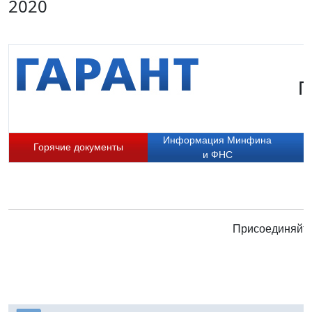
2020
Г
Информация Минфина
Горячие документы
и ФНС
Присоединяйте