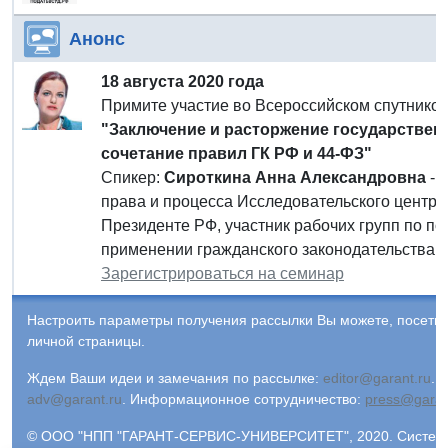
Анонс
18 августа 2020 года
Примите участие во Всероссийском спутнико
"Заключение и расторжение государствен
сочетание правил ГК РФ и 44-ФЗ"
Спикер:
Сироткина Анна Александровна
- 
права и процесса Исследовательского центра 
Президенте РФ, участник рабочих групп по п
применении гражданского законодательства.
Зарегистрироваться на семинар
Настроить параметры получения рассылки Вы можете, посети
личной страницы.
Ждем Ваши идеи и замечания по рассылке:
editor@garant.ru
.
Р
adv@garant.ru
.
Информационное сотрудничество:
press@garan
© ООО "НПП "ГАРАНТ-СЕРВИС-УНИВЕРСИТЕТ", 2020. Система 