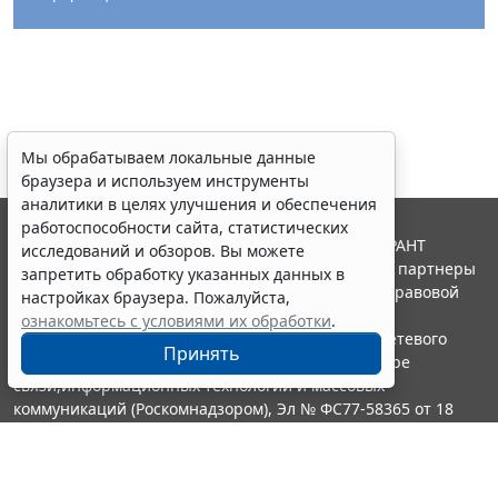
Мы обрабатываем локальные данные
браузера и используем инструменты
аналитики в целях улучшения и обеспечения
работоспособности сайта, статистических
© ООО "НПП "ГАРАНТ-СЕРВИС", 2026. Система ГАРАНТ
исследований и обзоров. Вы можете
выпускается с 1990 года. Компания "Гарант" и ее партнеры
запретить обработку указанных данных в
являются участниками Российской ассоциации правовой
настройках браузера. Пожалуйста,
информации ГАРАНТ.
ознакомьтесь с условиями их обработки
.
Портал ГАРАНТ.РУ зарегистрирован в качестве сетевого
Принять
издания Федеральной службой по надзору в сфере
связи,информационных технологий и массовых
коммуникаций (Роскомнадзором), Эл № ФС77-58365 от 18
июня 2014 года.
16+