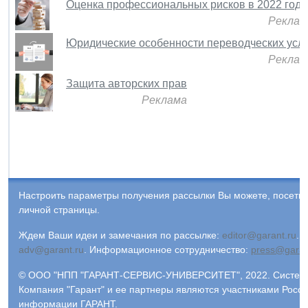
Оценка профессиональных рисков в 2022 году
Реклам
Юридические особенности переводческих услу
Реклам
Защита авторских прав
Реклама
Настроить параметры получения рассылки Вы можете, посети
личной страницы.
Ждем Ваши идеи и замечания по рассылке:
editor@garant.ru
.
Р
adv@garant.ru
.
Информационное сотрудничество:
press@garan
© ООО "НПП "ГАРАНТ-СЕРВИС-УНИВЕРСИТЕТ", 2022. Система 
Компания "Гарант" и ее партнеры являются участниками Росс
информации ГАРАНТ.