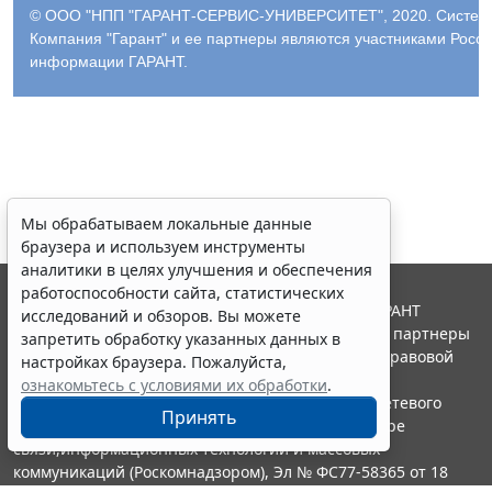
© ООО "НПП "ГАРАНТ-СЕРВИС-УНИВЕРСИТЕТ", 2020. Система 
Компания "Гарант" и ее партнеры являются участниками Росс
информации ГАРАНТ.
Мы обрабатываем локальные данные
браузера и используем инструменты
аналитики в целях улучшения и обеспечения
работоспособности сайта, статистических
© ООО "НПП "ГАРАНТ-СЕРВИС", 2026. Система ГАРАНТ
исследований и обзоров. Вы можете
выпускается с 1990 года. Компания "Гарант" и ее партнеры
запретить обработку указанных данных в
являются участниками Российской ассоциации правовой
настройках браузера. Пожалуйста,
информации ГАРАНТ.
ознакомьтесь с условиями их обработки
.
Портал ГАРАНТ.РУ зарегистрирован в качестве сетевого
Принять
издания Федеральной службой по надзору в сфере
связи,информационных технологий и массовых
коммуникаций (Роскомнадзором), Эл № ФС77-58365 от 18