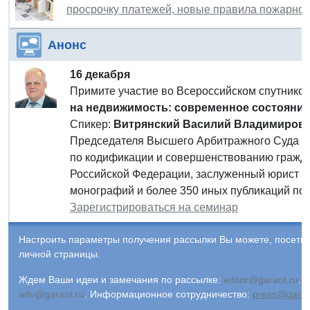
просрочку платежей, новые правила пожарной
Анонс
16 декабря
Примите участие во Всероссийском спутник
на недвижимость: современное состояние
Спикер:
Витрянский Василий Владимиров
Председателя Высшего Арбитражного Суда Ро
по кодификации и совершенствованию гражда
Российской Федерации, заслуженный юрист Р
монографий и более 350 иных публикаций по 
Зарегистрироваться на семинар
Настроить параметры получения рассылки Вы можете, посети
личной страницы.
Ждем Ваши идеи и замечания по рассылке:
editor@garant.ru
.
Р
adv@garant.ru
.
Информационное сотрудничество:
press@garan