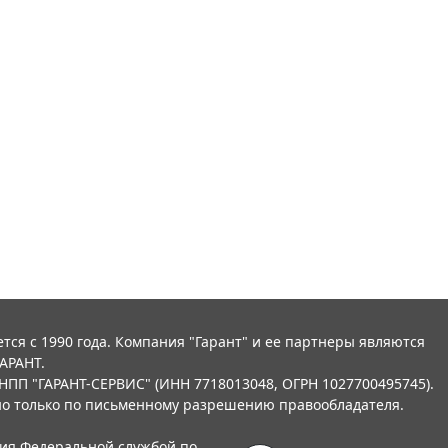
тся с 1990 года. Компания "Гарант" и ее партнеры являются
АРАНТ.
НПП "ГАРАНТ-СЕРВИС" (ИНН 7718013048, ОГРН 1027700495745).
о только по письменному разрешению правообладателя.
ния Федеральной службой по