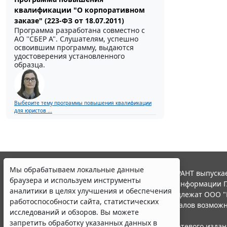
квалификации "О корпоративном
заказе" (223-ФЗ от 18.07.2011)
Программа разработана совместно с
АО ''СБЕР А". Слушателям, успешно
освоившим программу, выдаются
удостоверения установленного
образца.
Выберите тему программы повышения квалификации
для юристов ...
Мы обрабатываем локальные данные
© ООО "НПП "ГАРАНТ-СЕРВИС", 2026. Система ГАРАНТ выпускае
браузера и используем инструменты
участниками Российской ассоциации правовой информации Г
аналитики в целях улучшения и обеспечения
Все права на материалы сайта ГАРАНТ.РУ принадлежат ООО "
работоспособности сайта, статистических
Полное или частичное воспроизведение материалов возможн
исследований и обзоров. Вы можете
Правила использования портала.
запретить обработку указанных данных в
Портал ГАРАНТ.РУ зарегистрирован в качестве сетевого изда