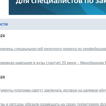
ости
024
еречень специальностей пилотного проекта по профобраз
риемная кампания в вузы стартует 20 июня – Минобрнауки 
024
туденты-платники смогут заключать договор на целевое обу
узы и детсады обязали размещать на своих территориях фл