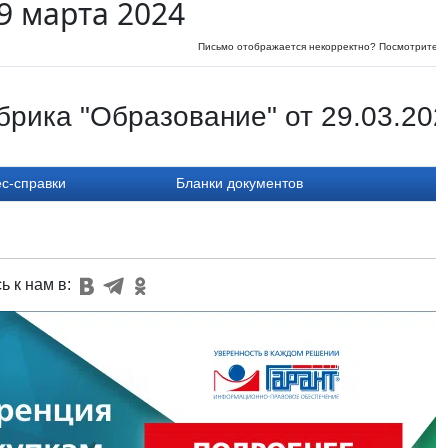
9 марта 2024
Письмо отображается некорректно? Посмотрите
и
брика "Образование" от 29.03.20
с-справки
Бланки документов
ь к нам в: