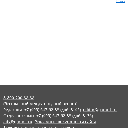
Отказат
8-800-200-88-88
(бесплатный междугородный звонок)
Редакция: +7 (495) 647-62-38 (доб. 3145),
editor@garant.ru
Отдел рекламы: +7 (495) 647-62-38 (доб. 3136),
adv@garant.ru
.
Рекламные возможности сайта
Если вы заметили опечатку в тексте,