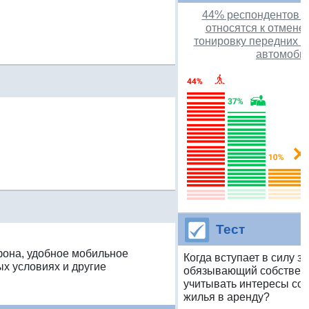
44% респондентов о
относятся к отмене
тонировку передних б
автомоби
Тест
фона, удобное мобильное
Когда вступает в силу за
х условиях и другие
обязывающий собствен
учитывать интересы сос
жилья в аренду?