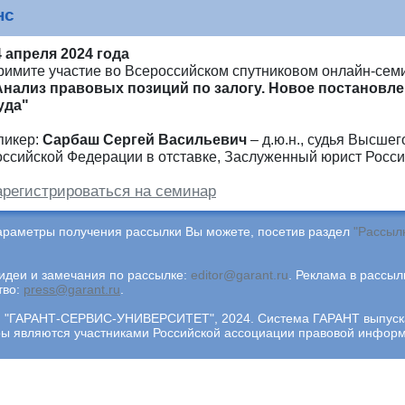
нс
4 апреля 2024 года
римите участие во Всероссийском спутниковом онлайн-сем
Анализ правовых позиций по залогу. Новое постановл
уда"
пикер:
Сарбаш Сергей Васильевич
– д.ю.н., судья Высше
оссийской Федерации в отставке, Заслуженный юрист Росс
арегистрироваться на семинар
араметры получения рассылки Вы можете, посетив раздел
"Рассыл
деи и замечания по рассылке:
editor@garant.ru
.
Реклама в рассыл
тво:
press@garant.ru
.
"ГАРАНТ-СЕРВИС-УНИВЕРСИТЕТ", 2024. Система ГАРАНТ выпускает
ры являются участниками Российской ассоциации правовой инфор