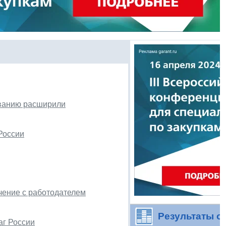
ованию расширили
России
чение с работодателем
Результаты о
аг России