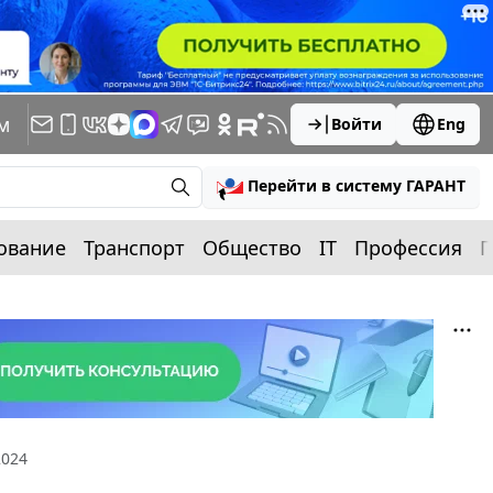
м
Войти
Eng
Перейти в систему ГАРАНТ
ование
Транспорт
Общество
IT
Профессия
П
2024