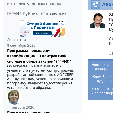
интеллектуальным правам
Ано
ГАРАНТ. Рубрика «Госзакупки»
2
П
"
С
Анонсы
С
Р
8 сентября 2026
Программа повышения
З
квалификации "О контрактной
системе в сфере закупок" (44-ФЗ)"
Настроить п
Об актуальных изменениях в КС
страницы.
узнаете, став участником программы,
разработанной совместно с АО ''СБЕР
Ждем Ваши и
А". Слушателям, успешно освоившим
сотрудничес
программу, выдаются удостоверения
установленного образца.
© ООО "НПП 
и ее партне
11 августа 2026
Программа повышения