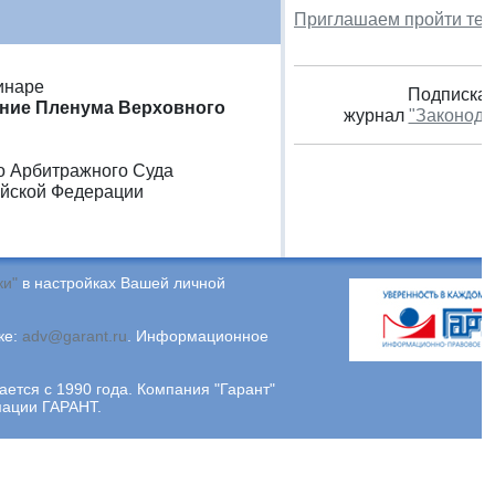
Приглашаем пройти тес
инаре
Подписка 
ение Пленума Верховного
журнал
"Законода
го Арбитражного Суда
ийской Федерации
ки"
в настройках Вашей личной
ке:
adv@garant.ru
.
Информационное
ся с 1990 года. Компания "Гарант"
мации ГАРАНТ.