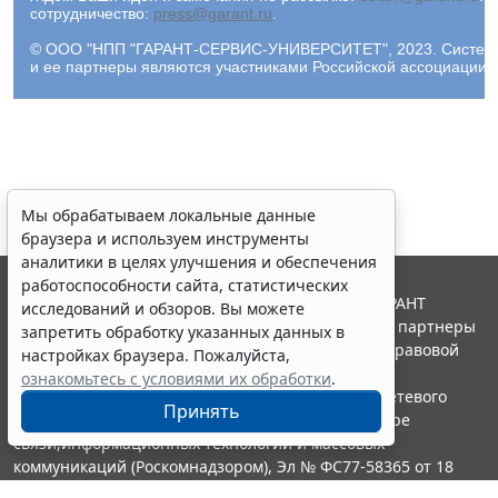
сотрудничество:
press@garant.ru
.
© ООО "НПП "ГАРАНТ-СЕРВИС-УНИВЕРСИТЕТ", 2023. Система Г
и ее партнеры являются участниками Российской ассоциации
Мы обрабатываем локальные данные
браузера и используем инструменты
аналитики в целях улучшения и обеспечения
работоспособности сайта, статистических
© ООО "НПП "ГАРАНТ-СЕРВИС", 2026. Система ГАРАНТ
исследований и обзоров. Вы можете
выпускается с 1990 года. Компания "Гарант" и ее партнеры
запретить обработку указанных данных в
являются участниками Российской ассоциации правовой
настройках браузера. Пожалуйста,
информации ГАРАНТ.
ознакомьтесь с условиями их обработки
.
Портал ГАРАНТ.РУ зарегистрирован в качестве сетевого
Принять
издания Федеральной службой по надзору в сфере
связи,информационных технологий и массовых
коммуникаций (Роскомнадзором), Эл № ФС77-58365 от 18
июня 2014 года.