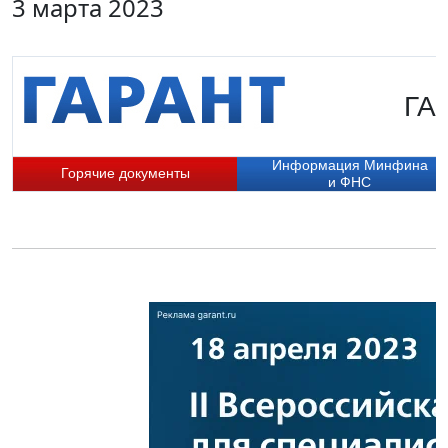
3 марта 2023
ГАР
Информация Минфина
Горячие документы
и ФНС
П