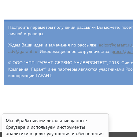
Настроить параметры получения рассылки Вы можете, посети
личной страницы.
Ждем Ваши идеи и замечания по рассылке:
editor@garant.ru
.
Р
adv@garant.ru
.
Информационное сотрудничество:
press@garan
© ООО "НПП "ГАРАНТ-СЕРВИС-УНИВЕРСИТЕТ", 2018. Система 
Компания "Гарант" и ее партнеры являются участниками Росс
информации ГАРАНТ.
Мы обрабатываем локальные данные
браузера и используем инструменты
аналитики в целях улучшения и обеспечения