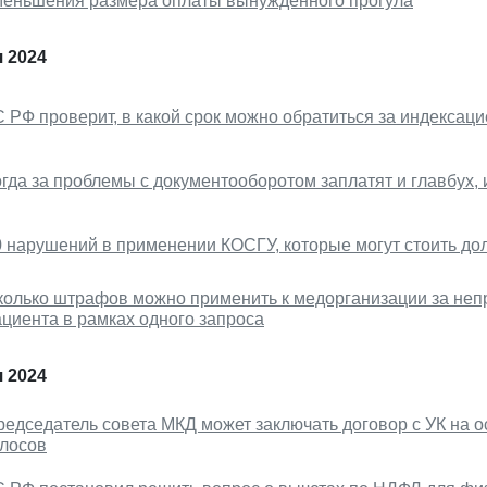
меньшения размера оплаты вынужденного прогула
 2024
С РФ проверит, в какой срок можно обратиться за индекса
гда за проблемы с документооборотом заплатят и главбух, 
0 нарушений в применении КОСГУ, которые могут стоить д
колько штрафов можно применить к медорганизации за неп
ациента в рамках одного запроса
 2024
редседатель совета МКД может заключать договор с УК на 
олосов