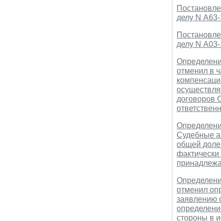
Постановлен
делу N А63
Постановлен
делу N А03
Определение
отменил в 
компенсаци
осуществляе
договоров 
ответствен
Определение
Судебные а
общей долев
фактически
принадлежа
Определение
отменил оп
заявлению о
определение
стороны в и