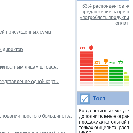
63% респондентов не
предложение разрешит
употреблять продукты в
оплаты
цией присужденных сумм
и директор
олжностным лицам штрафа
редставление одной карты
Тест
Когда регионы смогут у
основании простого большинства
дополнительные ограни
продажу алкогольной пр
точках общепита, расп