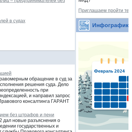
МКД?
злиц – предпринимателей без
Приглашаем пройти тес
лей в судах
Инфографика
ацией
правомерным обращение в суд за
исполнения решения суда. Дело
неопределенность при
индексацией, и направил запрос
 Правового консалтинга ГАРАНТ
нием без штрафов и пени
82 дал новые разъяснения о
ведении государственных и
т службы Правового консалтинга