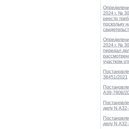
Определени
2024 г. № 
реестр тре
поскольку 
свидетельст
Определени
2024 г. № 3
передал дел
рассмотрени
участком о
Постановлен
36451/2021
Постановлен
А39-7806/2
Постановлен
делу N А32
Постановлен
делу N А32