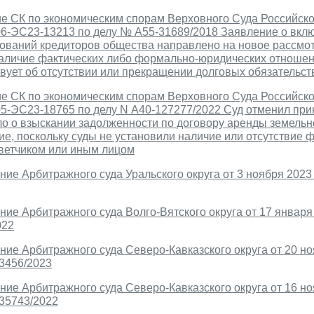
е СК по экономическим спорам Верховного Суда Российск
306-ЭС23-13213 по делу № А55-31689/2018 Заявление о вкл
бований кредиторов общества направлено на новое рассмот
наличие фактических либо формально-юридических отношен
вует об отсутствии или прекращении долговых обязательст
е СК по экономическим спорам Верховного Суда Российск
05-ЭС23-18765 по делу N А40-127277/2022 Суд отменил при
о о взыскании задолженности по договору аренды земельно
е, поскольку суды не установили наличие или отсутствие
тветчиком или иным лицом
ие Арбитражного суда Уральского округа от 3 ноября 2023 г
ие Арбитражного суда Волго-Вятского округа от 17 января 
022
ие Арбитражного суда Северо-Кавказского округа от 20 ноя
-3456/2023
ие Арбитражного суда Северо-Кавказского округа от 16 ноя
-35743/2022