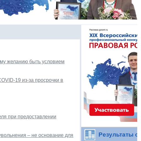
ому желанию быть условием
OVID-19 из-за просрочки в
еля при предоставлении
Результаты о
увольнения – не основание для