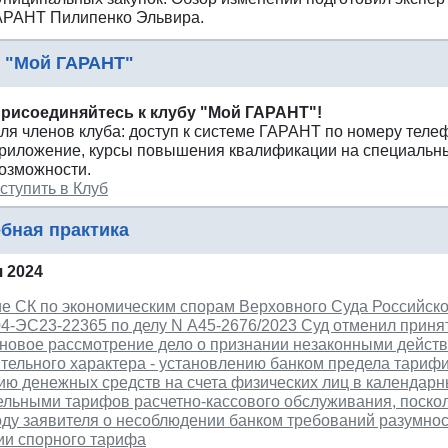
АРАНТ Пилипенко Эльвира.
 "Мой ГАРАНТ"
рисоединяйтесь к клубу "Мой ГАРАНТ"!
ля членов клуба: доступ к системе ГАРАНТ по номеру теле
риложение, курсы повышения квалификации на специальны
озможности.
ступить в Клуб
бная практика
 2024
е СК по экономическим спорам Верховного Суда Российск
04-ЭС23-22365 по делу N А45-2676/2023 Суд отменил приня
 новое рассмотрение дело о признании незаконными дейст
ительного характера - установлению банком предела тари
ию денежных средств на счета физических лиц в календарн
ельными тарифов расчетно-кассового обслуживания, поско
оду заявителя о несоблюдении банком требований разумнос
ии спорного тарифа