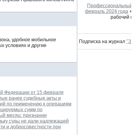
Профессиональный к
февраль 2024 года
+ 
рабочий с
фона, удобное мобильное
Подписка на журнал
"За
х условиях и другие
ой Федерации от 15 февраля
тые ранее судебные акты и
вий по применению к операциям
фицируемых сумм по
ый месяц; признании
льку суды не дали надлежащей
ти и добросовестности при