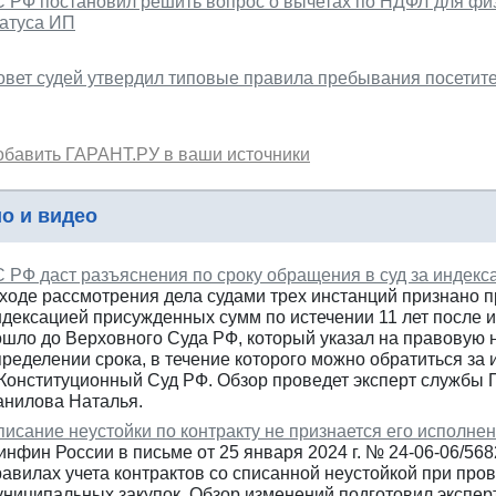
С РФ постановил решить вопрос о вычетах по НДФЛ для фи
татуса ИП
овет судей утвердил типовые правила пребывания посетите
обавить ГАРАНТ.РУ в ваши источники
о и видео
С РФ даст разъяснения по сроку обращения в суд за индекс
 ходе рассмотрения дела судами трех инстанций признано 
ндексацией присужденных сумм по истечении 11 лет после 
ошло до Верховного Суда РФ, который указал на правовую 
ределении срока, в течение которого можно обратиться за 
 Конституционный Суд РФ. Обзор проведет эксперт службы
анилова Наталья.
писание неустойки по контракту не признается его исполне
инфин России в письме от 25 января 2024 г. № 24-06-06/56
равилах учета контрактов со списанной неустойкой при про
униципальных закупок. Обзор изменений подготовил экспер