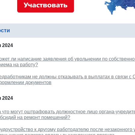
ости
 2024
ожет ли написание заявления об увольнении по собственн
риема на работу?
едработникам не должны отказывать в выплатах в связи с C
формлении документов
 2024
а что могут оштрафовать должностное лицо органа-учредит
убсидий на ремонт помещений?
рудоустройство к другому работодателю после незаконного 