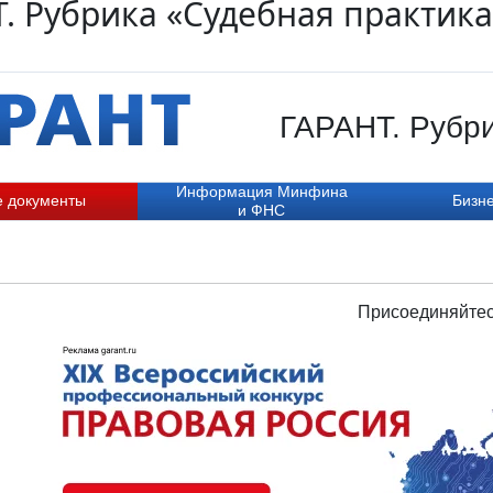
. Рубрика «Судебная практика
ГАРАНТ. Рубри
Информация Минфина
е документы
Бизне
и ФНС
Присоединяйтес