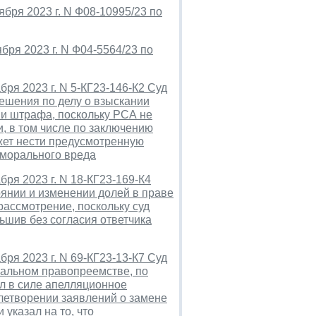
бря 2023 г. N Ф08-10995/23 по
бря 2023 г. N Ф04-5564/23 по
ря 2023 г. N 5-КГ23-146-К2 Суд
ешения по делу о взыскании
 и штрафа, поскольку РСА не
и, в том числе по заключению
жет нести предусмотренную
 морального вреда
ря 2023 г. N 18-КГ23-169-К4
янии и изменении долей в праве
рассмотрение, поскольку суд
шив без согласия ответчика
ря 2023 г. N 69-КГ23-13-К7 Суд
уальном правопреемстве, по
ил в силе апелляционное
влетворении заявлений о замене
указал на то, что