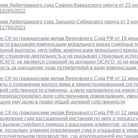
ие Арбитражного суда Северо-Кавказского округа от 23 ноя
-18285/2022
ие Арбитражного суда Западно-Сибирского округа от 3 ноя
-12760/2021
 СК по гражданским делам Верховного Суда РФ от 19 декаб
части взыскания компенсации морального вреда судебные р
онной выплаты, неустойки, компенсации морального вреда
т страховую деятельность и не оказывает страховые услуг
ОСАГО, не является стороной по договору ОСАГО, то не мо
ность за нарушение прав потребителей в виде компенсации
 СК по гражданским делам Верховного Суда РФ от 12 декаб
кты о сохранении жилого дома в реконструированном состо
ой собственности отменены, а дело направлено на новое 
 перераспределил доли собственников домовладения, умень
щую ему долю в праве общей долевой собственности
 СК по гражданским делам Верховного Суда РФ от 12 декаб
ределение суда кассационной инстанции по делу о процесс
 выдаче судебного приказа о взыскании алиментов, остав
, поскольку, отменяя определения суда и отказывая в удо
сполнительном производстве, суд апелляционной инстанции 