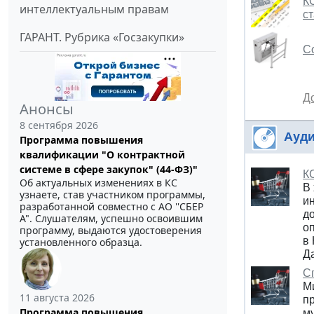
К
интеллектуальным правам
с
ГАРАНТ. Рубрика «Госзакупки»
С
Д
Анонсы
8 сентября 2026
Ауди
Программа повышения
квалификации "О контрактной
системе в сфере закупок" (44-ФЗ)"
К
Об актуальных изменениях в КС
В
узнаете, став участником программы,
и
разработанной совместно с АО ''СБЕР
д
А". Слушателям, успешно освоившим
оп
программу, выдаются удостоверения
в
установленного образца.
Д
С
М
11 августа 2026
п
Программа повышения
м