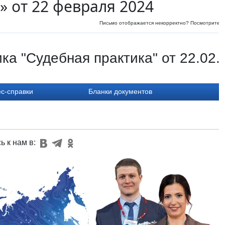
» от 22 февраля 2024
Письмо отображается некорректно? Посмотрите
и
ка "Судебная практика" от 22.02.
с-справки
Бланки документов
ь к нам в: