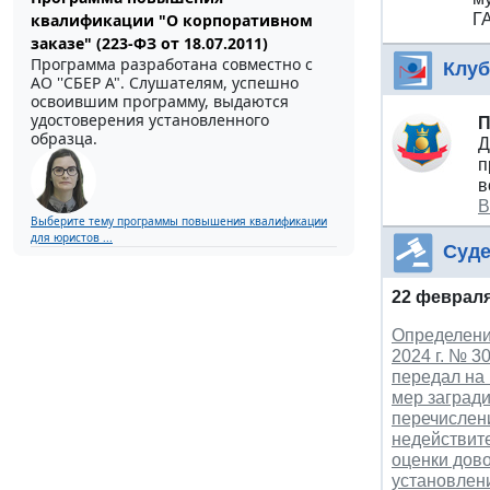
квалификации "О корпоративном
Г
заказе" (223-ФЗ от 18.07.2011)
Программа разработана совместно с
Клуб
АО ''СБЕР А". Слушателям, успешно
освоившим программу, выдаются
удостоверения установленного
П
образца.
Д
п
в
В
Выберите тему программы повышения квалификации
для юристов ...
Суде
22 февраля
Определени
2024 г. № 3
передал на
мер заград
перечислен
недействит
оценки дов
установлен