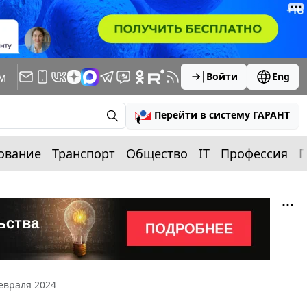
м
Войти
Eng
Перейти в систему ГАРАНТ
ование
Транспорт
Общество
IT
Профессия
П
евраля 2024