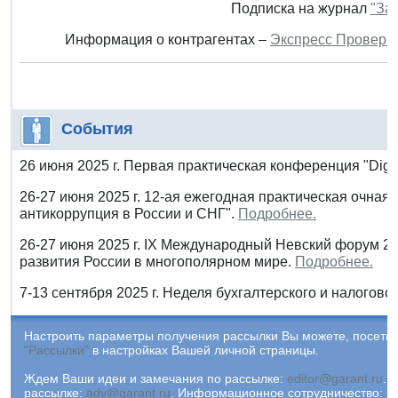
Подписка на журнал
"За
Информация о контрагентах –
Экспресс Проверк
События
26 июня 2025 г. Первая практическая конференция "Digi
26-27 июня 2025 г. 12-ая ежегодная практическая очная
антикоррупция в России и СНГ".
Подробнее.
26-27 июня 2025 г. IX Международный Невский форум 2
развития России в многополярном мире.
Подробнее.
7-13 сентября 2025 г. Неделя бухгалтерского и налоговог
Настроить параметры получения рассылки Вы можете, посетив
"Рассылки"
в настройках Вашей личной страницы.
Ждем Ваши идеи и замечания по рассылке:
editor@garant.ru
.
Р
рассылке:
adv@garant.ru
.
Информационное сотрудничество:
p