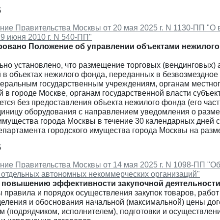
5
ние Правительства Москвы от 20 мая 2025 г. N 1130-ПП "О
9 июня 2010 г. N 540-ПП"
ровано Положение об управлении объектами нежилого
но установлено, что размещение торговых (вендинговых) 
й в объектах нежилого фонда, переданных в безвозмездно
деральным государственным учреждениям, органам местно
 в городе Москве, органам государственной власти субъе
тся без предоставления объекта нежилого фонда (его части
 единицу оборудования с направлением уведомления о разм
 имущества города Москвы в течение 30 календарных дней 
епартамента городского имущества города Москвы на разме
5
ие Правительства Москвы от 14 мая 2025 г. N 1098-ПП "Об
г отдельных автономных некоммерческих организаций"
о повышению эффективности закупочной деятельности 
правила и порядок осуществления закупок товаров, работ 
деления и обоснования начальной (максимальной) цены дог
 (подрядчиком, исполнителем), подготовки и осуществлени