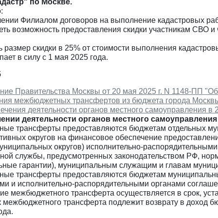
дастр" по Москве.
:
ючении Филиалом договоров на выполнение кадастровых ра
еть возможность предоставления скидки участникам СВО и
ь размер скидки в 25% от стоимости выполнения кадастровы
пает в силу с 1 мая 2025 года.
5
ние Правительства Москвы от 20 мая 2025 г. N 1148-ПП "О
ния межбюджетных трансфертов из бюджета города Москвы
ечения деятельности органов местного самоуправления в 2
ении деятельности органов местного самоуправления 
ые трансферты предоставляются бюджетам отдельных мун
тивных округов на финансовое обеспечение предоставлен
униципальных округов) исполнительно-распорядительными
ной службы, предусмотренных законодательством РФ, нор
ьные гарантии), муниципальным служащим и главам муници
ые трансферты предоставляются бюджетам муниципальных
ми и исполнительно-распорядительными органами соглаше
ие межбюджетного трансферта осуществляется в срок, уст
ок межбюджетного трансферта подлежит возврату в доход б
ода.