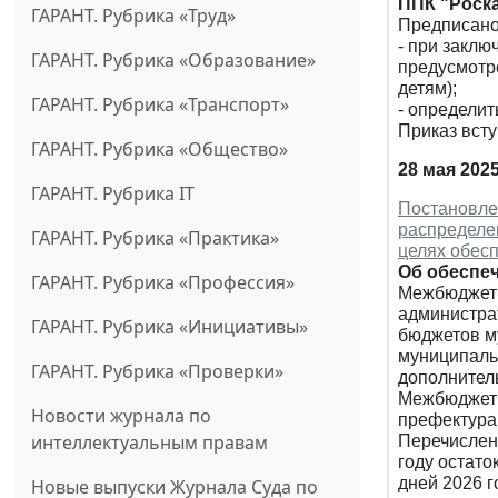
ППК "Роска
ГАРАНТ. Рубрика «Труд»
Предписано
- при закл
ГАРАНТ. Рубрика «Образование»
предусмотр
детям);
ГАРАНТ. Рубрика «Транспорт»
- определит
Приказ всту
ГАРАНТ. Рубрика «Общество»
28 мая 202
ГАРАНТ. Рубрика IT
Постановле
распределе
ГАРАНТ. Рубрика «Практика»
целях обесп
Об обеспеч
ГАРАНТ. Рубрика «Профессия»
Межбюджетн
администра
ГАРАНТ. Рубрика «Инициативы»
бюджетов м
муниципаль
ГАРАНТ. Рубрика «Проверки»
дополнител
Межбюджетн
Новости журнала по
префектура
интеллектуальным правам
Перечислен
году остат
дней 2026 г
Новые выпуски Журнала Суда по