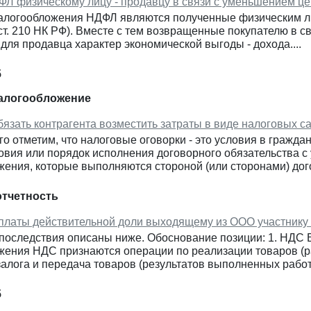
ФЛ физическому лицу - продавцу в связи с уменьшением це
логообложения НДФЛ являются полученные физическим лицом
 1 ст. 210 НК РФ). Вместе с тем возвращенные покупателю 
для продавца характер экономической выгоды - дохода....
5
налогообложение
язать контрагента возместить затраты в виде налоговых с
о отметим, что налоговые оговорки - это условия в гражд
овия или порядок исполнения договорного обязательства с
ения, которые выполняются стороной (или сторонами) дого
отчетность
латы действительной доли выходящему из ООО участнику
оследствия описаны ниже. Обоснование позиции: 1. НДС В с
ения НДС признаются операции по реализации товаров (раб
алога и передача товаров (результатов выполненных работ,
5