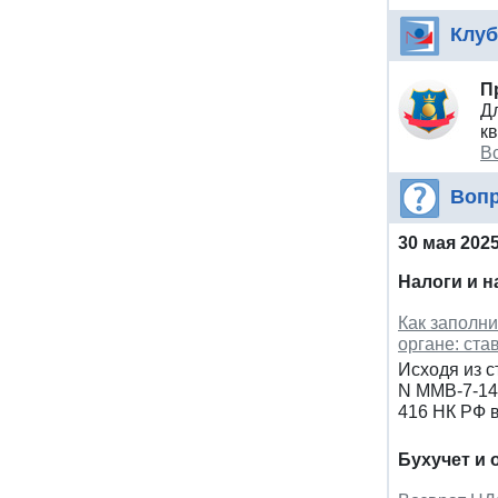
Клуб
П
Д
к
Вс
Вопр
30 мая 202
Налоги и 
Как заполни
органе: ста
Исходя из с
N ММВ-7-14/
416 НК РФ 
Бухучет и 