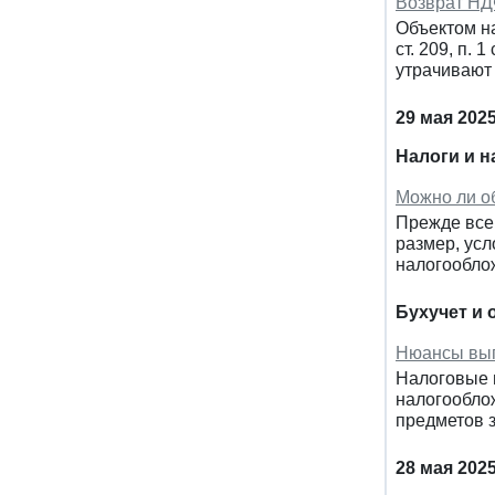
Возврат НД
Объектом на
ст. 209, п.
утрачивают 
29 мая 202
Налоги и 
Можно ли об
Прежде всег
размер, усл
налогооблож
Бухучет и 
Нюансы вып
Налоговые п
налогооблож
предметов з
28 мая 202