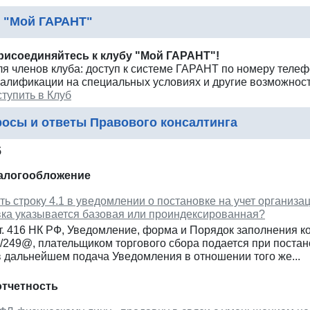
 "Мой ГАРАНТ"
рисоединяйтесь к клубу "Мой ГАРАНТ"!
ля членов клуба: доступ к системе ГАРАНТ по номеру теле
валификации на специальных условиях и другие возможност
тупить в Клуб
осы и ответы Правового консалтинга
5
налогообложение
ть строку 4.1 в уведомлении о постановке на учет организа
вка указывается базовая или проиндексированная?
т. 416 НК РФ, Уведомление, форма и Порядок заполнения к
249@, плательщиком торгового сбора подается при постановке
в дальнейшем подача Уведомления в отношении того же...
отчетность