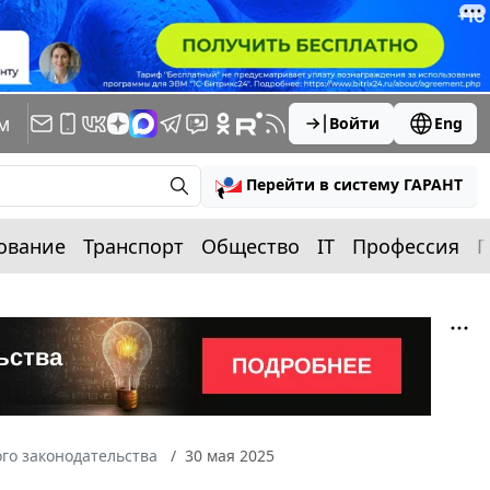
м
Войти
Eng
Перейти в систему ГАРАНТ
ование
Транспорт
Общество
IT
Профессия
П
го законодательства
30 мая 2025