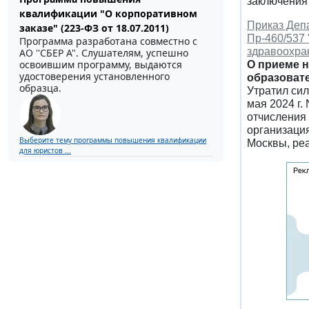
заключения
квалификации "О корпоративном
Приказ Депа
заказе" (223-ФЗ от 18.07.2011)
Пр-460/537
Программа разработана совместно с
здравоохран
АО ''СБЕР А". Слушателям, успешно
освоившим программу, выдаются
О приеме 
удостоверения установленного
образовате
образца.
Утратил си
мая 2024 г.
отчисления
организаци
Выберите тему программы повышения квалификации
Москвы, ре
для юристов ...