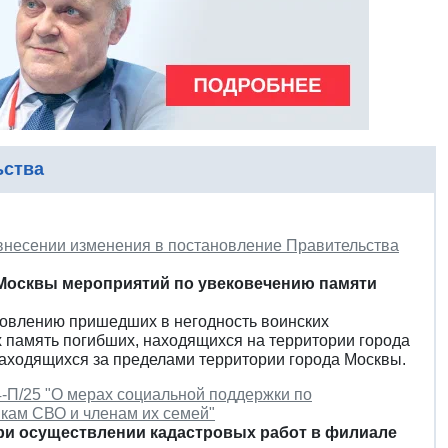
ьства
 внесении изменения в постановление Правительства
 Москвы мероприятий по увековечению памяти
новлению пришедших в негодность воинских
 память погибших, находящихся на территории города
находящихся за пределами территории города Москвы.
4-П/25 "О мерах социальной поддержки по
кам СВО и членам их семей"
при осуществлении кадастровых работ в филиале