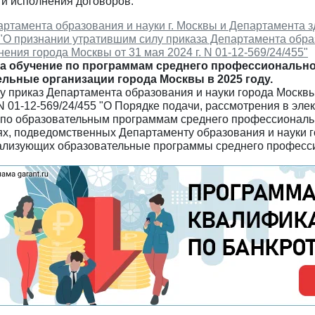
 и исполнения договоров.
ртамента образования и науки г. Москвы и Департамента зд
 "О признании утратившим силу приказа Департамента обра
ения города Москвы от 31 мая 2024 г. N 01-12-569/24/455"
на обучение по программам среднего профессионально
льные организации города Москвы в 2025 году.
лу приказ Департамента образования и науки города Москв
 N 01-12-569/24/455 "О Порядке подачи, рассмотрения в эл
 по образовательным программам среднего профессиональ
ях, подведомственных Департаменту образования и науки 
ализующих образовательные программы среднего професси