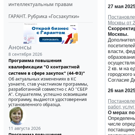
интеллектуальным правам
27 мая 202
ГАРАНТ. Рубрика «Госзакупки»
Постановле
Москвы от 2
Скорректи
Москвы.
Дополнитель
Анонсы
посетителе
власти, фе
8 сентября 2026
образований
Программа повышения
осуществляе
квалификации "О контрактной
2 кв. м на
системе в сфере закупок" (44-ФЗ)"
городского
Об актуальных изменениях в КС
Согласие Д
узнаете, став участником программы,
разработанной совместно с АО ''СБЕР
26 мая 202
А". Слушателям, успешно освоившим
программу, выдаются удостоверения
Постановлен
установленного образца.
работ, услу
О мерах п
Определены 
числе опре
11 августа 2026
поставщиком
Программа повышения