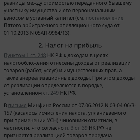
разницы между стоимостью переданного бывшему
участнику имущества и его первоначальным
взносом в уставный капитал (см.
постановление
Пятого арбитражного апелляционного суда от
01.10.2013 N 05АП-9984/13).
2. Налог на прибыль
Пунктом 1 ст. 248
НК РФ к доходам в целях
налогообложения отнесены доходы от реализации
товаров (работ, услуг) и имущественных прав, а
также внереализационные доходы. При этом доходы
от реализации определяются в порядке,
установленном
ст. 249
НК РФ.
В
письме
Минфина России от 07.06.2012 N 03-04-06/3-
157 (касалось исчисления налога, уплачиваемого
при применении УСН) чиновники отметили, в
частности, что согласно
п. 3 ст. 39
НК РФ не
признается реализацией товаров передача