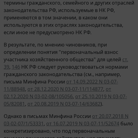
термины гражданского, семейного и других отраслей
законодательства РФ, используемые в НК РФ,
применяются в том значении, в каком они
используются в этих отраслях законодательства,
если иное не предусмотрено НК РФ.
В результате, по мнению чиновников, при
определении понятия "первоначальный взнос
участника хозяйственного общества" для целей
ст.
39
,
146
НК РФ следует руководствоваться нормами
гражданского законодательства (см., например,
письма Минфина России
от 14.09.2022 N 03-07-
11/88948
,
от 28.12.2020 N 03-07-11/114877
,
от
02.12.2020 N 03-02-08/105056
,
от 25.10.2019 N 03-07-
05/82081
,
от 20.08.2019 N 03-07-14/63682
).
Однако в письмах Минфина России
от 20.07.2018 N
03-02-07/1/53331
,
от 16.07.2019 N 03-07-11/52674
было
конкретизировано, что под первоначальным