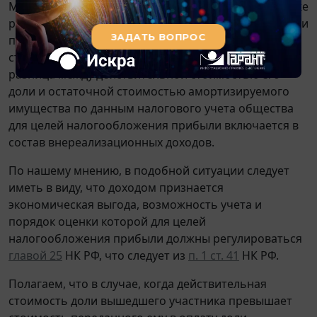
Минфина России от 24.09.2008 N 03-03-06/2/127 также
разъяснено, что в случае выхода участника из ООО и
передачи ему в счет оплаты действительной
стоимости его доли амортизируемого имущества
разница между действительной стоимостью его
доли и остаточной стоимостью амортизируемого
имущества по данным налогового учета общества
для целей налогообложения прибыли включается в
состав внереализационных доходов.
По нашему мнению, в подобной ситуации следует
иметь в виду, что доходом признается
экономическая выгода, возможность учета и
порядок оценки которой для целей
налогообложения прибыли должны регулироваться
главой 25
НК РФ, что следует из
п. 1 ст. 41
НК РФ.
Полагаем, что в случае, когда действительная
стоимость доли вышедшего участника превышает