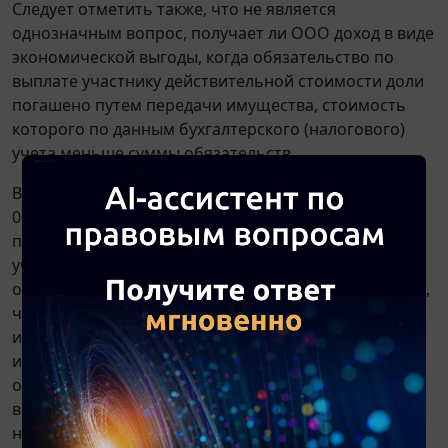
Следует отметить также, что не является
однозначным вопрос, получает ли ООО доход в виде
экономической выгоды, когда обязательство по
выплате участнику действительной стоимости доли
погашено путем передачи имущества, стоимость
которого по данным бухгалтерского (налогового)
учета меньше суммы обязательств.
В
письме
Минфина России от 19.12.2008 N 03-03-
06/2/174 финансовое ведомство, указав на то, что
перечень внереализационных доходов,
учитываемых для целей налогообложения прибыли
организаций, является открытым, выразило мнение,
что при выплате участнику общества ДСД
имуществом разница между стоимостью такого
имущества, отраженной в налоговом учете
общества, и его рыночной стоимостью признается
внереализационным доходом общества для целей
налогообложения прибыли организаций. В
письме