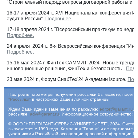
"Строительный подряд: вопросы договорной работы и су
16-17 апреля 2024 г., XVI Национальная конференция И
аудит в России".
Подробнее.
17-18 апреля 2024 г. "Всероссийский практикум по нед
Подробнее.
24 апреля 2024 г., 8-я Всероссийская конференция "Ин
Подробнее.
15-16 мая 2024 г. ФинТех САММИТ 2024 "Новые тренды 
инновационные решения, ФинТех и безопасность".
Подр
23 мая 2024 г., Форум СнабТех'24 Академии Isource.
Под
Настроить параметры получения рассылки Вы можете, посетив
"Рассылки"
в настройках Вашей личной страницы.
Ждем Ваши идеи и замечания по рассылке:
editor@garant.ru
.
Р
рассылке:
adv@garant.ru
.
Информационное сотрудничество:
p
© ООО "НПП "ГАРАНТ-СЕРВИС-УНИВЕРСИТЕТ", 2024. Систем
выпускается с 1990 года. Компания "Гарант" и ее партнеры яв
участниками Российской ассоциации правовой информации ГА