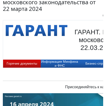
московского законодательства от
22 марта 2024
Пи
ГАРАНТ. 
московск
22.03.2
Информация Минфина
Горячие документы
Бизнес-спра
и ФНС
Присоединяйтесь к нам