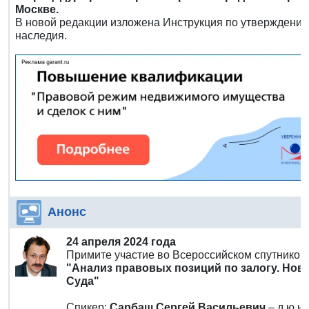
Москве.
В новой редакции изложена Инструкция по утверждению
наследия.
Анонс
24 апреля 2024 года
Примите участие во Всероссийском спутнико
"Анализ правовых позиций по залогу. Но
Суда"
Спикер:
Сарбаш Сергей Васильевич
– д.ю.н