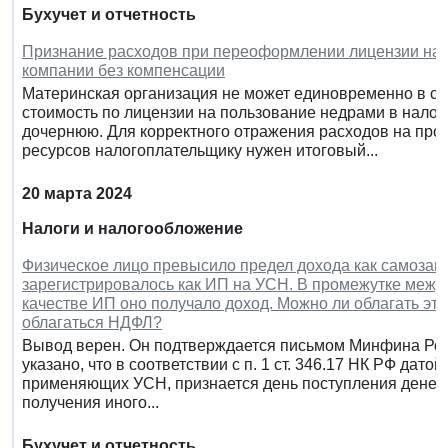
Бухучет и отчетность
Признание расходов при переоформлении лицензии на 
компании без компенсации
Материнская организация не может единовременно в со
стоимость по лицензии на пользование недрами в нало
дочернюю. Для корректного отражения расходов на про
ресурсов налогоплательщику нужен итоговый...
20 марта 2024
Налоги и налогообложение
Физическое лицо превысило предел дохода как самозаня
зарегистрировалось как ИП на УСН. В промежутке между
качестве ИП оно получало доход. Можно ли облагать это
облагаться НДФЛ?
Вывод верен. Он подтверждается письмом Минфина Росси
указано, что в соответствии с п. 1 ст. 346.17 НК РФ дат
применяющих УСН, признается день поступления денежных
получения иного...
Бухучет и отчетность