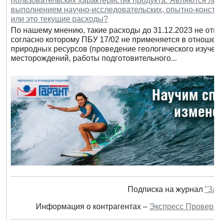
пользовательских характеристик продукта. Являются ли
выполнением научно-исследовательских, опытно-констру
или это текущие расходы?
По нашему мнению, такие расходы до 31.12.2023 не отно
согласно которому ПБУ 17/02 не применяется в отноше
природных ресурсов (проведение геологического изучен
месторождений, работы подготовительного...
Подписка на журнал
"За
Информация о контрагентах –
Экспресс Проверк