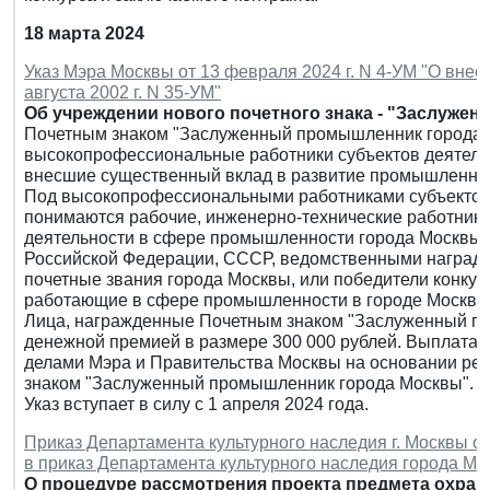
18 марта 2024
Указ Мэра Москвы от 13 февраля 2024 г. N 4-УМ "О внес
августа 2002 г. N 35-УМ"
Об учреждении нового почетного знака - "Заслуже
Почетным знаком "Заслуженный промышленник города 
высокопрофессиональные работники субъектов деятель
внесшие существенный вклад в развитие промышленнос
Под высокопрофессиональными работниками субъектов
понимаются рабочие, инженерно-технические работники,
деятельности в сфере промышленности города Москвы,
Российской Федерации, СССР, ведомственными наград
почетные звания города Москвы, или победители конку
работающие в сфере промышленности в городе Москве
Лица, награжденные Почетным знаком "Заслуженный п
денежной премией в размере 300 000 рублей. Выплата
делами Мэра и Правительства Москвы на основании р
знаком "Заслуженный промышленник города Москвы".
Указ вступает в силу с 1 апреля 2024 года.
Приказ Департамента культурного наследия г. Москвы от
в приказ Департамента культурного наследия города Мос
О процедуре рассмотрения проекта предмета охран