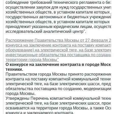
соблюдение требований технического регламента о безо
осуществлении закупок для нужд государственных унит
хозяйственных обществ, в уставном капитале которых 
государственных автономных и бюджетных учреждений г
хозяйственных обществ, в уставном капитале которых б
принадлежит указанным юридическим лицам, осуществл
исследовательский аналитический центр".
Распоряжение Правительства Москвы от 27 февраля 202
конкурса на заключение контракта на поставку компакт
оборудование) на электрической тяге, на базе электри
инвестиционные обязательства поставщика по созданию
территории города Москвы"
О конкурсе на заключение контракта в городе Моск
техники.
Правительством города Москвы принято распоряжение п
контракта на поставку компактной коммунальной техник
электрической тяге, на базе электрических шасси, пр
обязательства поставщика по созданию, модернизации,
города Москвы.
Утверждены Перечень компактной коммунальной техники
электрической тяге, на базе электрических шасси, произ
осваивается на территории города Москвы, а также Ос
конкурса и заключаемого контракта.