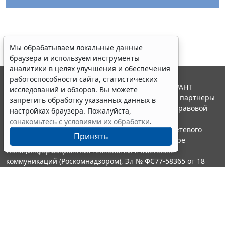
Мы обрабатываем локальные данные
браузера и используем инструменты
аналитики в целях улучшения и обеспечения
работоспособности сайта, статистических
© ООО "НПП "ГАРАНТ-СЕРВИС", 2026. Система ГАРАНТ
исследований и обзоров. Вы можете
выпускается с 1990 года. Компания "Гарант" и ее партнеры
запретить обработку указанных данных в
являются участниками Российской ассоциации правовой
настройках браузера. Пожалуйста,
информации ГАРАНТ.
ознакомьтесь с условиями их обработки
.
Портал ГАРАНТ.РУ зарегистрирован в качестве сетевого
Принять
издания Федеральной службой по надзору в сфере
связи,информационных технологий и массовых
коммуникаций (Роскомнадзором), Эл № ФС77-58365 от 18
июня 2014 года.
16+
Контакты
8-800-200-88-88