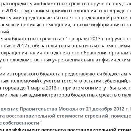
 распорядителям бюджетных средств поручено предста
в 2013 г. с указанием причин отклонения от утвержден
дителями представляется отчет о проделанной работе 
а землю и нежилые помещения, а также информация о за
ений.
елям бюджетных средств до 1 февраля 2013 г. поручено 
ные в 2012 г. обязательства и оплатить их за счет лими
 сокращения наличного денежного обращения органам 
у в подведомственных учреждениях выплат физическим
в.
ии из городского бюджета предоставляются бюджетам 
ных полномочий с учетом того, что остатки субвенций,
 города до 1 марта 2013 г., при этом они могут быть исп
ми главных администраторов бюджетных средств о нали
вление Правительства Москвы от 21 декабря 2012 г
ета восстановительной стоимости строений, поме
е собственности"
н коэффициент пересчета восстановительной стои