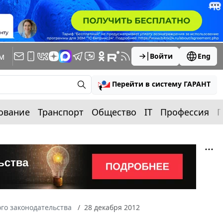
м
Войти
Eng
Перейти в систему ГАРАНТ
ование
Транспорт
Общество
IT
Профессия
П
го законодательства
28 декабря 2012