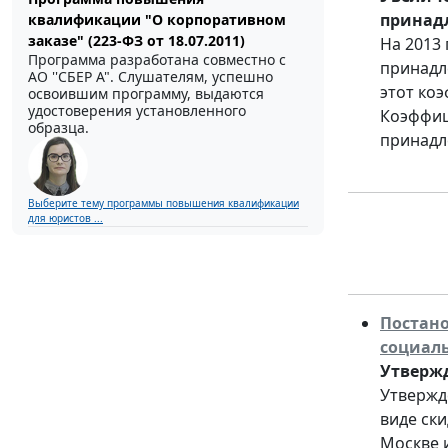
принад
квалификации "О корпоративном
заказе" (223-ФЗ от 18.07.2011)
На 2013
Программа разработана совместно с
принадле
АО ''СБЕР А". Слушателям, успешно
этот ко
освоившим программу, выдаются
удостоверения установленного
Коэффиц
образца.
принадл
Выберите тему программы повышения квалификации
для юристов ...
Постано
социал
Утвержд
Утвержд
виде ск
Москве 