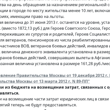
тва на день обращения за назначением региональной с
ации в городе по месту жительства менее 10 лет, включ
риях, имеющим право на льготы.
я величина до 31 июня 2013 г. останется на уровне, устан
. (вместо 1872,13 руб.) для Героев Советского Союза, Г
 переживших их супругов и родителей, Героев Социалист
Для ветеранов, пенсионеров из числа реабилитированны
участников ВОВ, ветеранов боевых действий, инвалидов 
р. величина денежного эквивалента установлена в размере 
еранов боевых действий, совершавших вылеты в Афгани
указанная величина установлена в размере 161,28 руб./мес.
вление Правительства Москвы от 19 декабря 2012 г.
льства Москвы от 13 марта 2012 г. N 89-ПП"
и из бюджета на возмещение затрат, связанных с 
авляться.
и на возмещение части затрат юридических лиц в связи
ятий теперь не будут предоставляться.