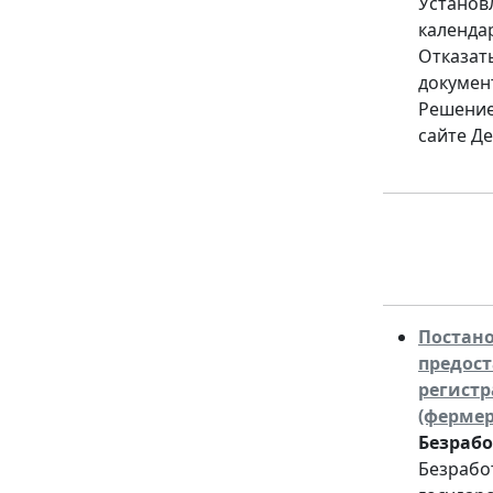
Установ
календа
Отказат
докумен
Решение
сайте Д
Постано
предос
регистр
(фермер
Безрабо
Безрабо