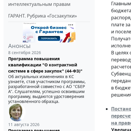
Главным
интеллектуальным правам
бюджета 
ГАРАНТ. Рубрика «Госзакупки»
распоря
плате з
и посел
Получат
Анонсы
исполнен
В целях
8 сентября 2026
Программа повышения
перевод
квалификации "О контрактной
расчето
системе в сфере закупок" (44-ФЗ)"
Субвенц
Об актуальных изменениях в КС
передан
узнаете, став участником программы,
разработанной совместно с АО ''СБЕР
в бюджет
А". Слушателям, успешно освоившим
решения
программу, выдаются удостоверения
установленного образца.
Постано
пересч
на прав
11 августа 2026
Увеличе
Программа повышения