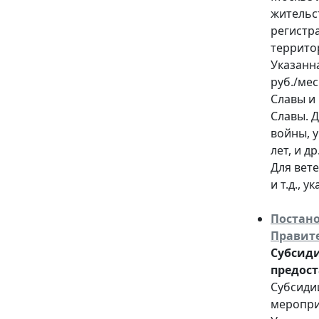
жительс
регистр
террито
Указанна
руб./мес
Славы и
Славы. 
войны, 
лет, и д
Для вет
и т.д., 
Постано
Правите
Субсиди
предост
Субсиди
меропри