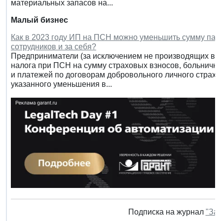
материальных запасов на...
Малый бизнес
Как в 2023 году ИП на ПСН можно уменьшить сумму пат
сотрудников и за себя?
Предприниматели (за исключением не производящих вы
налога при ПСН на сумму страховых взносов, больничны
и платежей по договорам добровольного личного страхов
указанного уменьшения в...
Подписка на журнал
"За