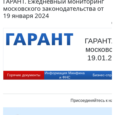
ГАРАНТ. Ежедневный мониторинг
московского законодательства от
19 января 2024
Пи
ГАРАНТ.
московск
19.01.2
Информация Минфина
Горячие документы
Бизнес-спра
и ФНС
Присоединяйтесь к нам