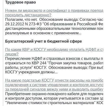
Трудовое право
Нужен ли медосмотр и сертификат о прививках преподава
проходить дистанционно?
Полагаем, что нет. Обоснование вывода: Согласно части
29.12.2012 N 273-ФЗ "Об образовании в Российской Феде
дистанционными образовательными технологиями поним
реализуемые в основном с применением...
Бухгалтерский учет в бюджетной сфере
По каким КВР и КОСГУ необходимо уплатить НДФЛ и стр
лицом?
Перечисление НДФЛ и страховых взносов с выплаты по
отражаться по КВР 244 "Прочая закупка товаров, работ и
работы, услуги" КОСГУ. Обоснование вывода: При выбор
КОСГУ учреждения должны...
На какую подстатью КОСГУ отнести расходы на приобре
подключения к системе управления и контроля доступом 
за передачей сигналов между ними и выводить ошибку?
Приобретение охранно-пожарного кабеля для подключен
и контроля доступом, которая учитывается в составе зд
"Увеличение стоимости строительных материалов" КОС