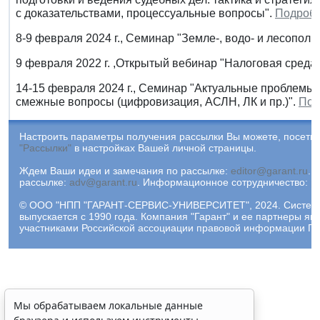
с доказательствами, процессуальные вопросы".
Подроб
8-9 февраля 2024 г., Семинар "Земле-, водо- и лесопол
9 февраля 2022 г. ,Открытый вебинар "Налоговая среда –
14-15 февраля 2024 г., Семинар "Актуальные проблемы
смежные вопросы (цифровизация, АСЛН, ЛК и пр.)".
Под
Настроить параметры получения рассылки Вы можете, посетив
"Рассылки"
в настройках Вашей личной страницы.
Ждем Ваши идеи и замечания по рассылке:
editor@garant.ru
.
Р
рассылке:
adv@garant.ru
.
Информационное сотрудничество:
p
© ООО "НПП "ГАРАНТ-СЕРВИС-УНИВЕРСИТЕТ", 2024. Систем
выпускается с 1990 года. Компания "Гарант" и ее партнеры яв
участниками Российской ассоциации правовой информации ГА
Мы обрабатываем локальные данные