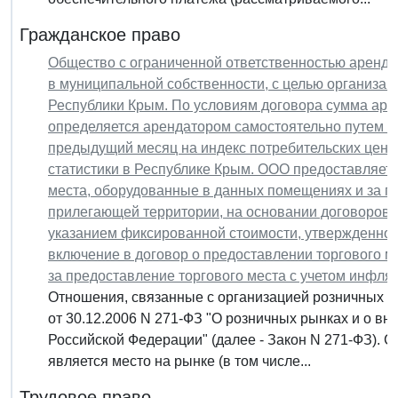
Гражданское право
Общество с ограниченной ответственностью аренд
в муниципальной собственности, с целью организац
Республики Крым. По условиям договора сумма ар
определяется арендатором самостоятельно путем к
предыдущий месяц на индекс потребительских цен 
статистики в Республике Крым. ООО предоставляе
места, оборудованные в данных помещениях и за п
прилегающей территории, на основании договоров о
указанием фиксированной стоимости, утвержденной
включение в договор о предоставлении торгового 
за предоставление торгового места с учетом инфля
Отношения, связанные с организацией розничных 
от 30.12.2006 N 271-ФЗ "О розничных рынках и о вн
Российской Федерации" (далее - Закон N 271-ФЗ). Со
является место на рынке (в том числе...
Трудовое право