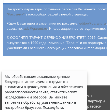
Настроить параметры получения рассылки Вы можете, посетив
"Рассылки"
в настройках Вашей личной страницы.
Ждем Ваши идеи и замечания по рассылке:
editor@garant.ru
.
Р
рассылке:
adv@garant.ru
.
Информационное сотрудничество:
p
© ООО "НПП "ГАРАНТ-СЕРВИС-УНИВЕРСИТЕТ", 2019. Систем
выпускается с 1990 года. Компания "Гарант" и ее партнеры яв
участниками Российской ассоциации правовой информации ГА
Мы обрабатываем локальные данные
браузера и используем инструменты
аналитики в целях улучшения и обеспечения
работоспособности сайта, статистических
© ООО "НПП "ГАРАНТ-СЕРВИС", 2026. Система ГАРАНТ
исследований и обзоров. Вы можете
выпускается с 1990 года. Компания "Гарант" и ее партнеры
запретить обработку указанных данных в
являются участниками Российской ассоциации правовой
настройках браузера. Пожалуйста,