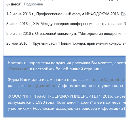
бизнеса".
Подробнее
1-2 июня 2016 г., Профессиональный форум ИНФОДОКУМ-2016.
Под
8 июня 2016 г., XIV Международная конференция по страхованию
8-9 июня 2016 г, Отраслевой консилиум: "Методология внедрения п
25 мая 2016 г., Круглый стол "Новый порядок применения контрольно
Настроить параметры получения рассылки Вы можете, посетив
"Рассылки"
в настройках Вашей личной страницы.
Ждем Ваши идеи и замечания по рассылке:
editor@garant.ru
.
Р
рассылке:
adv@garant.ru
.
Информационное сотрудничество:
p
© ООО "НПП "ГАРАНТ-СЕРВИС-УНИВЕРСИТЕТ", 2016. Систем
выпускается с 1990 года. Компания "Гарант" и ее партнеры яв
участниками Российской ассоциации правовой информации ГА