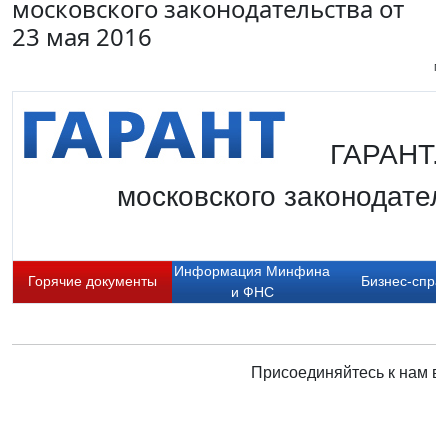
московского законодательства от
23 мая 2016
Пи
ГАРАНТ.
московского законодател
Информация Минфина
Горячие документы
Бизнес-спра
и ФНС
Присоединяйтесь к нам в