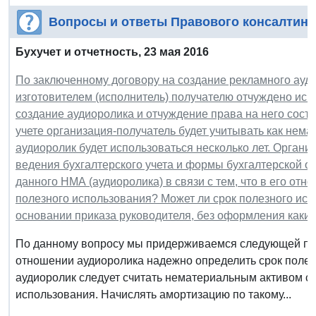
Вопросы и ответы Правового консалтинг
Бухучет и отчетность, 23 мая 2016
По заключенному договору на создание рекламного ауди
изготовителем (исполнитель) получателю отчуждено иск
создание аудиоролика и отчуждение права на него соста
учете организация-получатель будет учитывать как нем
аудиоролик будет использоваться несколько лет. Орган
ведения бухгалтерского учета и формы бухгалтерской от
данного НМА (аудиоролика) в связи с тем, что в его от
полезного использования? Может ли срок полезного исп
основании приказа руководителя, без оформления каки
По данному вопросу мы придерживаемся следующей пози
отношении аудиоролика надежно определить срок полез
аудиоролик следует считать нематериальным активом с
использования. Начислять амортизацию по такому...