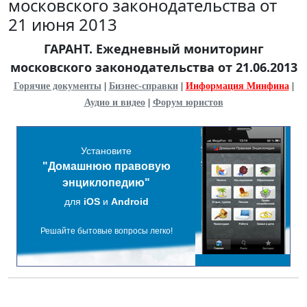
московского законодательства от
21 июня 2013
ГАРАНТ. Ежедневный мониторинг
московского законодательства от 21.06.2013
Горячие документы
|
Бизнес-справки
|
Информация Минфина
|
Аудио и видео
|
Форум юристов
Установите
"Домашнюю правовую
энциклопедию"
для
iOS
и
Android
Решайте бытовые вопросы легко!