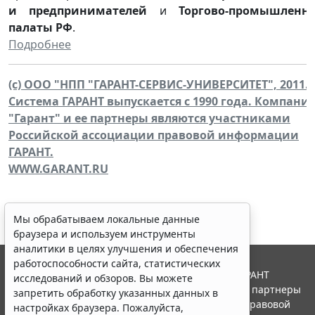
и предпринимателей
и
Торгово-промышленн
палаты РФ
.
Подробнее
(c) ООО "НПП "ГАРАНТ-СЕРВИС-УНИВЕРСИТЕТ", 2011.
Система ГАРАНТ выпускается с 1990 года. Компани
"Гарант" и ее партнеры являются участниками
Российской ассоциации правовой информации
ГАРАНТ.
WWW.GARANT.RU
Мы обрабатываем локальные данные
браузера и используем инструменты
аналитики в целях улучшения и обеспечения
работоспособности сайта, статистических
© ООО "НПП "ГАРАНТ-СЕРВИС", 2026. Система ГАРАНТ
исследований и обзоров. Вы можете
выпускается с 1990 года. Компания "Гарант" и ее партнеры
запретить обработку указанных данных в
являются участниками Российской ассоциации правовой
настройках браузера. Пожалуйста,