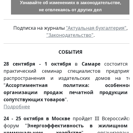
Узнавайте об изменениях в законодательстве,
не отвлекаясь от других дел
Подписка на журналы
"Актуальная бухгалтерия"
,
"Законодательство"
.
СОБЫТИЯ
28 сентября - 1 октября
в
Самаре
состоится X
практический семинар специалистов предприят
распространения и издательских домов на те
"
Ассортиментная политика: особеннос
организации продаж печатной продукции
сопутствующих товаров
".
Подробнее
24 - 25 октября в Москве
пройдет III Всероссийск
форум "
Энергоэффективность в жилищном
коммунальном хозяйстве
", организованн