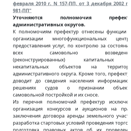
февраля 2010 г. N 157-ПП, от 3 декабря 2002 г.
981-ПП"
Уточняются полномочия префект
административных округов.
К полномочиям префектур отнесены функции 
организации многофункциональных центр
предоставления услуг, по контролю за состояни
всех самовольно возведенны
(реконструированных) капитальных
некапитальных объектов на территор
административного округа. Кроме того, префекту
доводит до сведения населения информацию
решениях судов о признании объект
самовольной постройкой и их сносе.
Из перечня полномочий префектур исключе
организация конкурсов и аукционов на пра
заключения договора аренды земельного участк
разработка стартовых условий проведения торгов
подготовка правовых актов об их проведени