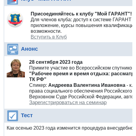
Присоединяйтесь к клубу "Мой ГАРАНТ"!
Для членов клуба: доступ к системе ГАРАНТ 
приложение, курсы повышения квалификации 
возможности.
Вступить в Клуб
Анонс
28 сентября 2023 года
Примите участие во Всероссийском спутнико
"Рабочее время и время отдыха: рассматри
ТК РФ"
Спикер:
Андреева Валентина Ивановна
- к
права социального обеспечения Российского г
Верховном Суде Российской Федерации, автор
Зарегистрироваться на семинар
Тест
Как осенью 2023 года изменится процедура внесудебног