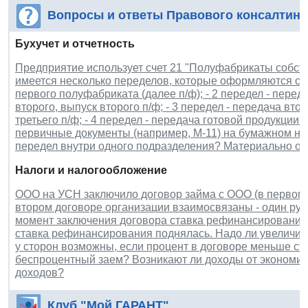
Вопросы и ответы Правового консалтинг
Бухучет и отчетность
Предприятие использует счет 21 "Полуфабрикаты собств
имеется несколько переделов, которые оформляются сле
первого полуфабриката (далее п/ф); - 2 передел - пере
второго, выпуск второго п/ф; - 3 передел - передача вто
третьего п/ф; - 4 передел - передача готовой продукции
первичные документы (например, М-11) на бумажном нос
передел внутри одного подразделения? Материально отв
Налоги и налогообложение
ООО на УСН заключило договор займа с ООО (в первом с
втором договоре организации взаимосвязаны - один руко
момент заключения договора ставка рефинансирования 
ставка рефинансирования поднялась. Надо ли увеличива
у сторон возможны, если процент в договоре меньше с
беспроцентный заем? Возникают ли доходы от экономии
доходов?
Клуб "Мой ГАРАНТ"