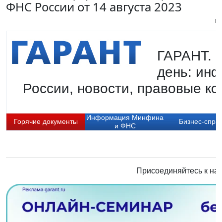
ФНС России от 14 августа 2023
Пи
ГАРАНТ. Г
день: ин
России, новости, правовые ко
Информация Минфина
Горячие документы
Бизнес-спра
и ФНС
Присоединяйтесь к нам