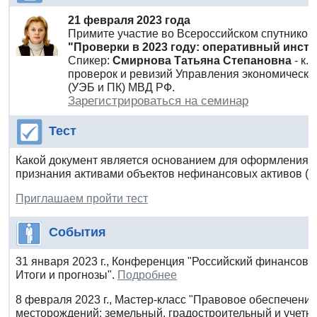
21 февраля 2023 года
Примите участие во Всероссийском спутнико
"Проверки в 2023 году: оперативный инстр
Спикер:
Смирнова Татьяна Степановна
- к.
проверок и ревизий Управления экономическо
(УЭБ и ПК) МВД РФ.
Зарегистрироваться на семинар
Тест
Какой документ является основанием для оформления 
признания активами объектов нефинансовых активов (ф
Приглашаем пройти тест
События
31 января 2023 г., Конференция "Российский финансов
Итоги и прогнозы".
Подробнее
8 февраля 2023 г., Мастер-класс "Правовое обеспечение
месторождений: земельный, градостроительный и учетн