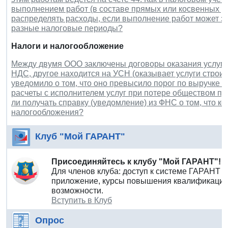
выполнением работ (в составе прямых или косвенных р
распределять расходы, если выполнение работ может з
разные налоговые периоды?
Налоги и налогообложение
Между двумя ООО заключены договоры оказания услуг.
НДС, другое находится на УСН (оказывает услуги строи
уведомило о том, что оно превысило порог по выручке 
расчеты с исполнителем услуг при потере обществом п
ли получать справку (уведомление) из ФНС о том, что к
налогообложения?
Клуб "Мой ГАРАНТ"
Присоединяйтесь к клубу "Мой ГАРАНТ"!
Для членов клуба: доступ к системе ГАРАНТ 
приложение, курсы повышения квалификации 
возможности.
Вступить в Клуб
Опрос