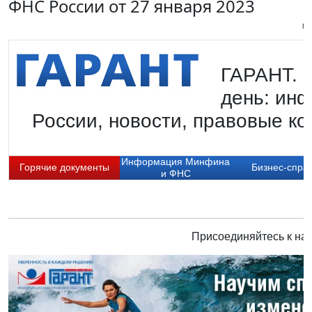
ФНС России от 27 января 2023
Пи
ГАРАНТ. Г
день: ин
России, новости, правовые ко
Информация Минфина
Горячие документы
Бизнес-спра
и ФНС
Присоединяйтесь к нам