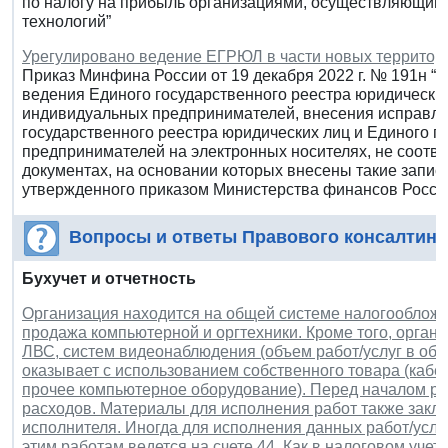
по налогу на прибыль организациями, осуществляющим
технологий”
Урегулировано ведение ЕГРЮЛ в части новых территор
Приказ Минфина России от 19 декабря 2022 г. № 191н “
ведения Единого государственного реестра юридических
индивидуальных предпринимателей, внесения исправле
государственного реестра юридических лиц и Единого г
предпринимателей на электронных носителях, не соот
документах, на основании которых внесены такие запис
утвержденного приказом Министерства финансов Российс
Вопросы и ответы Правового консалтинг
Бухучет и отчетность
Организация находится на общей системе налогообложен
продажа компьютерной и оргтехники. Кроме того, органи
ЛВС, систем видеонаблюдения (объем работ/услуг в общ
оказывает с использованием собственного товара (кабе
прочее компьютерное оборудование). Перед началом раб
расходов. Материалы для исполнения работ также закл
исполнителя. Иногда для исполнения данных работ/услуг
этим работам ведется на счете 44. Как в налоговом учет