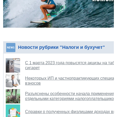
Новости рубрики "Налоги и бухучет"
С 1 марта 2023 года повысятся акцизы на таб
сигарет
Некоторых ИП и частнопрактикующих специали
взносов
Разъяснены особенности начала применения л
отдельными категориями налогоплательщиков
Справки о полученных физлицами доходах вы