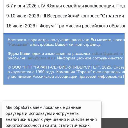
6-7 июня 2026 г. IV Южная семейная конференция.
Подр
9-10 июня 2026 г. II Всероссийский конгресс "Стратегии
16 июня 2026 г. Форум "Три миссии российского образов
Настроить параметры получения рассылки Вы можете, посетив
"Рассылки"
в настройках Вашей личной страницы.
Ждем Ваши идеи и замечания по рассылке:
editor@garant.ru
.
Р
рассылке:
adv@garant.ru
.
Информационное сотрудничество:
p
© ООО "НПП "ГАРАНТ-СЕРВИС-УНИВЕРСИТЕТ", 2025. Систем
выпускается с 1990 года. Компания "Гарант" и ее партнеры яв
участниками Российской ассоциации правовой информации ГА
Мы обрабатываем локальные данные
браузера и используем инструменты
аналитики в целях улучшения и обеспечения
работоспособности сайта, статистических