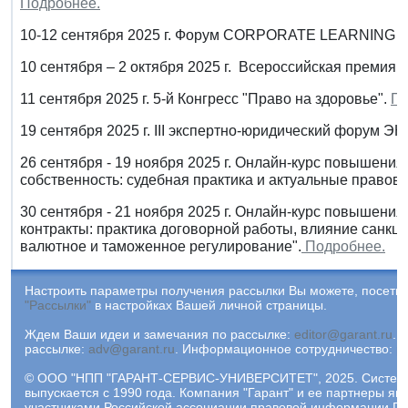
Подробнее.
10-12 сентября 2025 г. Форум CORPORATE LEARNING о
10 сентября – 2 октября 2025 г. Всероссийская преми
11 сентября 2025 г. 5-й Конгресс "Право на здоровье".
По
19 сентября 2025 г. III экспертно-юридический форум Э
26 сентября - 19 ноября 2025 г. Онлайн-курс повышени
собственность: судебная практика и актуальные правов
30 сентября - 21 ноября 2025 г. Онлайн-курс повышен
контракты: практика договорной работы, влияние санкци
валютное и таможенное регулирование".
Подробнее.
Настроить параметры получения рассылки Вы можете, посетив
"Рассылки"
в настройках Вашей личной страницы.
Ждем Ваши идеи и замечания по рассылке:
editor@garant.ru
.
Р
рассылке:
adv@garant.ru
.
Информационное сотрудничество:
p
© ООО "НПП "ГАРАНТ-СЕРВИС-УНИВЕРСИТЕТ", 2025. Систем
выпускается с 1990 года. Компания "Гарант" и ее партнеры яв
участниками Российской ассоциации правовой информации ГА