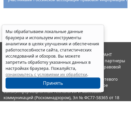
Мы обрабатываем локальные данные
браузера и используем инструменты
аналитики в целях улучшения и обеспечения
работоспособности сайта, статистических
© ООО "НПП "ГАРАНТ-СЕРВИС", 2026. Система ГАРАНТ
исследований и обзоров. Вы можете
выпускается с 1990 года. Компания "Гарант" и ее партнеры
запретить обработку указанных данных в
являются участниками Российской ассоциации правовой
настройках браузера. Пожалуйста,
информации ГАРАНТ.
ознакомьтесь с условиями их обработки
.
Портал ГАРАНТ.РУ зарегистрирован в качестве сетевого
Принять
издания Федеральной службой по надзору в сфере
связи,информационных технологий и массовых
коммуникаций (Роскомнадзором), Эл № ФС77-58365 от 18
июня 2014 года.
16+
Контакты
8-800-200-88-88