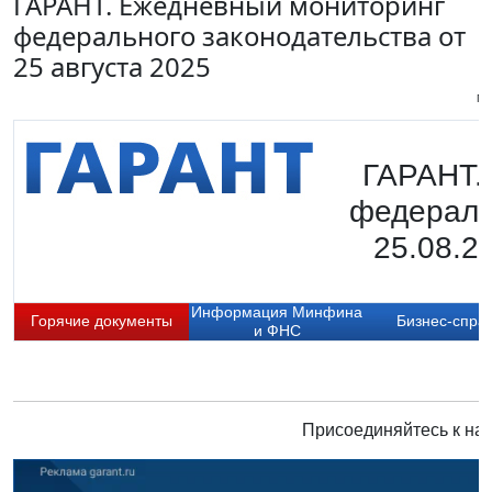
ГАРАНТ. Ежедневный мониторинг
федерального законодательства от
25 августа 2025
Пи
ГАРАНТ.
федераль
25.08.2
Информация Минфина
Горячие документы
Бизнес-спра
и ФНС
Присоединяйтесь к нам