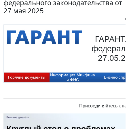
федерального законодательства от
27 мая 2025
Пи
ГАРАНТ.
федераль
27.05.2
Информация Минфина
Горячие документы
Бизнес-спра
и ФНС
Присоединяйтесь к нам