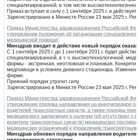
специализированной, в том числе высокотехнологичной,
Приказ вступает в силу с 1 сентября 2025 г. и действует д
Зарегистрировано в Минюсте России 23 мая 2025 г. Рег
Приказ Министерства здравоохранения Российской Федер
утверждении положения об организации специализирова
медицинской помощи"
Минздрав вводит в действие новый порядок оказа
С 1 сентября 2025 г. до 1 сентября 2031 г. будет действ
специализированной, в т. ч. высокотехнологичной, ме
формы - экстренная, неотложная и плановая. Конкрети
медпомощи в условиях дневного стационара. Изменены
форме.
Прежний порядок утратит силу.
Зарегистрировано в Минюсте России 23 мая 2025 г. Рег
Приказ Министерства здравоохранения Российской Федер
утверждении порядка направления на внеочередное об
водителей транспортных средств, а также порядка при
медицинского заключения о наличии (об отсутствии) у в
водители транспортных средств) медицинских противоп
медицинских ограничений к управлению транспортными
Минздрав обновил порядок направления водителей
медосвидетельствование.