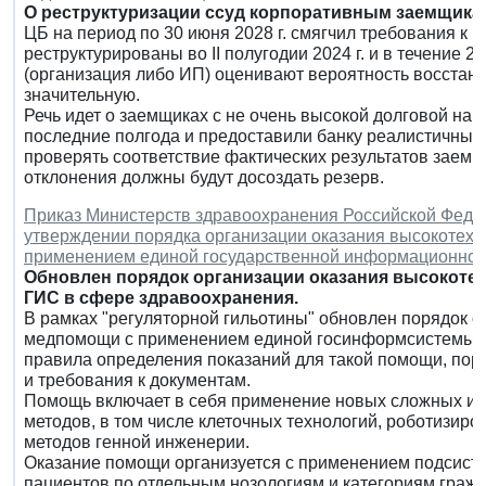
О реструктуризации ссуд корпоративным заемщика
ЦБ на период по 30 июня 2028 г. смягчил требования к 
реструктурированы во II полугодии 2024 г. и в течение 2
(организация либо ИП) оценивают вероятность восстан
значительную.
Речь идет о заемщиках с не очень высокой долговой наг
последние полгода и предоставили банку реалистичный 
проверять соответствие фактических результатов заемщ
отклонения должны будут досоздать резерв.
Приказ Министерств здравоохранения Российской Федера
утверждении порядка организации оказания высокотех
применением единой государственной информационной
Обновлен порядок организации оказания высокот
ГИС в сфере здравоохранения.
В рамках "регуляторной гильотины" обновлен порядок 
медпомощи с применением единой госинформсистемы в
правила определения показаний для такой помощи, пор
и требования к документам.
Помощь включает в себя применение новых сложных и у
методов, в том числе клеточных технологий, роботизир
методов генной инженерии.
Оказание помощи организуется с применением подсист
пациентов по отдельным нозологиям и категориям гражд