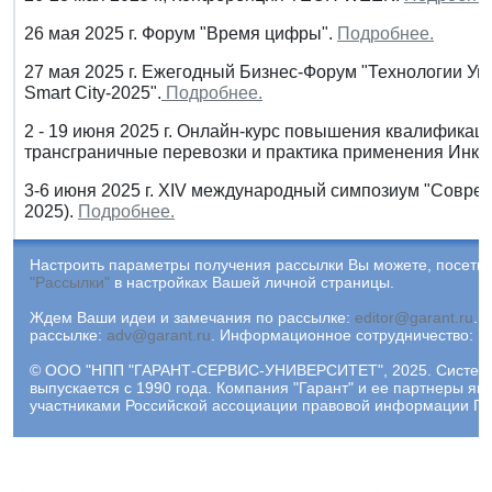
26 мая 2025 г. Форум "Время цифры".
Подробнее.
27 мая 2025 г. Ежегодный Бизнес-Форум "Технологии Ум
Smart City-2025".
Подробнее.
2 - 19 июня 2025 г. Онлайн-курс повышения квалификац
трансграничные перевозки и практика применения Инко
3-6 июня 2025 г. XIV международный симпозиум "Совре
2025).
Подробнее.
Настроить параметры получения рассылки Вы можете, посетив
"Рассылки"
в настройках Вашей личной страницы.
Ждем Ваши идеи и замечания по рассылке:
editor@garant.ru
.
Р
рассылке:
adv@garant.ru
.
Информационное сотрудничество:
p
© ООО "НПП "ГАРАНТ-СЕРВИС-УНИВЕРСИТЕТ", 2025. Систем
выпускается с 1990 года. Компания "Гарант" и ее партнеры яв
участниками Российской ассоциации правовой информации ГА