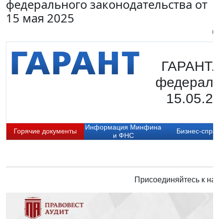
федерального законодательства от
15 мая 2025
Пи
ГАРАНТ.
федераль
15.05.2
Информация Минфина
Горячие документы
Бизнес-спра
и ФНС
Присоединяйтесь к нам