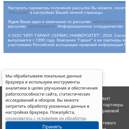
Настроить параметры получения рассылки Вы можете, посетив
"Рассылки"
в настройках Вашей личной страницы.
Ждем Ваши идеи и замечания по рассылке:
editor@garant.ru
.
Р
рассылке:
adv@garant.ru
.
Информационное сотрудничество:
p
© ООО "НПП "ГАРАНТ-СЕРВИС-УНИВЕРСИТЕТ", 2024. Систем
выпускается с 1990 года. Компания "Гарант" и ее партнеры яв
участниками Российской ассоциации правовой информации ГА
Мы обрабатываем локальные данные
браузера и используем инструменты
аналитики в целях улучшения и обеспечения
работоспособности сайта, статистических
© ООО "НПП "ГАРАНТ-СЕРВИС", 2026. Система ГАРАНТ
исследований и обзоров. Вы можете
выпускается с 1990 года. Компания "Гарант" и ее партнеры
запретить обработку указанных данных в
являются участниками Российской ассоциации правовой
настройках браузера. Пожалуйста,
информации ГАРАНТ.
ознакомьтесь с условиями их обработки
.
Портал ГАРАНТ.РУ зарегистрирован в качестве сетевого
Принять
издания Федеральной службой по надзору в сфере