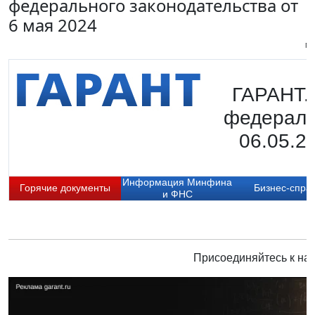
федерального законодательства от
6 мая 2024
Пи
ГАРАНТ.
федераль
06.05.2
Информация Минфина
Горячие документы
Бизнес-спра
и ФНС
Присоединяйтесь к нам