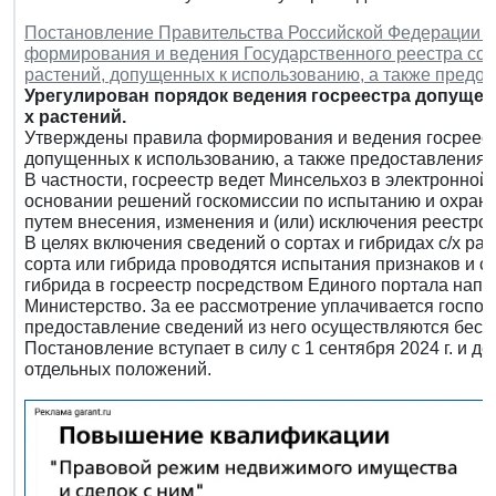
Постановление Правительства Российской Федерации от 
формирования и ведения Государственного реестра сор
растений, допущенных к использованию, а также предос
Урегулирован порядок ведения госреестра допущен
х растений.
Утверждены правила формирования и ведения госреестра
допущенных к использованию, а также предоставления с
В частности, госреестр ведет Минсельхоз в электронно
основании решений госкомиссии по испытанию и охран
путем внесения, изменения и (или) исключения реестро
В целях включения сведений о сортах и гибридах с/х рас
сорта или гибрида проводятся испытания признаков и св
гибрида в госреестр посредством Единого портала напр
Министерство. 3а ее рассмотрение уплачивается госпош
предоставление сведений из него осуществляются бесп
Постановление вступает в силу с 1 сентября 2024 г. и де
отдельных положений.