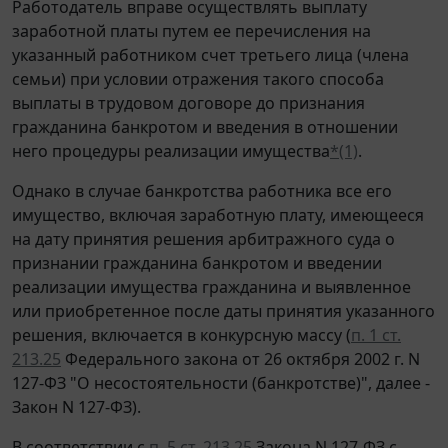
Работодатель вправе осуществлять выплату
заработной платы путем ее перечисления на
указанный работником счет третьего лица (члена
семьи) при условии отражения такого способа
выплаты в трудовом договоре до признания
гражданина банкротом и введения в отношении
него процедуры реализации имущества
*(1)
.
Однако в случае банкротства работника все его
имущество, включая заработную плату, имеющееся
на дату принятия решения арбитражного суда о
признании гражданина банкротом и введении
реализации имущества гражданина и выявленное
или приобретенное после даты принятия указанного
решения, включается в конкурсную массу (
п. 1 ст.
213.25
Федерального закона от 26 октября 2002 г. N
127-ФЗ "О несостоятельности (банкротстве)", далее -
Закон N 127-ФЗ).
В соответствии с
п. 5 ст. 213.25
Закона N 127-ФЗ с