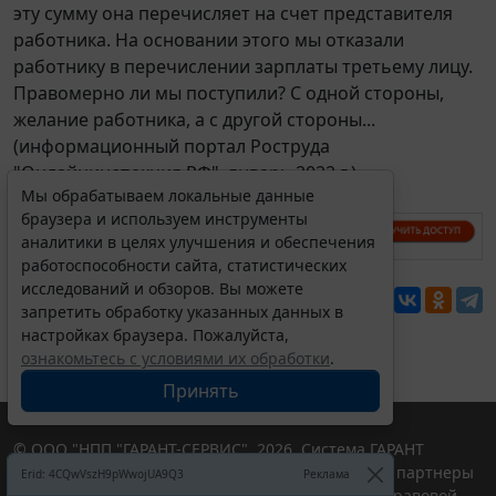
эту сумму она перечисляет на счет представителя
работника. На основании этого мы отказали
работнику в перечислении зарплаты третьему лицу.
Правомерно ли мы поступили? С одной стороны,
желание работника, а с другой стороны...
(информационный портал Роструда
"Онлайнинспекция.РФ", январь 2022 г.).
Мы обрабатываем локальные данные
браузера и используем инструменты
аналитики в целях улучшения и обеспечения
работоспособности сайта, статистических
исследований и обзоров. Вы можете
Перепечатка
запретить обработку указанных данных в
настройках браузера. Пожалуйста,
ознакомьтесь с условиями их обработки
.
Принять
© ООО "НПП "ГАРАНТ-СЕРВИС", 2026. Система ГАРАНТ
выпускается с 1990 года. Компания "Гарант" и ее партнеры
Erid: 4CQwVszH9pWwojUA9Q3
Реклама
являются участниками Российской ассоциации правовой