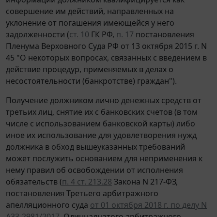
совершение им действий, направленных на
уклонение от погашения имеющейся у него
задолженности (
ст. 10
ГК РФ,
п. 17
постановления
Пленума Верховного Суда РФ от 13 октября 2015 г. N
45 "О некоторых вопросах, связанных с введением в
действие процедур, применяемых в делах о
несостоятельности (банкротстве) граждан").
Получение должником лично денежных средств от
третьих лиц, снятие их с банковских счетов (в том
числе с использованием банковской карты) либо
иное их использование для удовлетворения нужд
должника в обход вышеуказанных требований
может послужить основанием для неприменения к
нему правил об освобождении от исполнения
обязательств (
п. 4 ст. 213.28
Закона N 217-ФЗ,
постановления Третьего арбитражного
апелляционного суда
от 01 октября 2018 г. по делу N
А33-2981/2017
, Одиннадцатого арбитражного