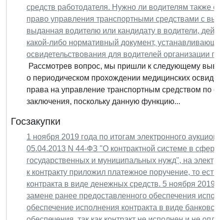
средств работодателя. Нужно ли водителям также е
право управления транспортными средствами с выд
выданная водителю или кандидату в водители, дейс
какой-либо нормативный документ, устанавливающ
освидетельствования для водителей организации по
Рассмотрев вопрос, мы пришли к следующему выво
о периодическом прохождении медицинских освиде
права на управление транспортным средством по о
заключения, поскольку данную функцию...
Госзакупки
1 ноября 2019 года по итогам электронного аукцион
05.04.2013 N 44-ФЗ "О контрактной системе в сфере 
государственных и муниципальных нужд", на электр
к контракту приложил платежное поручение, то ест
контракта в виде денежных средств. 5 ноября 2019 
замене ранее предоставленного обеспечения испол
обеспечение исполнения контракта в виде банковск
обеспечения, так как контракт не исполнен и не опл