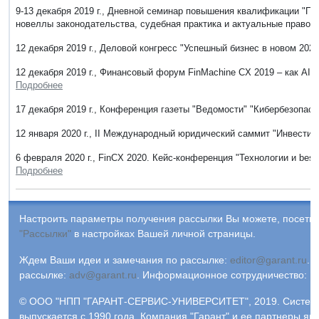
9-13 декабря 2019 г., Дневной семинар повышения квалификации "Пр
новеллы законодательства, судебная практика и актуальные правов
12 декабря 2019 г., Деловой конгресс "Успешный бизнес в новом 2020
12 декабря 2019 г., Финансовый форум FinMachine CX 2019 – как AI 
Подробнее
17 декабря 2019 г., Конференция газеты "Ведомости" "Кибербезопасн
12 января 2020 г., II Международный юридический саммит "Инвестици
6 февраля 2020 г., FinCX 2020. Кейс-конференция "Технологии и best
Подробнее
Настроить параметры получения рассылки Вы можете, посетив
"Рассылки"
в настройках Вашей личной страницы.
Ждем Ваши идеи и замечания по рассылке:
editor@garant.ru
.
Р
рассылке:
adv@garant.ru
.
Информационное сотрудничество:
p
© ООО "НПП "ГАРАНТ-СЕРВИС-УНИВЕРСИТЕТ", 2019. Систем
выпускается с 1990 года. Компания "Гарант" и ее партнеры яв