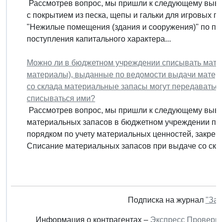
Рассмотрев вопрос, мы пришли к следующему вывод
с покрытием из песка, щепы и гальки для игровых п
"Нежилые помещения (здания и сооружения)" по п
поступления капитального характера...
Можно ли в бюджетном учреждении списывать мате
материалы), выданные по ведомости выдачи матер
со склада материальные запасы могут передаватьс
списываться ими?
Рассмотрев вопрос, мы пришли к следующему вывод
материальных запасов в бюджетном учреждении про
порядком по учету материальных ценностей, закре
Списание материальных запасов при выдаче со скла
Подписка на журнал
"Зак
Информация о контрагентах –
Экспресс Проверк