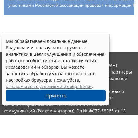
участниками Российской ассоциации правовой информации ГА
Мы обрабатываем локальные данные
браузера и используем инструменты
аналитики в целях улучшения и обеспечения
работоспособности сайта, статистических
© ООО "НПП "ГАРАНТ-СЕРВИС", 2026. Система ГАРАНТ
исследований и обзоров. Вы можете
выпускается с 1990 года. Компания "Гарант" и ее партнеры
запретить обработку указанных данных в
являются участниками Российской ассоциации правовой
настройках браузера. Пожалуйста,
информации ГАРАНТ.
ознакомьтесь с условиями их обработки
.
Портал ГАРАНТ.РУ зарегистрирован в качестве сетевого
Принять
издания Федеральной службой по надзору в сфере
связи,информационных технологий и массовых
коммуникаций (Роскомнадзором), Эл № ФС77-58365 от 18
июня 2014 года.
16+