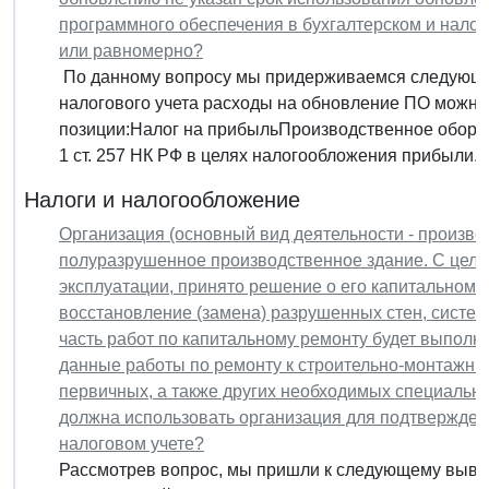
программного обеспечения в бухгалтерском и нало
или равномерно?
По данному вопросу мы придерживаемся следующей 
налогового учета расходы на обновление ПО можн
позиции:Налог на прибыльПроизводственное оборудо
1 ст. 257 НК РФ в целях налогообложения прибыли...
Налоги и налогообложение
Организация (основный вид деятельности - произво
полуразрушенное производственное здание. С целью
эксплуатации, принято решение о его капитальном
восстановление (замена) разрушенных стен, системы
часть работ по капитальному ремонту будет выполн
данные работы по ремонту к строительно-монтажны
первичных, а также других необходимых специальны
должна использовать организация для подтвержден
налоговом учете?
Рассмотрев вопрос, мы пришли к следующему вывод