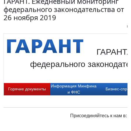
ГАРАНТ. Ежедневный мониторинг
федерального законодательства от
26 ноября 2019
Пи
ГАРАНТ.
федерального законодател
Информация Минфина
Горячие документы
Бизнес-спра
и ФНС
Присоединяйтесь к нам в: