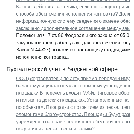
Каковы действия заказчика, если поставщик при ис
способа обеспечения исполнения контракта? Должен
информационную систему сведения о замене обесп
заключено дополнительное соглашение между зака
Положения ч. 7 ст. 96 Федерального закона от 05.04
закупок товаров, работ, услуг для обеспечения гос
Закон N 44-ФЗ) позволяют поставщику (подрядчику, и
исполнения контракта...
Бухгалтерский учет в бюджетной сфере
ООО (жертвователь) по акту приема-передачи имущ
баланс муниципальному автономному учреждению (о
площадку. В перечень входят МАФы (игровое оборуд
и гальки на детских площадках. Установленные на 
по объектам. Площадки с покрытием из песка, щепы
элементами благоустройства. Площадки будут раз
учреждению на праве постоянного бессрочного поль
покрытия из песка, щепы и гальки?