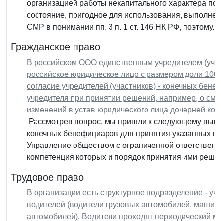
организацией работы некапитального характера по
состояние, пригодное для использования, выполне
СМР в понимании пп. 3 п. 1 ст. 146 НК РФ, поэтому...
Гражданское право
В российском ООО единственным учредителем (учас
российское юридическое лицо с размером доли 100%
согласие учредителей (участников) - конечных бен
учредителя при принятии решений, например, о сме
изменений в устав юридического лица дочерней ко
Рассмотрев вопрос, мы пришли к следующему вывод
конечных бенефициаров для принятия указанных в
Управление обществом с ограниченной ответственн
компетенция которых и порядок принятия ими решен
Трудовое право
В организации есть структурное подразделение - уч
водителей (водители грузовых автомобилей, машини
автомобилей). Водители проходят периодический мед