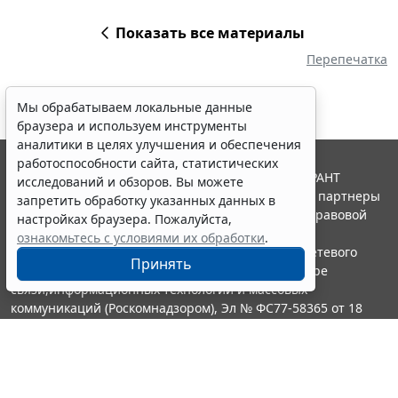
Показать все материалы
Перепечатка
Мы обрабатываем локальные данные
браузера и используем инструменты
аналитики в целях улучшения и обеспечения
работоспособности сайта, статистических
© ООО "НПП "ГАРАНТ-СЕРВИС", 2026. Система ГАРАНТ
исследований и обзоров. Вы можете
выпускается с 1990 года. Компания "Гарант" и ее партнеры
запретить обработку указанных данных в
являются участниками Российской ассоциации правовой
настройках браузера. Пожалуйста,
информации ГАРАНТ.
ознакомьтесь с условиями их обработки
.
Портал ГАРАНТ.РУ зарегистрирован в качестве сетевого
Принять
издания Федеральной службой по надзору в сфере
связи,информационных технологий и массовых
коммуникаций (Роскомнадзором), Эл № ФС77-58365 от 18
июня 2014 года.
16+
Контакты
8-800-200-88-88