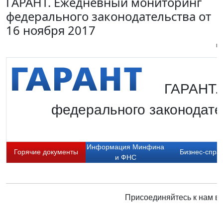
ГАРАНТ. Ежедневный мониторинг
федерального законодательства от
16 ноября 2017
Пи
ГАРАНТ.
федерального законодател
Информация Минфина
Горячие документы
Бизнес-спра
и ФНС
Присоединяйтесь к нам в