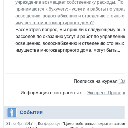
учреждение возмещает собственнику расходы. По
принимаются к бухучету: - услуги и работы по упра
освещению, водоснабжению и отведению сточных в
имущества многоквартирного дома?
Рассмотрев вопрос, мы пришли к следующему выво
расходов по оказанию услуг и работ по управлению
освещению, водоснабжению и отведению сточных в
имущества многоквартирного дома, могут быть...
Подписка на журнал
"Зак
Информация о контрагентах –
Экспресс Проверк
События
21 ноября 2017 г., Конференция "Цементобетонные покрытия автомоб