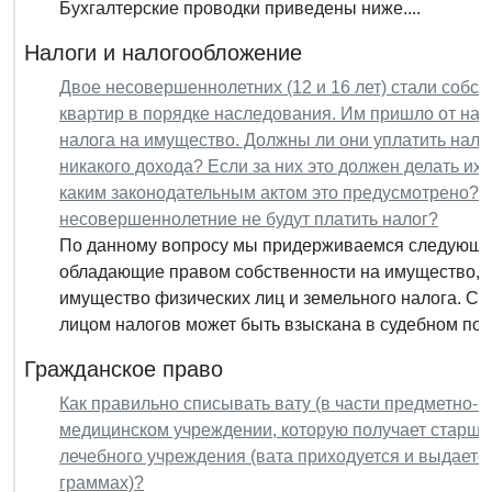
Бухгалтерские проводки приведены ниже....
Налоги и налогообложение
Двое несовершеннолетних (12 и 16 лет) стали собс
квартир в порядке наследования. Им пришло от на
налога на имущество. Должны ли они уплатить налог
никакого дохода? Если за них это должен делать их
каким законодательным актом это предусмотрено? К
несовершеннолетние не будут платить налог?
По данному вопросу мы придерживаемся следующе
обладающие правом собственности на имущество, 
имущество физических лиц и земельного налога. 
лицом налогов может быть взыскана в судебном поря
Гражданское право
Как правильно списывать вату (в части предметно-к
медицинском учреждении, которую получает старша
лечебного учреждения (вата приходуется и выдаетс
граммах)?