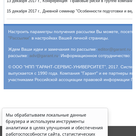
13 декабря 2017 г., Конференция "Правовые риски в группе компаний
15 декабря 2017 г., Дневной семинар "Особенности подготовки и ве
Настроить параметры получения рассылки Вы можете, посетив
"Рассылки"
в настройках Вашей личной страницы.
Ждем Ваши идеи и замечания по рассылке:
editor@garant.ru
.
Р
рассылке:
adv@garant.ru
.
Информационное сотрудничество:
p
© ООО "НПП "ГАРАНТ-СЕРВИС-УНИВЕРСИТЕТ", 2017. Систем
выпускается с 1990 года. Компания "Гарант" и ее партнеры яв
участниками Российской ассоциации правовой информации ГА
Мы обрабатываем локальные данные
браузера и используем инструменты
аналитики в целях улучшения и обеспечения
работоспособности сайта, статистических