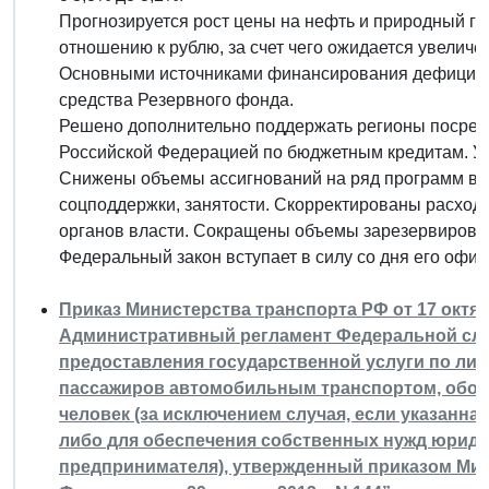
Прогнозируется рост цены на нефть и природный г
отношению к рублю, за счет чего ожидается увелич
Основными источниками финансирования дефицита
средства Резервного фонда.
Решено дополнительно поддержать регионы посредс
Российской Федерацией по бюджетным кредитам. У
Снижены объемы ассигнований на ряд программ в 
соцподдержки, занятости. Скорректированы расход
органов власти. Сокращены объемы зарезервирова
Федеральный закон вступает в силу со дня его офи
Приказ Министерства транспорта РФ от 17 октябр
Административный регламент Федеральной слу
предоставления государственной услуги по ли
пассажиров автомобильным транспортом, обор
человек (за исключением случая, если указанна
либо для обеспечения собственных нужд юриди
предпринимателя), утвержденный приказом Мин