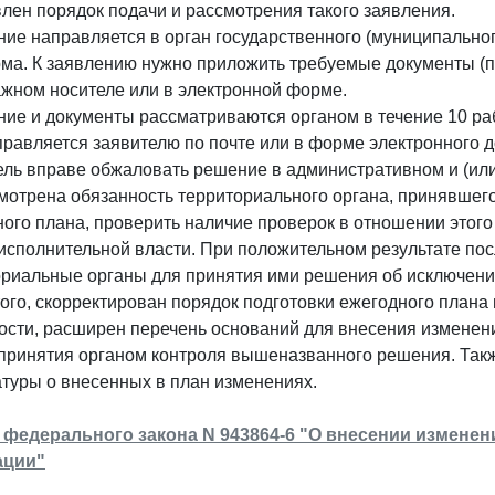
лен порядок подачи и рассмотрения такого заявления.
ие направляется в орган государственного (муниципально
рма. К заявлению нужно приложить требуемые документы (
жном носителе или в электронной форме.
ние и документы рассматриваются органом в течение 10 р
равляется заявителю по почте или в форме электронного д
ль вправе обжаловать решение в административном и (или
отрена обязанность территориального органа, принявшего
ого плана, проверить наличие проверок в отношении этого
 исполнительной власти. При положительном результате п
риальные органы для принятия ими решения об исключении
ого, скорректирован порядок подготовки ежегодного плана
ости, расширен перечень оснований для внесения изменени
принятия органом контроля вышеназванного решения. Такж
туры о внесенных в план изменениях.
 федерального закона N 943864-6 "О внесении измене
ации"