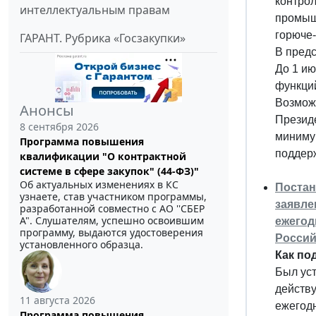
контро
интеллектуальным правам
промышл
горюче
ГАРАНТ. Рубрика «Госзакупки»
В предс
До 1 и
функци
Возможн
Анонсы
Презид
8 сентября 2026
миниму
Программа повышения
поддер
квалификации "О контрактной
системе в сфере закупок" (44-ФЗ)"
Об актуальных изменениях в КС
Постан
узнаете, став участником программы,
заявле
разработанной совместно с АО ''СБЕР
А". Слушателям, успешно освоившим
ежегод
программу, выдаются удостоверения
Россий
установленного образца.
Как по
Был уст
действу
11 августа 2026
ежегодн
Программа повышения