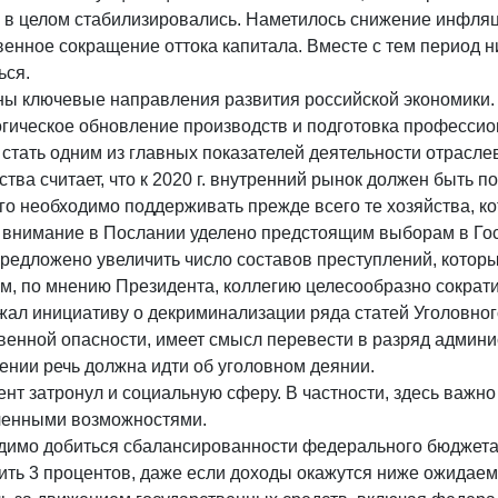
в целом стабилизировались. Наметилось снижение инфляци
енное сокращение оттока капитала. Вместе с тем период н
ься.
ы ключевые направления развития российской экономики. 
гическое обновление производств и подготовка профессио
стать одним из главных показателей деятельности отрасле
ства считает, что к 2020 г. внутренний рынок должен быть
го необходимо поддерживать прежде всего те хозяйства, 
 внимание в Послании уделено предстоящим выборам в Гос
редложено увеличить число составов преступлений, котор
м, по мнению Президента, коллегию целесообразно сократить
жал инициативу о декриминализации ряда статей Уголовно
венной опасности, имеет смысл перевести в разряд админ
нии речь должна идти об уголовном деянии.
нт затронул и социальную сферу. В частности, здесь важн
ченными возможностями.
имо добиться сбалансированности федерального бюджета. 
ть 3 процентов, даже если доходы окажутся ниже ожидаем