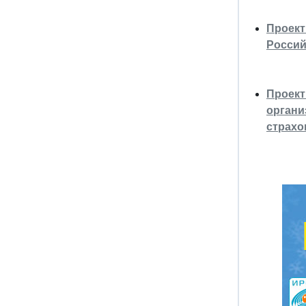
Проект
Россий
Проект
органи
страхо