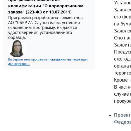
Установ
квалификации "О корпоративном
Заявлен
заказе" (223-ФЗ от 18.07.2011)
его фо
Программа разработана совместно с
АО ''СБЕР А". Слушателям, успешно
на бума
освоившим программу, выдаются
Заявле
удостоверения установленного
образца.
Оно нап
Заявите
Предусм
ежегодн
Выберите тему программы повышения квалификации
для юристов ...
органа
террито
Кроме т
В частн
случае 
прокура
Проект
Федер