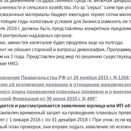
ль за движением государственных средств, включая федер
енности и сельского хозяйства. Из-за "серых" схем при уп
-смазочные материалы бюджет ежегодно теряет сотни милл
тоящие годы налоговые условия для бизнеса изменять не 
юля 2016 г. должны быть представлены конкретные предло
й контрольно-надзорных органов.
о, амнистия капиталов будет продлена еще на полгода.
ент не обошел стороной и вопросы демографии. Программу
м на 2 года. Представлен ряд мер по решению существующ
жке НКО.
овление Правительства РФ от 26 ноября 2015 г. N 126
ния об исключении проверки в отношении юридическо
ного плана проведения плановых проверок и о внесен
ской Федерации от 30 июня 2010 г. N 489"
дается и рассматривается заявление юрлица или ИП об
ановлен временный запрет на проведение плановых провер
ет с 1 января 2016 г. по 31 декабря 2018 г. При этом, если
ый план проверок, они вправе подать заявление об исключ