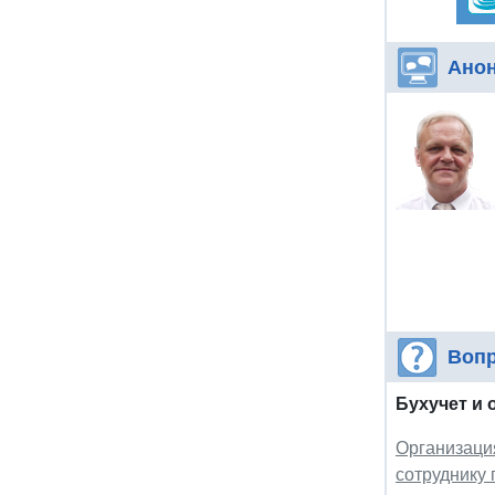
Ано
Вопр
Бухучет и 
Организация
сотруднику