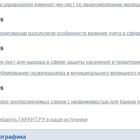
осздравнадзор изменил чек-лист по лицензированию медиц
26
изнесменам разъяснили особенности ведения учета в сфер
26
ек-лист для надзора в сфере защиты населения и территор
ублирование госжилнадзора и муниципального жилищного к
26
орог контролируемых сделок с недвижимостью для банков п
обавить ГАРАНТ.РУ в ваши источники
ографика