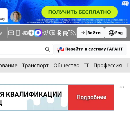
м
Войти
Eng
Перейти в систему ГАРАНТ
ование
Транспорт
Общество
IT
Профессия
П