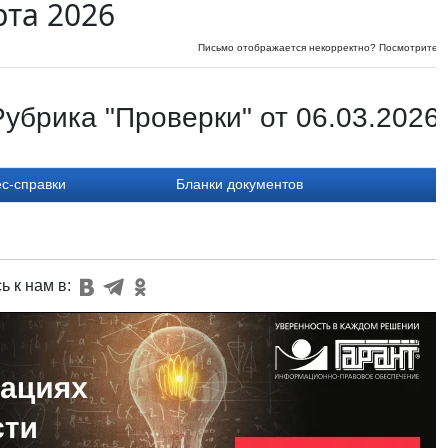
рта 2026
Письмо отображается некорректно? Посмотрите
и
убрика "Проверки" от 06.03.2026
с-справки
Бланки документов
ь к нам в: