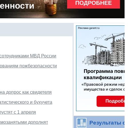
 сотрудниками МВД России
ебованиям пожбезопасности
а допрос как свидетеля
тистического и бухучета
устят с 1 апреля
амозанятыми дополнят
Результаты о