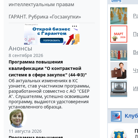
интеллектуальным правам
ГАРАНТ. Рубрика «Госзакупки»
Р
П
Анонсы
В
8 сентября 2026
Программа повышения
квалификации "О контрактной
Ч
системе в сфере закупок" (44-ФЗ)"
Об актуальных изменениях в КС
узнаете, став участником программы,
И
разработанной совместно с АО ''СБЕР
А". Слушателям, успешно освоившим
программу, выдаются удостоверения
установленного образца.
Клуб
11 августа 2026
П
Д
Программа повышения