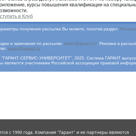
риложение, курсы повышения квалификации на специальны
озможности.
ступить в Клуб
араметры получения рассылки Вы можете, посетив раздел
"Рассыл
деи и замечания по рассылке:
editor@garant.ru
.
Реклама в рассыл
тво:
press@garant.ru
.
"ГАРАНТ-СЕРВИС-УНИВЕРСИТЕТ", 2025. Система ГАРАНТ выпускает
ры являются участниками Российской ассоциации правовой инфор
тся с 1990 года. Компания "Гарант" и ее партнеры являются