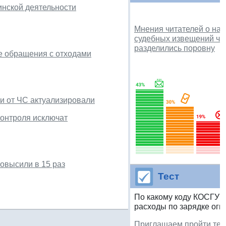
инской деятельности
Мнения читателей о на
судебных извещений чер
разделились поровну
е обращения с отходами
ии от ЧС актуализировали
онтроля исключат
овысили в 15 раз
Тест
По какому коду КОСГУ 
расходы по зарядке огн
Приглашаем пройти тес