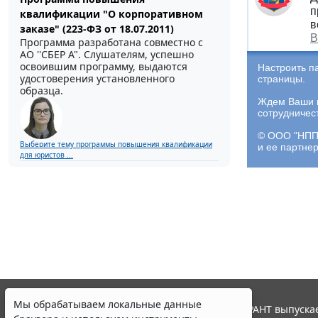
п
квалификации "О корпоративном
в
заказе" (223-ФЗ от 18.07.2011)
В
Программа разработана совместно с
АО ''СБЕР А". Слушателям, успешно
освоившим программу, выдаются
Настроить п
удостоверения установленного
страницы.
образца.
Ждем Ваши и
сотрудничес
© ООО "НПП 
Выберите тему программы повышения квалификации
и ее партне
для юристов ...
Мы обрабатываем локальные данные
© ООО "НПП "ГАРАНТ-СЕРВИС", 2026. Система ГАРАНТ выпускае