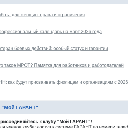
абота для женщин: права и ограничения
рофессиональный календарь на март 2026 года
етеран боевых действий: особый статус и гарантии
то такое МРОТ? Памятка для работников и работодателей
НН: как будут присваивать физлицам и организациям с 2026
 "Мой ГАРАНТ"
рисоединяйтесь к клубу "Мой ГАРАНТ"!
ля членов клуба: доступ к системе ГАРАНТ по номеру теле