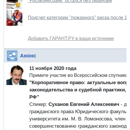
"Росбизнесбанк" остался без лицензии
Подсчет категории "пожарного" риска после 1 
Добавить ГАРАНТ.РУ в ваши источники
Анонс
2020 года
11 ноября
Примите участие во Всероссийском спутнико
"Корпоративное право: актуальные воп
законодательства и судебной практики, 
РФ"
Спикер:
Суханов Евгений Алексеевич
- д.
гражданского права Юридического факульте
университета им. М. В. Ломоносова, член 
совершенствованию гражданского законода