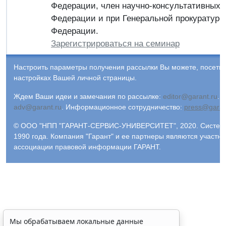
Федерации, член научно-консультативных 
Федерации и при Генеральной прокуратуре
Федерации.
Зарегистрироваться на семинар
Настроить параметры получения рассылки Вы можете, посети
настройках Вашей личной страницы.
Ждем Ваши идеи и замечания по рассылке:
editor@garant.ru
.
Р
adv@garant.ru
.
Информационное сотрудничество:
press@garan
© ООО "НПП "ГАРАНТ-СЕРВИС-УНИВЕРСИТЕТ", 2020. Система
1990 года. Компания "Гарант" и ее партнеры являются участн
ассоциации правовой информации ГАРАНТ.
Мы обрабатываем локальные данные