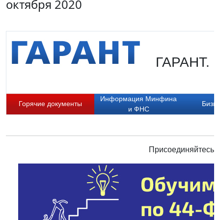
октября 2020
ГАРАНТ. Р
Информация Минфина
Горячие документы
Бизне
и ФНС
Присоединяйтесь к