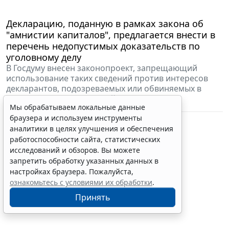
Декларацию, поданную в рамках закона об
"амнистии капиталов", предлагается внести в
перечень недопустимых доказательств по
уголовному делу
В Госдуму внесен законопроект, запрещающий
использование таких сведений против интересов
декларантов, подозреваемых или обвиняемых в
совершении преступлений.
Мы обрабатываем локальные данные
15 ноября 2019 09:45
Бизнес
браузера и используем инструменты
аналитики в целях улучшения и обеспечения
работоспособности сайта, статистических
исследований и обзоров. Вы можете
запретить обработку указанных данных в
настройках браузера. Пожалуйста,
ознакомьтесь с условиями их обработки
.
Принять