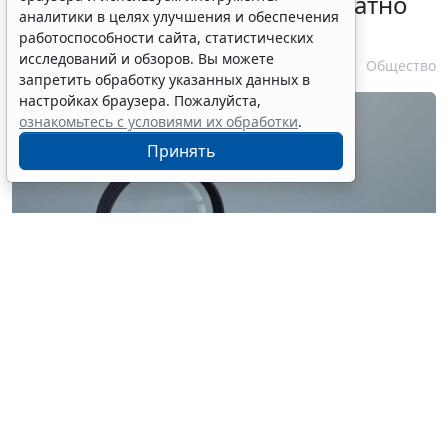
личности оформляется бесплатно
аналитики в целях улучшения и обеспечения
при утрате паспорта
работоспособности сайта, статистических
исследований и обзоров. Вы можете
7 августа 2026 17:55
Общество
запретить обработку указанных данных в
настройках браузера. Пожалуйста,
ознакомьтесь с условиями их обработки
.
Принять
© ilixe48 / Фотобанк 123RF.com
Россиянам напомнили, как подтвердить свою
личность при отсутствии основного документа для
идентификации гражданина. Для этого необходимо