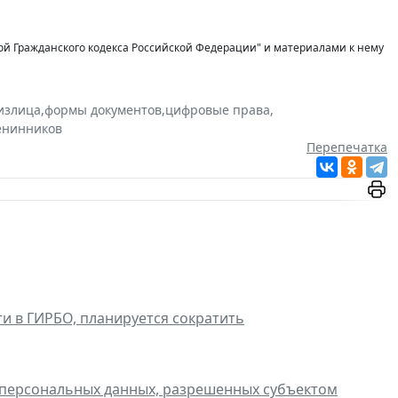
вой Гражданского кодекса Российской Федерации" и материалами к нему
излица
,
формы документов
,
цифровые права
,
енинников
Перепечатка
и в ГИРБО, планируется сократить
о персональных данных, разрешенных субъектом