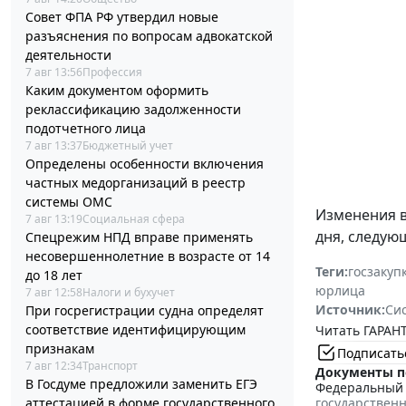
Совет ФПА РФ утвердил новые
разъяснения по вопросам адвокатской
деятельности
7 авг 13:56
Профессия
Каким документом оформить
реклассификацию задолженности
подотчетного лица
7 авг 13:37
Бюджетный учет
Определены особенности включения
частных медорганизаций в реестр
системы ОМС
Изменения 
7 авг 13:19
Социальная сфера
дня, следую
Спецрежим НПД вправе применять
несовершеннолетние в возрасте от 14
Теги:
госзакуп
до 18 лет
юрлица
7 авг 12:58
Налоги и бухучет
Источник:
Си
При госрегистрации судна определят
соответствие идентифицирующим
Читать ГАРАНТ
признакам
Подписать
7 авг 12:34
Транспорт
Документы п
В Госдуме предложили заменить ЕГЭ
Федеральный з
аттестацией в форме государственного
государствен