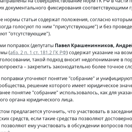
аправлены на совершенствование норм ГК РФ в части
их документального фиксирования соответствующими 
 нормы статьи содержат положения, согласно которым
(когда голосуют по ним "присутствующие") и без прове
уют "отсутствующие").
ми поправок (депутаты
Павел Крашенинников, Андре
мы (
абз. 2 п. 1 ст. 181.2 ГК РФ
) содержат указание на во
 голосовании, такой подход вносит недопонимание в пор
нопроекта – закрепить законодательно более точное сл
, поправки уточняют понятие "собрание" и унифицирую
ообщества, решение которого имеет юридическое значен
Ранее понятие "собрание" использовалось, как для указ
ого органа юридического лица.
том предлагается уточнить, что участвовать в заседа
ских средств, если такие средства позволяют достовер
и позволяют ему участвовать в обсуждении вопросов пов