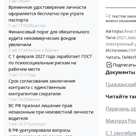
7 авг 18:04
IT
______________
Временное удостоверение личности
оформляется бесплатно при утрате
1
С текстом зако
паспорта
можно ознакоми
7 авг 17:55
Общество
Авторы:
Анас
Финансовый порог для обязательного
Теги:
2021
,
зак
аудита некоммерческих фондов
электронный 
увеличили
Источник:
ГАР
7 авг 17:36
Налоги и бухучет
С 1 февраля 2027 года заработает ГОСТ
Читать ГАРАНТ
по психосоциальным рискам на
Подписать
рабочем месте
Документы 
7 авг 17:11
Труд
Срок согласования заключения
Гражданский
контракта с единственным
контрагентом сократили
Читайте та
7 авг 16:55
Бизнес
ВС РФ признал лишение прав
Перечень ор
незаконным при неизвестной личности
водителя
Минтруд Рос
7 авг 16:37
Транспорт
В РФ урегулировали вопросы
С 1 сентябр