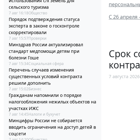
использования с/х земель для
персональны
сельского туризма
7 авг 16:18
Общество
С 26 апреля
Порядок подтверждения статуса
эксперта в законе о госконтроле
скорректировали
7 авг 15:57
Проверки
Минздрав России актуализировал
Срок с
стандарт медпомощи детям при
болезни Гоше
контра
7 авг 15:34
Социальная сфера
Перечень случаев изменения
существенных условий контракта
7 августа 2026
решили дополнить
7 авг 15:02
Бизнес
Гражданам напомнили о порядке
налогообложения нежилых объектов на
участках ИЖС
7 авг 14:45
Налоги и бухучет
Минцифры России не собирается
вводить ограничения на доступ детей в
соцсети
7 авг 14:20
Общество