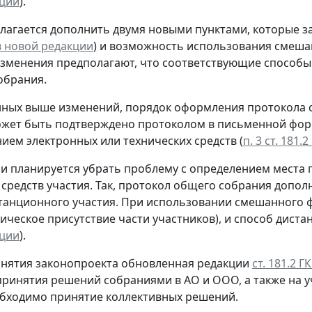
кции
).
лагается дополнить двумя новыми пунктами, которые з
 в новой редакции
) и возможность использования смеша
 Изменения предполагают, что соответствующие способы
обрания.
нных выше изменений, порядок оформления протокола с
жет быть подтверждено протоколом в письменной форм
ием электронных или технических средств (
п. 3 ст. 181
 планируется убрать проблему с определением места 
 средств участия. Так, протокол общего собрания доп
танционного участия. При использовании смешанного ф
зическое присутствие части участников), и способ диста
кции
).
инятия законопроекта обновленная редакции
ст. 181.2 Г
принятия решений собраниями в АО и ООО, а также на 
бходимо принятие коллективных решений.