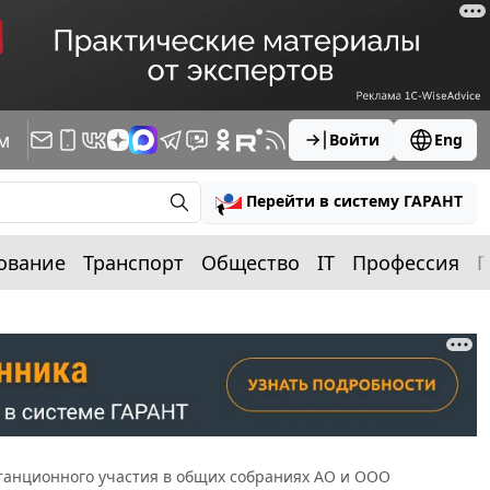
м
Войти
Eng
Перейти в систему ГАРАНТ
ование
Транспорт
Общество
IT
Профессия
П
танционного участия в общих собраниях АО и ООО