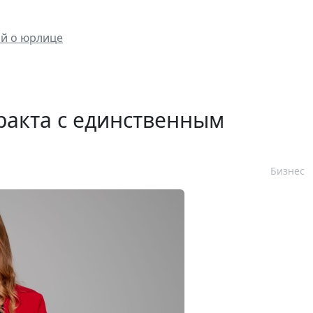
ий о юрлице
ракта с единственным
Бизнес