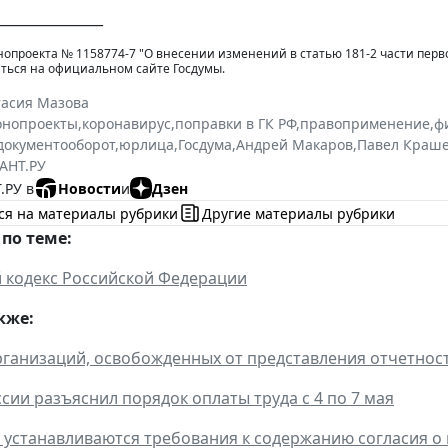
_______________
нопроекта № 1158774-7 "О внесении изменений в статью 181-2 части пер
ться на официальном сайте Госдумы.
тасия Мазова
онопроекты
,
коронавирус
,
поправки в ГК РФ
,
правоприменение
,
ф
документооборот
,
юрлица
,
Госдума
,
Андрей Макаров
,
Павел Краш
АНТ.РУ
.РУ в
Новости
и
Дзен
ся на материалы рубрики
Другие материалы рубрики
по теме:
 кодекс Российской Федерации
кже:
ганизаций, освобожденных от представления отчетност
сии разъяснил порядок оплаты труда с 4 по 7 мая
я устанавливаются требования к содержанию согласия 