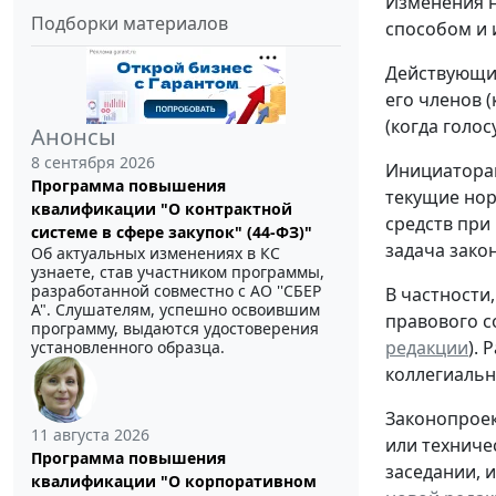
Изменения н
Подборки материалов
способом и 
Действующие
его членов 
(когда голос
Анонсы
8 сентября 2026
Инициатора
Программа повышения
текущие нор
квалификации "О контрактной
средств при
системе в сфере закупок" (44-ФЗ)"
задача зако
Об актуальных изменениях в КС
узнаете, став участником программы,
разработанной совместно с АО ''СБЕР
В частности
А". Слушателям, успешно освоившим
правового с
программу, выдаются удостоверения
редакции
). 
установленного образца.
коллегиальн
Законопроек
11 августа 2026
или техниче
Программа повышения
заседании, 
квалификации "О корпоративном