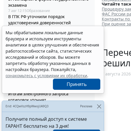
Читайте такж
экзамена
Процедуру зак
7 авг 12:15
Образование
ФАС России ра
В ГПК РФ уточнили порядок
Контракты по
удостоверения доверенностей
При оценке з
находящихся в СИЗО лиц
Мы обрабатываем локальные данные
7 авг 11:56
Общество
браузера и используем инструменты
В РФ актуализировали стандарт
аналитики в целях улучшения и обеспечения
помощи при хронической сердечной
Перече
работоспособности сайта, статистических
недостаточности
исследований и обзоров. Вы можете
7 авг 11:40
Социальная сфера
решил
запретить обработку указанных данных в
Работодатели могут получить субсидии
настройках браузера. Пожалуйста,
при трудоустройстве одиноких
7 августа 2026
ознакомьтесь с условиями их обработки
.
родителей
7 авг 10:54
Труд
Принять
Процедуру заключения контракта по
итогам электронного запроса
котировок уточнят
7 авг 10:32
Бизнес
Erid: 4CQwVszH9pWwojUA9Q3
Реклама
В РФ выпустили методичку по
соцзаказу и выбору КВР при обучении
Получите полный доступ к системе
госслужащих
ГАРАНТ бесплатно на 3 дня!
7 авг 10:04
Бюджетный учет