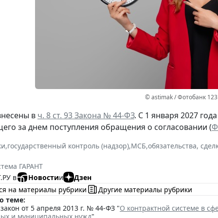
© astimak / Фотобанк 12
внесены в
ч. 8 ст. 93 Закона № 44-ФЗ
. С 1 января 2027 год
щего за днем поступления обращения о согласовании (
Ф
ки
,
государственный контроль (надзор)
,
МСБ
,
обязательства, сдел
стема ГАРАНТ
.РУ в
Новости
и
Дзен
ся на материалы рубрики
Другие материалы рубрики
о теме:
акон от 5 апреля 2013 г. № 44-ФЗ "
О контрактной системе в сфе
ных и муниципальных нужд
"