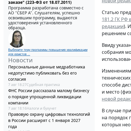
новой реда
заказе" (223-ФЗ от 18.07.2011)
Программа разработана совместно с
Статью пред
АО ''СБЕР А". Слушателям, успешно
освоившим программу, выдаются
181.2 ГК РФ
удостоверения установленного
редакции
).
образца.
решением с
Ввиду указа
Выберите тему программы повышения квалификации
собрания мо
для юристов ...
использован
Новости
Персональные данные медработника
Изменениями
недопустимо публиковать без его
технических
согласия
способе дис
7 авг 18:27
Судебная практика
ФНС России рассказала малому бизнесу
и место (фи
о порядке упрощенной ликвидации
новой реда
компании
7 авг 18:16
Налоги и бухучет
В случае пр
Правовую охрану цифровых технологий
на порядок 
в России расширят с 1 января 2027
которых нео
года