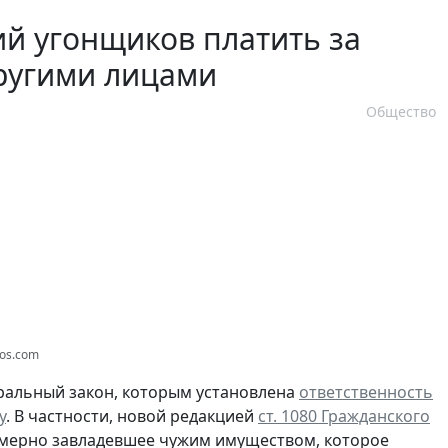
й угонщиков платить за
ругими лицами
Общество
tos.com
ральный закон, которым установлена
ответственность
у
. В частности, новой редакцией
ст. 1080 Гражданского
омерно завладевшее чужим имуществом, которое