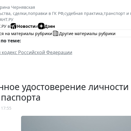
ерина Чернявская
ьства, сделки
,
поправки в ГК РФ
,
судебная практика
,
транспорт и
АНТ.РУ
.РУ в
Новости
и
Дзен
ся на материалы рубрики
Другие материалы рубрики
по теме:
 кодекс Российской Федерации
нное удостоверение личности
 паспорта
 17:55