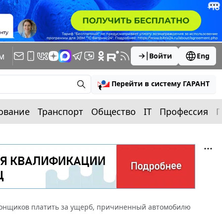
м
Войти
Eng
Перейти в систему ГАРАНТ
ование
Транспорт
Общество
IT
Профессия
П
гонщиков платить за ущерб, причиненный автомобилю