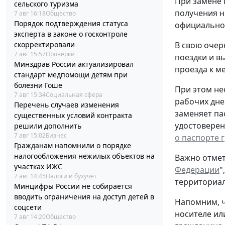
При замене 
сельского туризма
получения н
7 авг 16:18
Общество
Порядок подтверждения статуса
официальном
эксперта в законе о госконтроле
скорректировали
В свою очер
7 авг 15:57
Проверки
поездки и в
Минздрав России актуализировал
проезда к ме
стандарт медпомощи детям при
болезни Гоше
При этом не
7 авг 15:34
Социальная сфера
рабочих дне
Перечень случаев изменения
заменяет па
существенных условий контракта
удостоверен
решили дополнить
7 авг 15:02
Бизнес
о паспорте 
Гражданам напомнили о порядке
налогообложения нежилых объектов на
Важно отмет
участках ИЖС
Федерации
"
7 авг 14:45
Налоги и бухучет
территориал
Минцифры России не собирается
вводить ограничения на доступ детей в
Напомним, ч
соцсети
носителе ил
7 авг 14:20
Общество