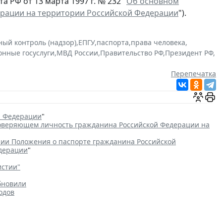
 РФ от 13 марта 1997 г. № 232 "
Об основном
ерации на территории Российской Федерации
").
ный контроль (надзор)
,
ЕПГУ
,
паспорта
,
права человека
,
онные госуслуги
,
МВД России
,
Правительство РФ
,
Президент РФ
,
Перепечатка
й Федерации
"
товеряющем личность гражданина Российской Федерации на
ии Положения о паспорте гражданина Российской
едерации
"
истии"
бновили
одов