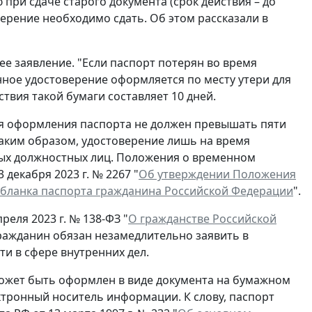
при сдаче старого документа (срок действия – до
ерение необходимо сдать. Об этом рассказали в
ее заявление. "Если паспорт потерян во время
нное удостоверение оформляется по месту утери для
ствия такой бумаги составляет 10 дней.
ля оформления паспорта не должен превышать пяти
Таким образом, удостоверение лишь на время
ых должностных лиц. Положения о временном
декабря 2023 г. № 2267 "
Об утверждении Положения
 бланка паспорта гражданина Российской Федерации
".
реля 2023 г. № 138-ФЗ "
О гражданстве Российской
гражданин обязан незамедлительно заявить в
и в сфере внутренних дел.
ожет быть оформлен в виде документа на бумажном
ектронный носитель информации. К слову, паспорт