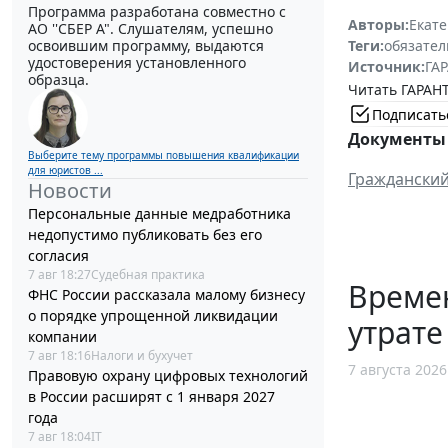
Программа разработана совместно с
Авторы:
Екат
АО ''СБЕР А". Слушателям, успешно
освоившим программу, выдаются
Теги:
обязател
удостоверения установленного
Источник:
ГАР
образца.
Читать ГАРАНТ
Подписать
Документы 
Выберите тему программы повышения квалификации
для юристов ...
Гражданский
Новости
Персональные данные медработника
недопустимо публиковать без его
согласия
7 авг 18:27
Судебная практика
Време
ФНС России рассказала малому бизнесу
о порядке упрощенной ликвидации
утрате
компании
7 авг 18:16
Налоги и бухучет
7 августа 2026
Правовую охрану цифровых технологий
в России расширят с 1 января 2027
года
7 авг 18:04
IT