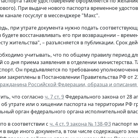
паспорта такое удостоверение оформляется по желанию 
ового). При выдаче нового паспорта временное удостов
 канале госуслуг в мессенджере "Макс".
едь, при утрате документа нужно подать соответствующ
ы будете восстанавливать его при возвращении – време
сту жительства", – разъясняется в публикации. Срок дей
обходимо учитывать, что по общему правилу период д
й со дня приема заявления в отделении министерства. 
спорт. Он предъявляется по требованию уполномоченн
ии закреплены в Постановлении Правительства РФ от 23 
гражданина Российской Федерации, образца и описания
ить, что согласно
ч. 7 ст. 9
Федерального закона от 28 ап
, об утрате или о хищении паспорта на территории РФ 
ьный орган федерального органа исполнительной власт
то в соответствии с
ч. 4 ст. 9 закона № 138-ФЗ
паспорт м
и в виде иного документа, в том числе содержащего эл