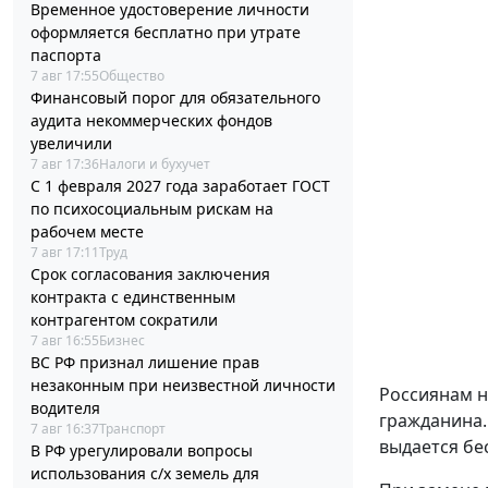
Временное удостоверение личности
оформляется бесплатно при утрате
паспорта
7 авг 17:55
Общество
Финансовый порог для обязательного
аудита некоммерческих фондов
увеличили
7 авг 17:36
Налоги и бухучет
С 1 февраля 2027 года заработает ГОСТ
по психосоциальным рискам на
рабочем месте
7 авг 17:11
Труд
Срок согласования заключения
контракта с единственным
контрагентом сократили
7 авг 16:55
Бизнес
ВС РФ признал лишение прав
незаконным при неизвестной личности
Россиянам н
водителя
гражданина.
7 авг 16:37
Транспорт
выдается бе
В РФ урегулировали вопросы
использования с/х земель для