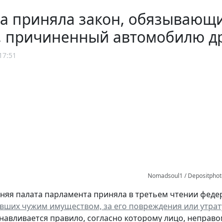
а приняла закон, обязывающи
, причиненный автомобилю д
17:51
Nomadsoul1 / Depositpho
няя палата парламента приняла в третьем чтении феде
евших чужим имуществом, за его повреждения или утрат
навливается правило, согласно которому лицо, неправ