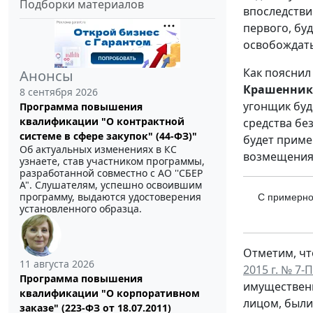
Подборки материалов
впоследстви
первого, бу
освобождать
Как пояснил
Анонсы
Крашенник
8 сентября 2026
угонщик буд
Программа повышения
квалификации "О контрактной
средства бе
системе в сфере закупок" (44-ФЗ)"
будет приме
Об актуальных изменениях в КС
возмещения 
узнаете, став участником программы,
разработанной совместно с АО ''СБЕР
А". Слушателям, успешно освоившим
программу, выдаются удостоверения
C примерно
установленного образца.
Отметим, чт
11 августа 2026
2015 г. № 7-П
Программа повышения
имущественн
квалификации "О корпоративном
лицом, был
заказе" (223-ФЗ от 18.07.2011)