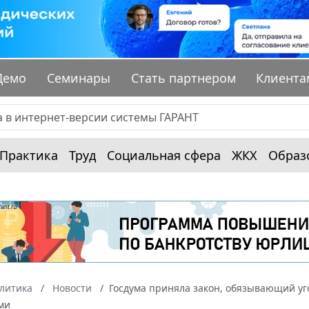
Демо
Семинары
Стать партнером
Клиента
Практика
Труд
Социальная сфера
ЖКХ
Образ
алитика
Новости
Госдума приняла закон, обязывающий у
ми