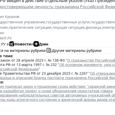
РФ введен в действие отдельным указом (Указ Президента
удостоверяющем личность гражданина Российской Фед
ил Куканов
ударственное управление
,
государственные услуги
,
государствен
ение
,
практические ситуации
,
текущая ситуация
,
физлица
,
электр
ин
АНТ.РУ
.РУ в
Новости
и
Дзен
ся на материалы рубрики
Другие материалы рубрики
о теме:
акон от 28 апреля 2023 г. № 138-ФЗ "
О гражданстве Российско
та РФ от 13 марта 1997 г. № 232 "
Об основном документе, удос
оссийской Федерации
"
 Правительства РФ от 23 декабря 2023 г. № 2267 "
Об утвержден
бразца и описания бланка паспорта гражданина Российской Ф
е:
ин подписал закон о продлении срока действия "гаражной амн
и разработал проект о сроке обнаружения недостатков товара
ирования наблюдательных советов автономных учреждений о
ены коды агрегатного состояния и физической формы видов отх