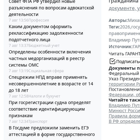
гражданина 
Совет ФПА РФ утвердил новые
разъяснения по вопросам адвокатской
документе, 
деятельности
Авторы:
Миха
7 авг 13:56
Профессия
Каким документом оформить
Теги:
2026
,
гос
реклассификацию задолженности
правопримен
подотчетного лица
Владимир Пут
7 авг 13:37
Бюджетный учет
Источник:
ГАР
Определены особенности включения
Читать ГАРАНТ
частных медорганизаций в реестр
Подписать
системы ОМС
Документы п
7 авг 13:19
Социальная сфера
Федеральный з
Спецрежим НПД вправе применять
Указ Президен
несовершеннолетние в возрасте от 14
территории Р
Постановление
до 18 лет
Федерации, о
7 авг 12:58
Налоги и бухучет
Читайте такж
При госрегистрации судна определят
Владимир Пут
соответствие идентифицирующим
Минюст Росси
признакам
Правила форм
В РФ определ
7 авг 12:34
Транспорт
В Госдуме предложили заменить ЕГЭ
аттестацией в форме государственного