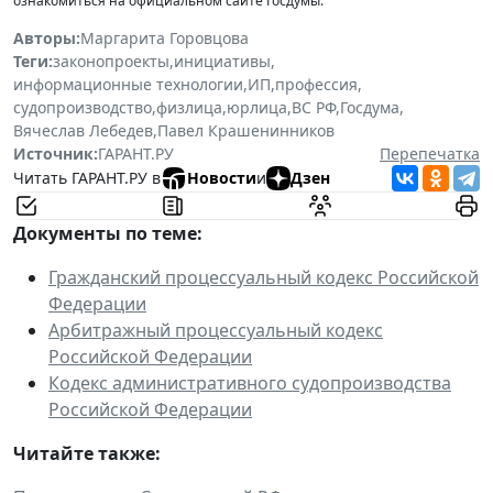
ознакомиться на официальном сайте Госдумы.
Авторы:
Маргарита Горовцова
Теги:
законопроекты
,
инициативы
,
информационные технологии
,
ИП
,
профессия
,
судопроизводство
,
физлица
,
юрлица
,
ВС РФ
,
Госдума
,
Вячеслав Лебедев
,
Павел Крашенинников
Источник:
ГАРАНТ.РУ
Перепечатка
Читать ГАРАНТ.РУ в
Новости
и
Дзен
Документы по теме:
Гражданский процессуальный кодекс Российской
Федерации
Арбитражный процессуальный кодекс
Российской Федерации
Кодекс административного судопроизводства
Российской Федерации
Читайте также: