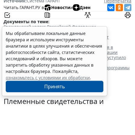
Источник:
Система ГАРАНТ
Перепечатка
Читать ГАРАНТ.РУ в
Новости
и
Дзен
Документы по теме:
Гражданский кодекс Российской Федерации
Читайте также:
Мы обрабатываем локальные данные
Расчет выплат за служебные изобретения начнут
браузера и используем инструменты
производить по-новому с осени
аналитики в целях улучшения и обеспечения
Товарный знак: способность вводить потребителя в
заблуждение как основание для отказа в регистрации
работоспособности сайта, статистических
Закон об ИИ – 2026: комплексное регулирование уступило
исследований и обзоров. Вы можете
место поддержке больших моделей?
запретить обработку указанных данных в
Патент на ПО: зачем и как бизнесу патентовать программы
настройках браузера. Пожалуйста,
и алгоритмы
ознакомьтесь с условиями их обработки
.
Принять
Племенные свидетельства и
паспорта решено перевести в
электронный формат
6 августа 2026 18:16
IT