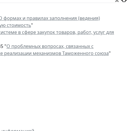
О формах и правилах заполнения (ведения)
ную стоимость
"
истеме в сфере закупок товаров, работ, услуг для
5 "
О проблемных вопросах, связанных с
ке реализации механизмов Таможенного союза
"