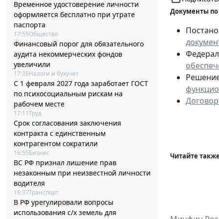
Временное удостоверение личности
Документы по
оформляется бесплатно при утрате
паспорта
Постанов
17:55
Общество
докумен
Финансовый порог для обязательного
Федераль
аудита некоммерческих фондов
увеличили
обеспеч
17:36
Налоги и бухучет
Решение 
С 1 февраля 2027 года заработает ГОСТ
функцио
по психосоциальным рискам на
Договор
рабочем месте
17:11
Труд
Срок согласования заключения
контракта с единственным
контрагентом сократили
16:55
Бизнес
Читайте также
ВС РФ признал лишение прав
незаконным при неизвестной личности
водителя
16:37
Транспорт
В РФ урегулировали вопросы
использования с/х земель для