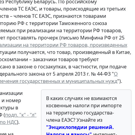
ез Республику Беларусь. По российскому
членов ТС ЕАЭС, и товары, происходящие из третьих
ств – членов ТС ЕАЭС, признаются товарами
рриторию РФ с территории Таможенного союза
ляемых при реализации на территории РФ товаров,
дует проставлять прочерк (письмо Минфина РФ от 25
ализации на территории РФ товаров, произведенных
итуации получается, что товар, произведенный в Китае,
госкомпании – заказчики товаров требуют
но в законе о госзакупках, в частности, при подаче
Федерального закона от 5 апреля 2013 г. № 44-ФЗ "
О
еспечения государственных и муниципальных нужд
").
ганизации
В каких случаях
не взимаются
а и номер
косвенные налоги при импорте
актуры в
на территорию государства-
 (
подп. "к" - "л"
члена ЕАЭС? Узнайте из
 по НДС
).
"Энциклопедии решений.
ние на
Налоги и взносы"
интернет-