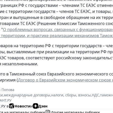
границах РФ с государствами – членами ТС ЕАЭС отменен
е с территории государств – членов ТС ЕАЭС, и товары
стран и выпущенные в свободное обращение на их терр
товарами ТС ЕАЭС (Решение Комиссии Таможенного союз
 "
О проблемных вопросах, связанных с функционирова
территории, и практике реализации механизмов Тамож
оваров на территорию РФ с территории государств – чл
ры, выставляемые при реализации на территории РФ пр
АЭС товаров, соответствуют российскому законодательст
ся незаполненными.
то в Таможенный союз Евразийского экономического союз
иргизия (
Договор о Евразийском экономическом союзе от
а Попова
ки
,
международные договоры
,
налоги, сборы, взносы
,
НДС
,
тамож
АНТ.РУ
.РУ в
Новости
и
Дзен
ся на материалы рубрики
Другие материалы рубрики