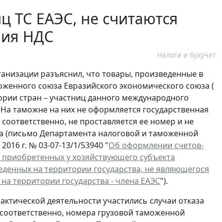
ц ТС ЕАЭС, не считаются
ния НДС
Налоги и бухучет
анизации разъяснил, что товары, произведенные в
оженного союза Евразийского экономического союза (
тории стран – участниц данного международного
На таможне на них не оформляется государственная
 соответственно, не проставляется ее номер и не
ра (письмо Департамента налоговой и таможенной
016 г. № 03-07-13/1/53940 "
Об оформлении счетов-
 приобретенных у хозяйствующего субъекта
веденных на территории государства, не являющегося
на территории государства - члена ЕАЭС
").
актической деятельности участились случаи отказа
 соответственно, номера грузовой таможенной