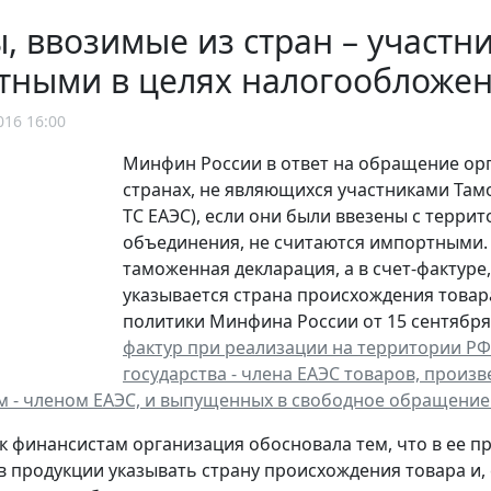
, ввозимые из стран – участни
тными в целях налогообложе
016 16:00
Минфин России в ответ на обращение орг
странах, не являющихся участниками Там
ТС ЕАЭС), если они были ввезены с терри
объединения, не считаются импортными. 
таможенная декларация, а в счет-фактуре,
указывается страна происхождения това
политики Минфина России от 15 сентября 2
фактур при реализации на территории РФ
государства - члена ЕАЭС товаров, произ
м - членом ЕАЭС, и выпущенных в свободное обращение 
 финансистам организация обосновала тем, что в ее пр
 продукции указывать страну происхождения товара и,