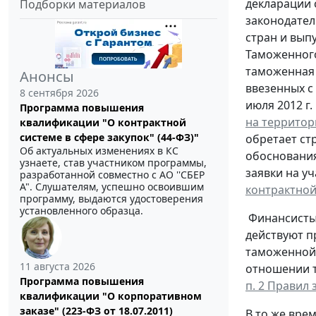
декларации 
Подборки материалов
законодател
стран и вып
Таможенного
таможенная 
Анонсы
ввезенных с
8 сентября 2026
июля 2012 г.
Программа повышения
на территор
квалификации "О контрактной
системе в сфере закупок" (44-ФЗ)"
обретает ст
Об актуальных изменениях в КС
обоснования
узнаете, став участником программы,
заявки на уч
разработанной совместно с АО ''СБЕР
А". Слушателям, успешно освоившим
контрактной
программу, выдаются удостоверения
установленного образца.
Финансисты,
действуют п
таможенной 
11 августа 2026
отношении т
Программа повышения
п. 2 Правил
квалификации "О корпоративном
заказе" (223-ФЗ от 18.07.2011)
В то же вре