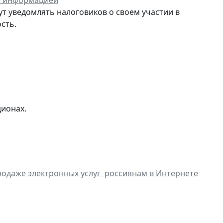
е информацией
ут уведомлять налоговиков о своем участии в
сть.
ционах.
родаже электронных услуг россиянам в Интернете