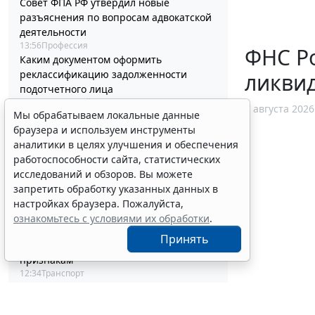
Совет ФПА РФ утвердил новые
разъяснения по вопросам адвокатской
деятельности
13:56
Профессия
ФНС Ро
Каким документом оформить
реклассификацию задолженности
ликви
подотчетного лица
13:37
Бюджетный учет
7 августа 2026
Мы обрабатываем локальные данные
Определены особенности включения
браузера и используем инструменты
частных медорганизаций в реестр
аналитики в целях улучшения и обеспечения
системы ОМС
работоспособности сайта, статистических
13:19
Социальная сфера
Спецрежим НПД вправе применять
исследований и обзоров. Вы можете
несовершеннолетние в возрасте от 14
запретить обработку указанных данных в
до 18 лет
настройках браузера. Пожалуйста,
12:58
Налоги и бухучет
ознакомьтесь с условиями их обработки
.
При госрегистрации судна определят
Принять
соответствие идентифицирующим
признакам
12:34
Транспорт
В Госдуме предложили заменить ЕГЭ
аттестацией в форме государственного