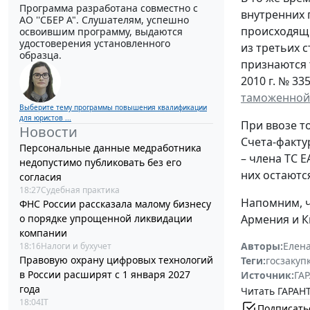
Программа разработана совместно с
внутренних 
АО ''СБЕР А". Слушателям, успешно
происходящи
освоившим программу, выдаются
удостоверения установленного
из третьих 
образца.
признаются 
2010 г. № 335
таможенной 
Выберите тему программы повышения квалификации
для юристов ...
При ввозе т
Новости
Счета-факту
Персональные данные медработника
– члена ТС Е
недопустимо публиковать без его
них остают
согласия
18:27
Судебная практика
Напомним, ч
ФНС России рассказала малому бизнесу
о порядке упрощенной ликвидации
Армения и К
компании
Авторы:
Елен
18:16
Налоги и бухучет
Правовую охрану цифровых технологий
Теги:
госзакуп
в России расширят с 1 января 2027
Источник:
ГАР
года
Читать ГАРАНТ
18:04
IT
Подписать