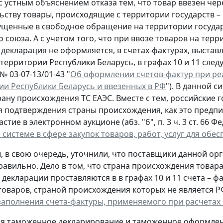
с устным объяснением отказа тем, что товар ввезен чер
ьству товары, происходящие с территории государств – 
ущенные в свободное обращение на территории государ
 союза. А с учетом того, что при ввозе товаров на те
декларация не оформляется, в счетах-фактурах, выстав
 территории Республики Беларусь, в графах 10 и 11 сле
 № 03-07-13/01-43 "
Об оформлении счетов-фактур при ре
ии Республики Беларусь и ввезенных в РФ
"). В данной с
рану происхождения ТС ЕАЭС. Вместе с тем, российские 
 подтверждения страны происхождения, как это предписа
астие в электронном аукционе (абз. "б", п. 3 ч. 3 ст. 66 
 системе в сфере закупок товаров, работ, услуг для об
 в свою очередь, уточнили, что поставщики данной ор
равильно. Дело в том, что страна происхождения товар
декларации проставляются в в графах 10 и 11 счета – ф
оваров, страной происхождения которых не является РФ
 заполнения счета-фактуры, применяемого при расчетах
мя таможенное декларирование и таможенное оформле