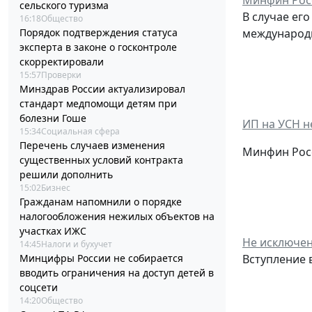
Минфин Рос
сельского туризма
В случае ег
16:18
Общество
Порядок подтверждения статуса
международн
эксперта в законе о госконтроле
скорректировали
15:57
Проверки
Минздрав России актуализировал
стандарт медпомощи детям при
болезни Гоше
ИП на УСН н
15:34
Социальная сфера
Перечень случаев изменения
Минфин Росс
существенных условий контракта
решили дополнить
15:02
Бизнес
Гражданам напомнили о порядке
налогообложения нежилых объектов на
участках ИЖС
Не исключен
14:45
Налоги и бухучет
Минцифры России не собирается
Вступление в
вводить ограничения на доступ детей в
соцсети
14:20
Общество