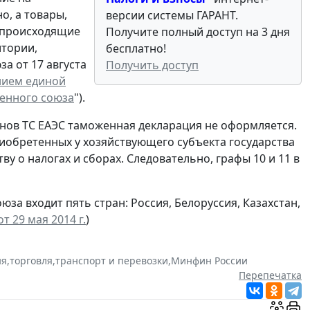
о, а товары,
версии системы ГАРАНТ.
, происходящие
Получите полный доступ на 3 дня
итории,
бесплатно!
а от 17 августа
Получить доступ
нием единой
енного союза
").
енов ТС ЕАЭС таможенная декларация не оформляется.
иобретенных у хозяйствующего субъекта государства
ву о налогах и сборах. Следовательно, графы 10 и 11 в
а входит пять стран: Россия, Белоруссия, Казахстан,
 29 мая 2014 г.
)
ня
,
торговля
,
транспорт и перевозки
,
Минфин России
Перепечатка