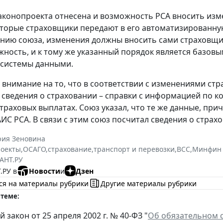
аконопроекта отнесена и возможность РСА вносить изм
оторые страховщики передают в его автоматизированну
ению союза, изменения должны вносить сами страховщик
жность, и к тому же указанный порядок является базо
 системы данными.
 внимание на то, что в соответствии с изменениями стр
сведения о страховании – справки с информацией по ко
страховых выплатах. Союз указал, что те же данные, пр
АИС РСА. В связи с этим союз посчитал сведения о стра
рия Зеновина
роекты
,
ОСАГО
,
страхование
,
транспорт и перевозки
,
ВСС
,
Минфин 
АНТ.РУ
.РУ в
Новости
и
Дзен
ся на материалы рубрики
Другие материалы рубрики
 теме:
закон от 25 апреля 2002 г. № 40-ФЗ "
Об обязательном с