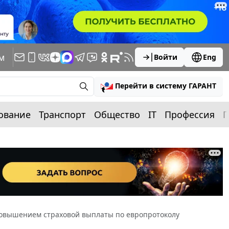
м
Войти
Eng
Перейти в систему ГАРАНТ
ование
Транспорт
Общество
IT
Профессия
П
 повышением страховой выплаты по европротоколу