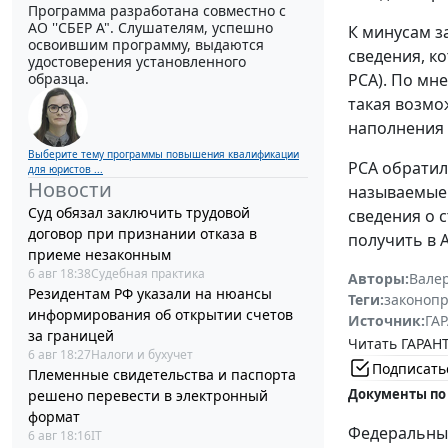
Программа разработана совместно с
АО ''СБЕР А". Слушателям, успешно
К минусам з
освоившим программу, выдаются
сведения, к
удостоверения установленного
образца.
РСА). По мн
такая возмо
наполнения
Выберите тему программы повышения квалификации
РСА обратил
для юристов ...
Новости
называемые 
Суд обязал заключить трудовой
сведения о 
договор при признании отказа в
получить в 
приеме незаконным
6 авг 18:38
Судебная практика
Авторы:
Вале
Резидентам РФ указали на нюансы
Теги:
законоп
информирования об открытии счетов
Источник:
ГАР
за границей
Читать ГАРАНТ
6 авг 18:27
Налоги и бухучет
Подписать
Племенные свидетельства и паспорта
Документы по
решено перевести в электронный
формат
Федеральный 
6 авг 18:16
IT