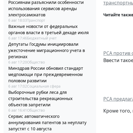
Россиянам разъяснили особенности
транспортны
использования сервисов аренды
электросамокатов
Читайте также
6 авг 18:03
Транспорт
Важные новости от федеральных
органов власти в третьей декаде июля
6 авг 17:46
Бюджетный учет
Депутаты Госдумы инициировали
ужесточение миграционного учета в
РСА против
регионах
Ввести тако
6 авг 17:20
Общество
Минздрав России обновил стандарт
медпомощи при преждевременном
половом развитии
6 авг 17:02
Социальная сфера
Выборочные рубки леса для
строительства рекреационных
РСА предлаг
объектов запретили
Кроме того,
6 авг 16:41
Общество
Сервис автоматического
аннулирования патентов за неуплату
запустят с 10 августа