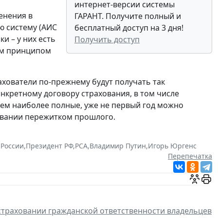
интернет-версии системы
енения в
ГАРАНТ. Получите полный и
ю систему (АИС
бесплатный доступ на 3 дня!
и – у них есть
Получить доступ
вым принципом
ахователи по-прежнему будут получать так
нкретному договору страхования, в том числе
ичем наиболее полные, уже не первый год можно
ховании пережитком прошлого.
России
,
Президент РФ
,
РСА
,
Владимир Путин
,
Игорь Юргенс
Перепечатка
траховании гражданской ответственности владельцев