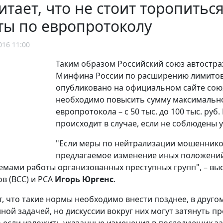
итает, что не стоит торопить
ты по европротоколу
016 11:00
Таким образом Российский союз автостра
Минфина России по расширению лимитов
опубликовано на официальном сайте со
необходимо повысить сумму максимальн
европротокола – с 50 тыс. до 100 тыс. руб
происходит в случае, если не соблюдены 
"Если меры по нейтрализации мошенников
предлагаемое изменение иных положений
емами работы организованных преступных групп", – вы
в (ВСС) и РСА
Игорь Юргенс
.
т, что такие нормы необходимо внести позднее, в друго
ной задачей, но дискуссии вокруг них могут затянуть п