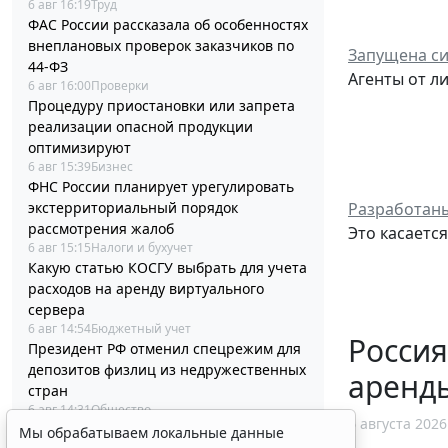
6 авг 16:19
Труд
ФАС России рассказала об особенностях
внеплановых проверок заказчиков по
Запущена си
44-ФЗ
Агенты от л
6 авг 16:00
Проверки
Процедуру приостановки или запрета
реализации опасной продукции
оптимизируют
6 авг 15:39
Бизнес
ФНС России планирует урегулировать
экстерриториальный порядок
Разработаны
рассмотрения жалоб
Это касаетс
6 авг 15:15
Налоги и бухучет
Какую статью КОСГУ выбрать для учета
расходов на аренду виртуального
сервера
6 авг 14:54
Бюджетный учет
Россия
Президент РФ отменил спецрежим для
депозитов физлиц из недружественных
аренд
стран
6 авг 14:31
Общество
6 августа 2026
Социальный вычет на лечение
Мы обрабатываем локальные данные