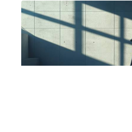
© ss0937943562 / Фотобанк 
дзор рассказал, на что обратить внимание при использ
м следует ознакомиться с пользовательским соглашени