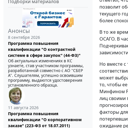
отметил, чт
Подборки материалов
позволит об
текущего го
более споко
Анонсы
В то же вре
8 сентября 2026
ОСАГО. В ча
Программа повышения
Подчеркивае
квалификации "О контрактной
зависимости
системе в сфере закупок" (44-ФЗ)"
Об актуальных изменениях в КС
Но вместе с
узнаете, став участником программы,
разработанной совместно с АО ''СБЕР
соответстви
А". Слушателям, успешно освоившим
может выбра
программу, выдаются удостоверения
то, чтобы е
установленного образца.
Минфином Ро
лиц своими 
прогнозиров
11 августа 2026
факторы для
Программа повышения
потерпевший
квалификации "О корпоративном
ожидание р
заказе" (223-ФЗ от 18.07.2011)