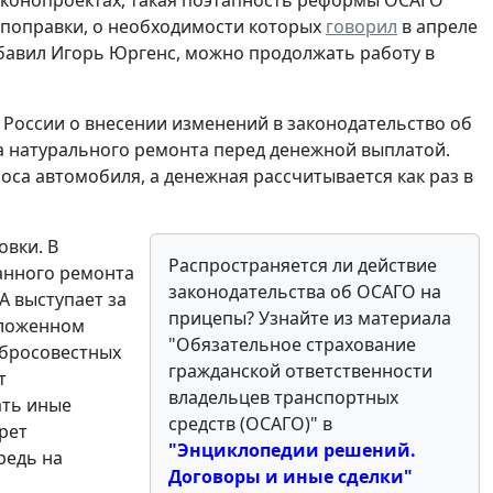
аконопроектах, такая поэтапность реформы ОСАГО
 поправки, о необходимости которых
говорил
в апреле
обавил Игорь Юргенс, можно продолжать работу в
России о внесении изменений в законодательство об
а натурального ремонта перед денежной выплатой.
оса автомобиля, а денежная рассчитывается как раз в
овки. В
Распространяется ли действие
занного ремонта
законодательства об ОСАГО на
А выступает за
прицепы? Узнайте из материала
дложенном
"Обязательное страхование
обросовестных
гражданской ответственности
т
владельцев транспортных
ать иные
средств (ОСАГО)"
в
рет
"Энциклопедии решений.
редь на
Договоры и иные сделки"