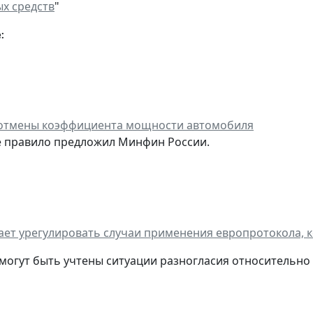
х средств
"
:
 отмены коэффициента мощности автомобиля
е правило предложил Минфин России.
ает урегулировать случаи применения европротокола, к
 могут быть учтены ситуации разногласия относительно