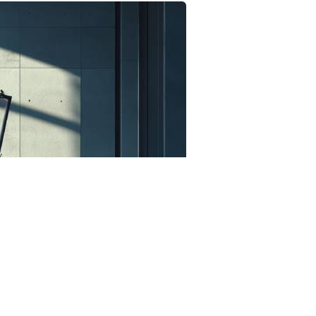
123RF.com
овании системы кикшеринга. В частности,
ем, тарифами, правилами эксплуатации