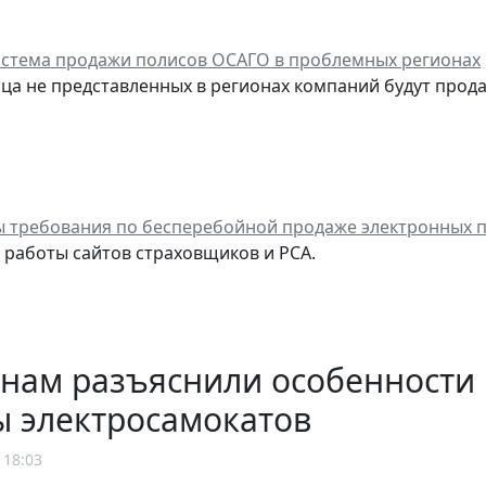
стема продажи полисов ОСАГО в проблемных регионах
ица не представленных в регионах компаний будут прода
 требования по бесперебойной продаже электронных 
я работы сайтов страховщиков и РСА.
нам разъяснили особенности
ы электросамокатов
 18:03