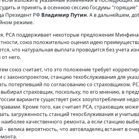
о если изложить указанные изменения в последующих з
судить и принять в осеннюю сессию Госдумы "горящие"
да Президент РФ
Владимир Путин
. А в дальнейшем, д
йном режиме.
мя, РСА поддерживает некоторые предложения Минфина 
стности, союз положительно оценил идею преимуществ
тся, что натуральная выплата проводится без учета изн
 от него.
 тем союз считает, что это положение требует корректир
и с законопроектом, станцию техобслуживания для ука
ть потерпевший по согласованию со страховщиком. РС
е выбирал страховщик, поскольку, по его мнению, в пре
ссии варианте существует риск злоупотребления нед
правами. Кроме того, как считает РСА, страховщик може
ать загруженность станций техосблуживания и учитыв
 наиболее качественного ремонта, а если станцию выбе
 – велика вероятность, что автовладелец встанет в оче
емонта.