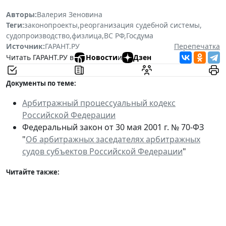
Авторы:
Валерия Зеновина
Теги:
законопроекты
,
реорганизация судебной системы
,
судопроизводство
,
физлица
,
ВС РФ
,
Госдума
Источник:
ГАРАНТ.РУ
Перепечатка
Читать ГАРАНТ.РУ в
Новости
и
Дзен
Документы по теме:
Арбитражный процессуальный кодекс
Российской Федерации
Федеральный закон от 30 мая 2001 г. № 70-ФЗ
"
Об арбитражных заседателях арбитражных
судов субъектов Российской Федерации
"
Читайте также: