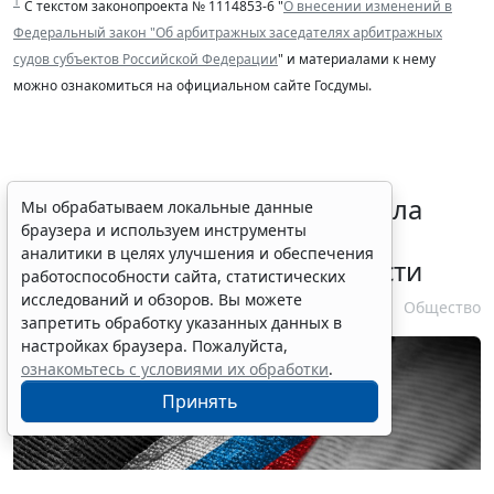
1
С текстом законопроекта № 1114853-6 "
О внесении изменений в
Федеральный закон "Об арбитражных заседателях арбитражных
судов субъектов Российской Федерации
" и материалами к нему
можно ознакомиться на официальном сайте Госдумы.
Президент РФ уточнил правила
Мы обрабатываем локальные данные
браузера и используем инструменты
зачета срока службы при
аналитики в целях улучшения и обеспечения
самовольном оставлении части
работоспособности сайта, статистических
исследований и обзоров. Вы можете
10 августа 2026 13:24
Общество
запретить обработку указанных данных в
настройках браузера. Пожалуйста,
ознакомьтесь с условиями их обработки
.
Принять